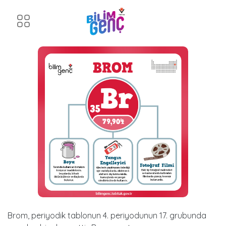
Brom
Eski tip fotoğraf makineleri ve kameralarda
Brom
kullanılan filmlerde gümüş bromür bulunurdu.
Brom, periyodik tablonun 4. periyodunun 17. grubunda