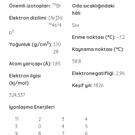
79
Önemli izotopları:
Br
Oda sıcaklığındaki
hâli:
Elektron dizilimi:
[Ar]3d
10
2
4s
4
Sıvı
5
p
Erime noktası (°C):
–7,2
3
Yoğunluk (g/cm
):
3,10
Kaynama noktası (°C):
28
58,8
Atom yarıçapı (Å):
1,85
Elektronegatifliği:
2,96
Elektron ilgisi
(kj/mol):
Keşif yılı:
1826
324,537
İyonlaşma Enerjileri
11
2
3
4
3
0
4
5
9,
8
7
6