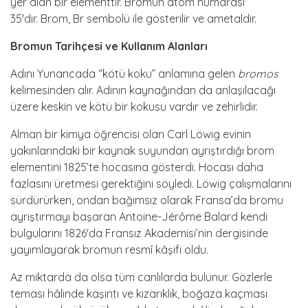
yer alan bir elementtir. Bromun atom numarası
35'dir. Brom, Br sembolü ile gösterilir ve ametaldir.
Bromun Tarihçesi ve Kullanım Alanları
Adını Yunancada “kötü koku” anlamına gelen
bromos
kelimesinden alır. Adının kaynağından da anlaşılacağı
üzere keskin ve kötü bir kokusu vardır ve zehirlidir.
Alman bir kimya öğrencisi olan Carl Löwig evinin
yakınlarındaki bir kaynak suyundan ayrıştırdığı brom
elementini 1825’te hocasına gösterdi. Hocası daha
fazlasını üretmesi gerektiğini söyledi. Löwig çalışmalarını
sürdürürken, ondan bağımsız olarak Fransa’da bromu
ayrıştırmayı başaran Antoine-Jérôme Balard kendi
bulgularını 1826'da Fransız Akademisi’nin dergisinde
yayımlayarak bromun resmî kâşifi oldu.
Az miktarda da olsa tüm canlılarda bulunur. Gözlerle
teması hâlinde kaşıntı ve kızarıklık, boğaza kaçması