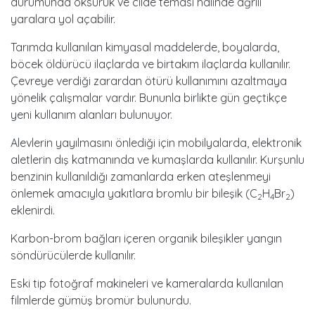
durumunda öksürük ve cilde teması hâlinde ağrılı
yaralara yol açabilir.
Tarımda kullanılan kimyasal maddelerde, boyalarda,
böcek öldürücü ilaçlarda ve birtakım ilaçlarda kullanılır.
Çevreye verdiği zarardan ötürü kullanımını azaltmaya
yönelik çalışmalar vardır. Bununla birlikte gün geçtikçe
yeni kullanım alanları bulunuyor.
Alevlerin yayılmasını önlediği için mobilyalarda, elektronik
aletlerin dış katmanında ve kumaşlarda kullanılır. Kurşunlu
benzinin kullanıldığı zamanlarda erken ateşlenmeyi
önlemek amacıyla yakıtlara bromlu bir bileşik (C
H
Br
)
2
4
2
eklenirdi.
Karbon-brom bağları içeren organik bileşikler yangın
söndürücülerde kullanılır.
Eski tip fotoğraf makineleri ve kameralarda kullanılan
filmlerde gümüş bromür bulunurdu.