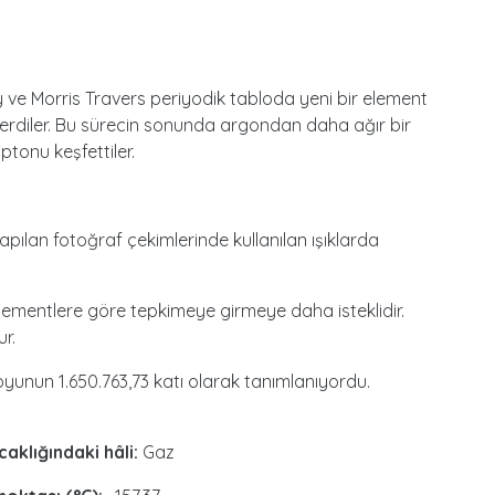
ve Morris Travers periyodik tabloda yeni bir element
rdiler. Bu sürecin sonunda argondan daha ağır bir
ptonu keşfettiler.
pılan fotoğraf çekimlerinde kullanılan ışıklarda
ementlere göre tepkimeye girmeye daha isteklidir.
ur.
oyunun 1.650.763,73 katı olarak tanımlanıyordu.
caklığındaki hâli:
Gaz