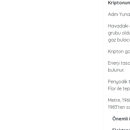
Kriptonun
Adını Yuna
Havadaki g
grubu oldu
gaz bulaca
Kripton ga
Enerji tas
bulunur.
Periyodik 
Flor ile te
Metre, 196
1983’ten s
Önemli 