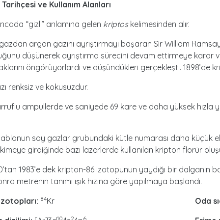
 Tarihçesi ve Kullanım Alanları
ncada “gizli” anlamına gelen
kriptos
kelimesinden alır.
azdan argon gazını ayrıştırmayı başaran Sir William Ramsay 
ğunu düşünerek ayrıştırma sürecini devam ettirmeye karar ve
klarını öngörüyorlardı ve düşündükleri gerçekleşti. 1898’de kri
zı renksiz ve kokusuzdur.
arruflu ampullerde ve saniyede 69 kare ve daha yüksek hızla ya
tablonun soy gazlar grubundaki kütle numarası daha küçük el
pkimeye girdiğinde bazı lazerlerde kullanılan kripton florür oluş
0’tan 1983’e dek kripton-86 izotopunun yaydığı bir dalganın b
onra metrenin tanımı ışık hızına göre yapılmaya başlandı.
84
izotopları:
Kr
Oda sı
10
2
6