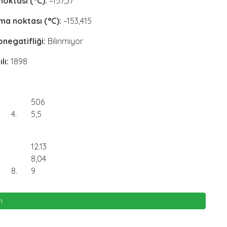
noktası (°C):
–157,37
a noktası (°C):
–153,415
onegatifliği:
Bilinmiyor
ılı:
1898
506
4
5,5
12.13
8,04
8
9
n