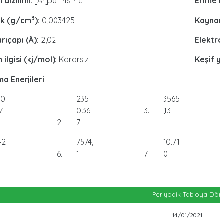
 dizilimi:
[Ar]3d
4s
4p
Erime 
3
uk (g/cm
):
0,003425
Kaynam
rıçapı (Å):
2,02
Elektr
 ilgisi (kj/mol):
Kararsız
Keşif y
a Enerjileri
50
235
3565
7
0,36
3
,13
2
7
42
7574,
10.71
6
1
7
0
Periyodik Tabloya Dö
14/01/2021