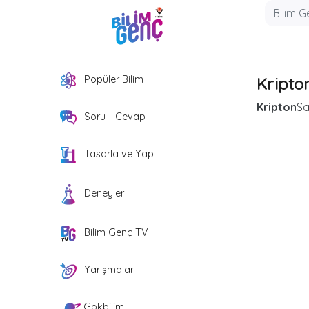
Kripto
Popüler Bilim
Kripton
Sa
Soru - Cevap
Tasarla ve Yap
Deneyler
Bilim Genç TV
Yarışmalar
Gökbilim