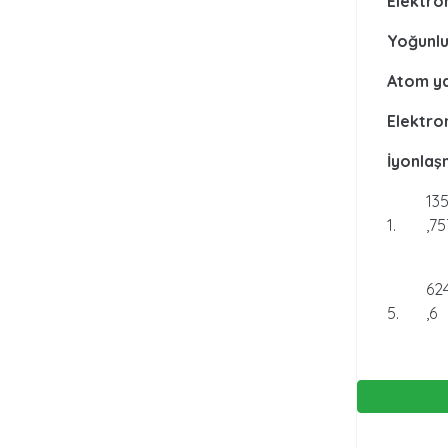
Elektron
Yoğunl
Atom ya
Elektron
İyonlaşm
13
1
,75
62
5
,6