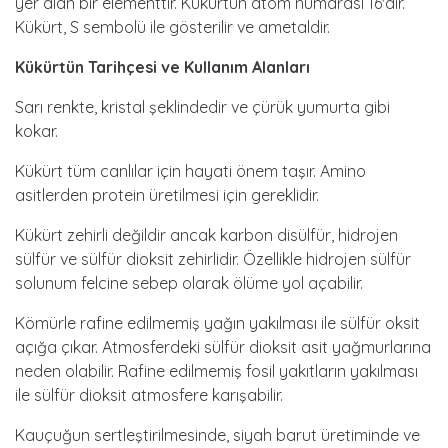
yer alan bir elementtir. Kükürtün atom numarası 16'dır.
Kükürt, S sembolü ile gösterilir ve ametaldir.
Kükürtün Tarihçesi ve Kullanım Alanları
Sarı renkte, kristal şeklindedir ve çürük yumurta gibi
kokar.
Kükürt tüm canlılar için hayati önem taşır. Amino
asitlerden protein üretilmesi için gereklidir.
Kükürt zehirli değildir ancak karbon disülfür, hidrojen
sülfür ve sülfür dioksit zehirlidir. Özellikle hidrojen sülfür
solunum felcine sebep olarak ölüme yol açabilir.
Kömürle rafine edilmemiş yağın yakılması ile sülfür oksit
açığa çıkar. Atmosferdeki sülfür dioksit asit yağmurlarına
neden olabilir. Rafine edilmemiş fosil yakıtların yakılması
ile sülfür dioksit atmosfere karışabilir.
Kauçuğun sertleştirilmesinde, siyah barut üretiminde ve