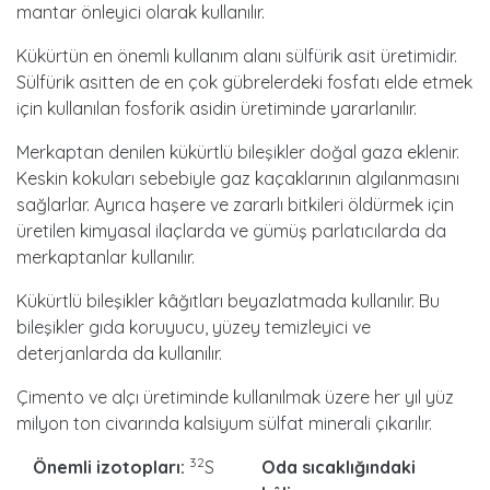
mantar önleyici olarak kullanılır.
Kükürtün en önemli kullanım alanı sülfürik asit üretimidir.
Sülfürik asitten de en çok gübrelerdeki fosfatı elde etmek
için kullanılan fosforik asidin üretiminde yararlanılır.
Merkaptan denilen kükürtlü bileşikler doğal gaza eklenir.
Keskin kokuları sebebiyle gaz kaçaklarının algılanmasını
sağlarlar. Ayrıca haşere ve zararlı bitkileri öldürmek için
üretilen kimyasal ilaçlarda ve gümüş parlatıcılarda da
merkaptanlar kullanılır.
Kükürtlü bileşikler kâğıtları beyazlatmada kullanılır. Bu
bileşikler gıda koruyucu, yüzey temizleyici ve
deterjanlarda da kullanılır.
Çimento ve alçı üretiminde kullanılmak üzere her yıl yüz
milyon ton civarında kalsiyum sülfat minerali çıkarılır.
32
Önemli izotopları:
S
Oda sıcaklığındaki