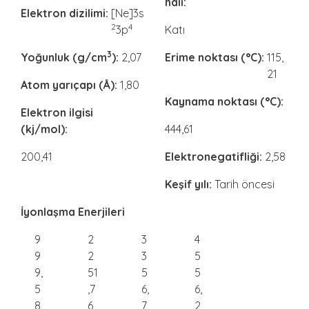
hâli:
Elektron dizilimi:
[Ne]3s
2
4
3p
Katı
3
Yoğunluk (g/cm
):
2,07
Erime noktası (°C):
115,
21
Atom yarıçapı (Å):
1,80
Kaynama noktası (°C):
Elektron ilgisi
(kj/mol):
444,61
200,41
Elektronegatifliği:
2,58
Keşif yılı:
Tarih öncesi
İyonlaşma Enerjileri
9
2
3
4
9
2
3
5
9,
51
5
5
5
,7
6,
6,
8
6
7
2