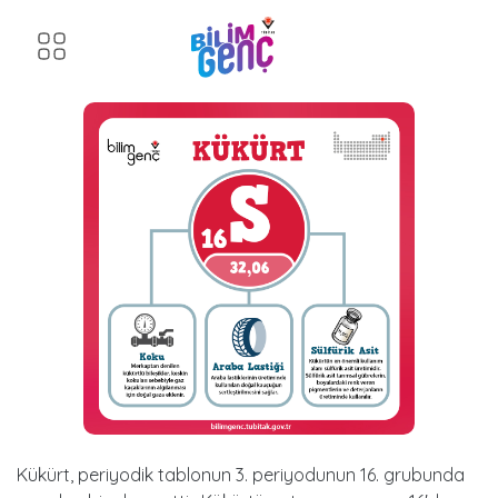
Kükürt
Kükürt tüm canlılar için hayati önem taşır. Amino
Kükürt
asitlerden protein üretilmesi için gereklidir.
Kükürt, periyodik tablonun 3. periyodunun 16. grubunda