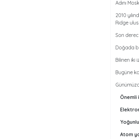
Adını Mosk
2010 yılın
Ridge ulus
Son derece
Doğada bu
Bilinen iki
Bugüne kad
Günümüzde
Önemli 
Elektron
Yoğunl
Atom y