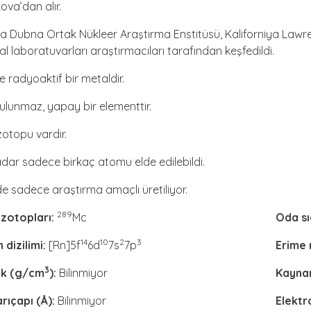
ova’dan alır.
da Dubna Ortak Nükleer Araştırma Enstitüsü, Kaliforniya Law
al laboratuvarları araştırmacıları tarafından keşfedildi.
 radyoaktif bir metaldir.
lunmaz, yapay bir elementtir.
 izotopu vardır.
ar sadece birkaç atomu elde edilebildi.
 sadece araştırma amaçlı üretiliyor.
289
izotopları:
Mc
Oda sı
14
10
2
3
 dizilimi:
[Rn]5f
6d
7s
7p
Erime 
3
uk (g/cm
):
Bilinmiyor
Kaynam
a
rıçapı (Å):
Bilinmiyor
Elektr