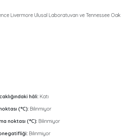
rence Livermore Ulusal Laboratuvarı ve Tennessee Oak
caklığındaki hâli:
Katı
noktası (°C):
Bilinmiyor
a noktası (°C):
Bilinmiyor
onegatifliği:
Bilinmiyor