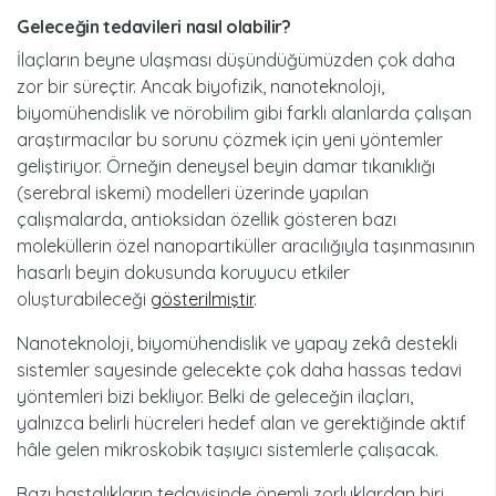
geleceğin tedavileri nasıl olabilir?
İlaçların beyne ulaşması düşündüğümüzden çok daha
zor bir süreçtir. Ancak biyofizik, nanoteknoloji,
biyomühendislik ve nörobilim gibi farklı alanlarda çalışan
araştırmacılar bu sorunu çözmek için yeni yöntemler
geliştiriyor. Örneğin deneysel beyin damar tıkanıklığı
(serebral iskemi) modelleri üzerinde yapılan
çalışmalarda, antioksidan özellik gösteren bazı
moleküllerin özel nanopartiküller aracılığıyla taşınmasının
hasarlı beyin dokusunda koruyucu etkiler
oluşturabileceği
gösterilmiştir
.
Nanoteknoloji, biyomühendislik ve yapay zekâ destekli
sistemler sayesinde gelecekte çok daha hassas tedavi
yöntemleri bizi bekliyor. Belki de geleceğin ilaçları,
yalnızca belirli hücreleri hedef alan ve gerektiğinde aktif
hâle gelen mikroskobik taşıyıcı sistemlerle çalışacak.
Bazı hastalıkların tedavisinde önemli zorluklardan biri,