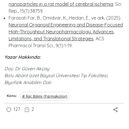
nanoparticles in a rat model of cerebral ischemia
. Sci
Rep., 15(1):38759.
Farasati Far, B., Omidvar, K., Heidari, E., ve ark. (2025).
Neuronal Organoid Engineering and Disease-Focused
High-Throughput Neuropharmacology: Advances,
Limitations, and Translational Strategies
. ACS
Pharmacol Transl Sci., 9(1):1-19.
Yazar Hakkında:
Doç. Dr. Güven Akçay
Bolu Abant İzzet Baysal Üniversitesi Tıp Fakültesi,
Biyofizik Anabilim Dalı
Konu
İlaç Bilimi (Farmakoloji)
127
2