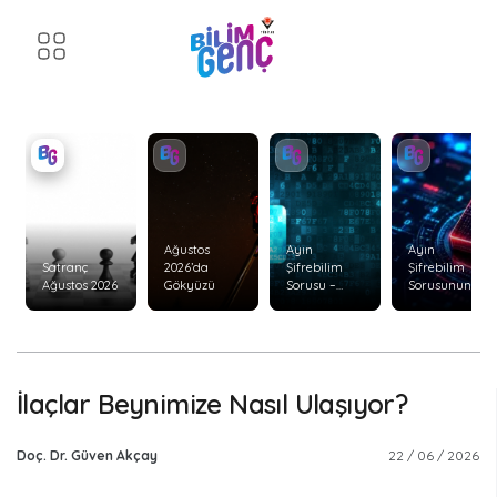
Ağustos
Ayın
Ayın
Satranç
2026’da
Şifrebilim
Şifrebilim
Ağustos 2026
Gökyüzü
Sorusu –
Sorusunun
Ağustos 2026
Cevabı –
Temmuz
2026
İlaçlar Beynimize Nasıl Ulaşıyor?
Doç. Dr. Güven Akçay
22 / 06 / 2026