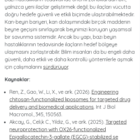
yalnızca yeni ilaçlar geliştirmek değil; bu ilaçları vücutta
doğru hedefe güvenli ve etkili biçimde ulaştırabilmektedir.
Kan-beyin bariyeri, kan dolaşımındaki birçok maddenin
beyne geçişini sınırlayarak beynimizi koruyan yaşamsal
bir savunma sistemidir. Ancak bu yapı, bazı beyin
hastalıklarının tedavisinde ilaçların hedef bölgeye
ulaşmasını zorlaştırabilir. Bilim insanları da bu engeli daha
güvenli, daha etkili ve daha kontrollü yöntemlerle aşmak
için çalışmalarını
sürdürüyor
.
Kaynaklar:
Ren, Z., Gao, W., Li, X., ve ark. (2026).
Engineering
chitosan-functionalized liposomes for targeted drug
delivery and biomedical applications
. Int J Biol
Macromol., 345, 150563.
Akcay, G., Celi,k C., Yildiz, G., ve ark. (2025).
Targeted
neuroprotection with OX26-functionalized
Epigallocatechin-3-gallate (EGCG)-stabilized se