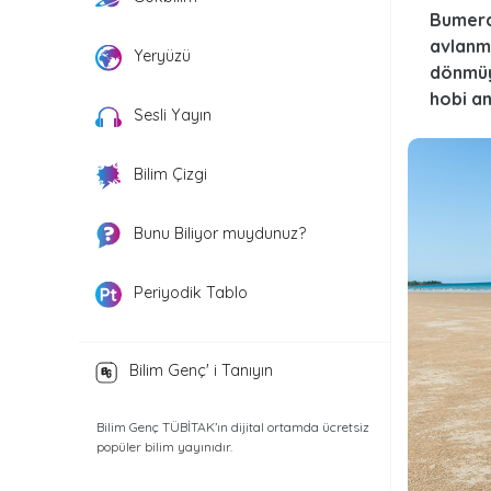
Bumera
avlanma
Yeryüzü
dönmüy
hobi am
Sesli Yayın
Bilim Çizgi
Bunu Biliyor muydunuz?
Periyodik Tablo
Bilim Genç' i Tanıyın
Bilim Genç TÜBİTAK’ın dijital ortamda ücretsiz
popüler bilim yayınıdır.