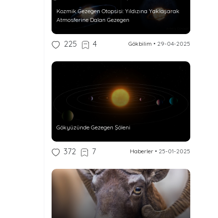
Kozmik Gezegen Otopsisi: Yıldızına Yaklaşarak
Atmosferine Dalan Gezegen
225
4
Gökbilim
•
29-04-2025
Gökyüzünde Gezegen Şöleni
372
7
Haberler
•
25-01-2025