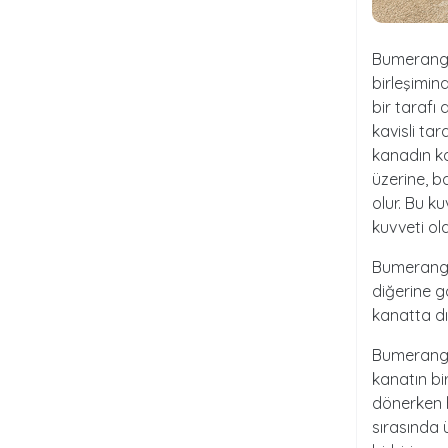
Bumeranglar
birleşimin
bir tarafı
kavisli ta
kanadın ka
üzerine, b
olur. Bu k
kuvveti ola
Bumerangın
diğerine g
kanatta dı
Bumerang d
kanatın bi
dönerken 
sırasında 