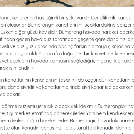
ın, kendilerine has eğimli bir şekli vardır. Genellikle iki kanadı
den oluşurlar. Bumerangın kanatlarının -uçaklardakine benzer 
 düzken diğer yüzü kavislidir. Bumerang havada hareket eder
rafından geçen hava düz tarafından geçene göre daha hızlıdır
visli ve düz yüzü arasında basınç farkının ortaya çıkmasına 
asıncın düşük olduğu tarafa doğru net bir kuvvetin etki etme
uvvet uçakların havada kalmasını sağladığı için genellikle kald
rak isimlendirilir.
 kanatlarının kenarlarının tasarımı da özgündür. Kanatların bi
öre daha sivridir ve kanatların birinde sivri kenar içe bakarken
şa bakar.
önme düzlemi yere dik olacak şekilde atılır. Bumeranglar ha
rleştiği merkez etrafında dönerek ilerler. Yani hem kendi eksen
hem de ileri doğru hareket eder. Bumerangın havadaki hareke
üstte olan kanadın dönüş hızı ile alt taraftaki kanadın dönme h