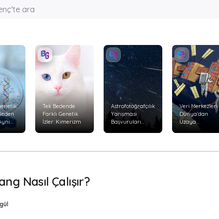
enetik:
Tek Bedende
Astrofotoğrafçılık
Veri Merkezleri
 Neden
Farklı Genetik
Yarışması
Dünya'dan
Aynı
İzler: Kimerizm
Başvuruları
Uzaya
Başladı
Taşınabilir mi?
yor?
ng Nasıl Çalışır?
gül