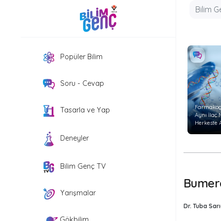
Popüler Bilim
Soru - Cevap
Farmakog
Tasarla ve Yap
Aynı İlaç
Herkeste 
Etkiyi
Deneyler
Göstermi
Bilim Genç TV
Bumera
Yarışmalar
Dr. Tuba Sarı
Gökbilim