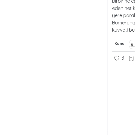
birbirine e
eden net k
yere paral
Bumerangda
kuvveti bu
Konu
3