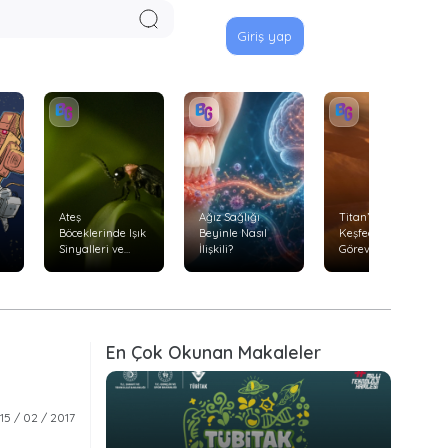
Giriş yap
Ateş
Ağız Sağlığı
Titan’ı Uçarak
Böceklerinde Işık
Beyinle Nasıl
Keşfedecek
Sinyalleri ve
İlişkili?
Görev: Dragonfly
Avlanma
Davranışları
En Çok Okunan Makaleler
15 / 02 / 2017