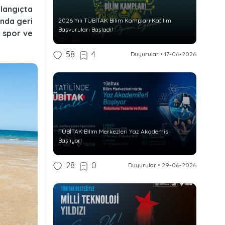
langıçta
ında geri
2026 Yılı TÜBİTAK Bilim Kampları Katılım
Başvuruları Başladı!
 spor ve
58
4
Duyurular
•
17-06-2026
TÜBİTAK Bilim Merkezleri Yaz Akademisi
Başlıyor!
28
0
Duyurular
•
29-06-2026