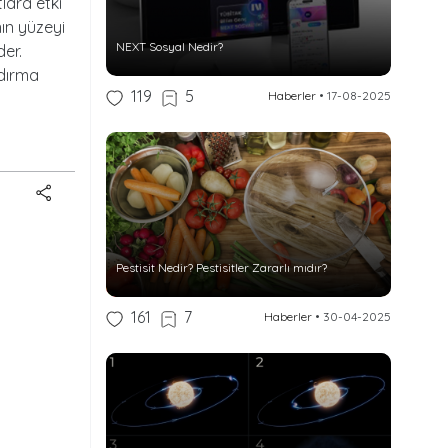
lara etki
nın yüzeyi
NEXT Sosyal Nedir?
er.
ldırma
119
5
Haberler
•
17-08-2025
Pestisit Nedir? Pestisitler Zararlı mıdır?
161
7
Haberler
•
30-04-2025