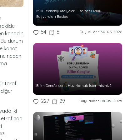
Milli Teknoloji Atölyeleri Lise Yaz Okulu
Başvuruları Başladı
n
şekilde-
54
6
Duyurular
•
30-06-2026
ken kanadın
. Bu durum
ve kanat
sine neden
ırma
r tarafı
Bilim Genç’e İçerik Hazırlamak İster misiniz?
 diğer
227
29
Duyurular
•
08-09-2025
vada iki
i etrafında
ti
ızı