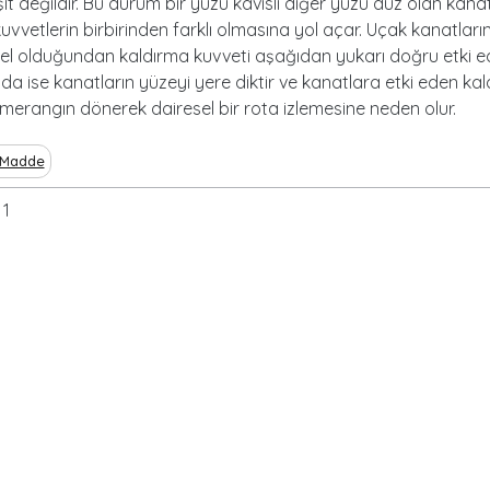
şit değildir. Bu durum bir yüzü kavisli diğer yüzü düz olan kanat
uvvetlerin birbirinden farklı olmasına yol açar. Uçak kanatları
el olduğundan kaldırma kuvveti aşağıdan yukarı doğru etki ed
 ise kanatların yüzeyi yere diktir ve kanatlara etki eden ka
merangın dönerek dairesel bir rota izlemesine neden olur.
Madde
1