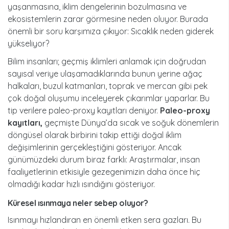
yaşanmasına, iklim dengelerinin bozulmasına ve
ekosistemlerin zarar görmesine neden oluyor. Burada
önemli bir soru karşımıza çıkıyor: Sıcaklık neden giderek
yükseliyor?
Bilim insanları; geçmiş iklimleri anlamak için doğrudan
sayısal veriye ulaşamadıklarında bunun yerine ağaç
halkaları, buzul katmanları, toprak ve mercan gibi pek
çok doğal oluşumu inceleyerek çıkarımlar yaparlar. Bu
tip verilere paleo-proxy kayıtları deniyor.
Paleo-proxy
kayıtları,
geçmişte Dünya’da sıcak ve soğuk dönemlerin
döngüsel olarak birbirini takip ettiği doğal iklim
değişimlerinin gerçekleştiğini gösteriyor. Ancak
günümüzdeki durum biraz farklı: Araştırmalar, insan
faaliyetlerinin etkisiyle gezegenimizin daha önce hiç
olmadığı kadar hızlı ısındığını gösteriyor.
küresel isınmaya neler sebep oluyor?
Isınmayı hızlandıran en önemli etken sera gazları. Bu