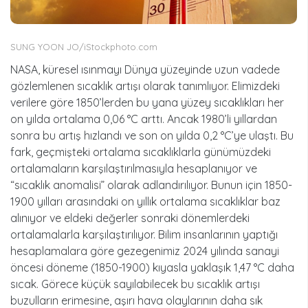
SUNG YOON JO/iStockphoto.com
NASA, küresel ısınmayı Dünya yüzeyinde uzun vadede
gözlemlenen sıcaklık artışı olarak tanımlıyor. Elimizdeki
verilere göre 1850’lerden bu yana yüzey sıcaklıkları her
on yılda ortalama 0,06 °C arttı. Ancak 1980’li yıllardan
sonra bu artış hızlandı ve son on yılda 0,2 °C’ye ulaştı. Bu
fark, geçmişteki ortalama sıcaklıklarla günümüzdeki
ortalamaların karşılaştırılmasıyla hesaplanıyor ve
“sıcaklık anomalisi” olarak adlandırılıyor. Bunun için 1850-
1900 yılları arasındaki on yıllık ortalama sıcaklıklar baz
alınıyor ve eldeki değerler sonraki dönemlerdeki
ortalamalarla karşılaştırılıyor. Bilim insanlarının yaptığı
hesaplamalara göre gezegenimiz 2024 yılında sanayi
öncesi döneme (1850-1900) kıyasla yaklaşık 1,47 °C daha
sıcak. Görece küçük sayılabilecek bu sıcaklık artışı
buzulların erimesine, aşırı hava olaylarının daha sık