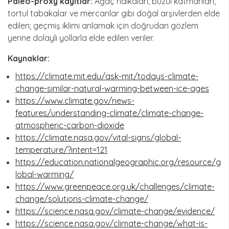
Paleo-proxy kayıtlar:
Ağaç halkaları, buzul katmanları,
tortul tabakalar ve mercanlar gibi doğal arşivlerden elde
edilen; geçmiş iklimi anlamak için doğrudan gözlem
yerine dolaylı yollarla elde edilen veriler.
Kaynaklar:
https://climate.mit.edu/ask-mit/todays-climate-
change-similar-natural-warming-between-ice-ages
https://www.climate.gov/news-
features/understanding-climate/climate-change-
atmospheric-carbon-dioxide
https://climate.nasa.gov/vital-signs/global-
temperature/?intent=121
https://education.nationalgeographic.org/resource/g
lobal-warming/
https://www.greenpeace.org.uk/challenges/climate-
change/solutions-climate-change/
https://science.nasa.gov/climate-change/evidence/
https://science.nasa.gov/climate-change/what-is-