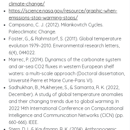
climate-change/
https://science.nasa.gov/resource/graphic-when-
emissions-stop-warming-stops/
Campisano, C. J. (2012). Milankovitch Cycles.
Paleoclimatic Change.
Foster, G., & Rahmstorf, S. (2011). Global temperature
evolution 1979–2010. Environmental research letters,
6(4), 044022.
Marrec, P. (2014). Dynamics of the carbonate system
and air-sea CO2 fluxes in western European shelf
waters: a multi-scale approach (Doctoral dissertation,
Université Pierre et Marie Curie-Paris VI).
Sadhukhan, B., Mukherjee, S., & Samanta, R. K. (2022,
December). A study of global temperature anomalies
and their changing trends due to global warming. In
2022 14th International Conference on Computational
Intelligence and Communication Networks (CICN) (pp.
660-666). IEEE.
Stern, D. I., & Kaufmann, R. K. (2014). Anthropogenic