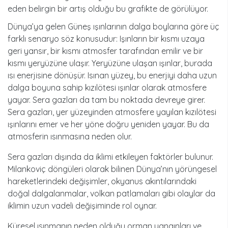
eden belirgin bir artış olduğu bu grafikte de görülüyor.
Dünya’ya gelen Güneş ışınlarının dalga boylarına göre üç
farklı senaryo söz konusudur: Işınların bir kısmı uzaya
geri yansır, bir kısmı atmosfer tarafından emilir ve bir
kısmı yeryüzüne ulaşır. Yeryüzüne ulaşan ışınlar, burada
ısı enerjisine dönüşür. Isınan yüzey, bu enerjiyi daha uzun
dalga boyuna sahip kızılötesi ışınlar olarak atmosfere
yayar. Sera gazları da tam bu noktada devreye girer.
Sera gazları, yer yüzeyinden atmosfere yayılan kızılötesi
ışınlarını emer ve her yöne doğru yeniden yayar. Bu da
atmosferin ısınmasına neden olur.
Sera gazları dışında da iklimi etkileyen faktörler bulunur.
Milankoviç döngüleri olarak bilinen Dünya’nın yörüngesel
hareketlerindeki değişimler, okyanus akıntılarındaki
doğal dalgalanmalar, volkan patlamaları gibi olaylar da
iklimin uzun vadeli değişiminde rol oynar.
Küresel ısınmanın neden olduğu orman yangınları ve