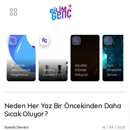
Bernoulli
Ağustos
Ayın
İlkesi Günlük
Satranç
2026’da
Şifrebilim
Hayatımızı
Ağustos 2026
Gökyüzü
Sorusu –
Nasıl Etkiler?
Ağustos 2026
Neden Her Yaz Bir Öncekinden Daha
Sıcak Oluyor?
Sueda Deveci
16 / 09 / 2025