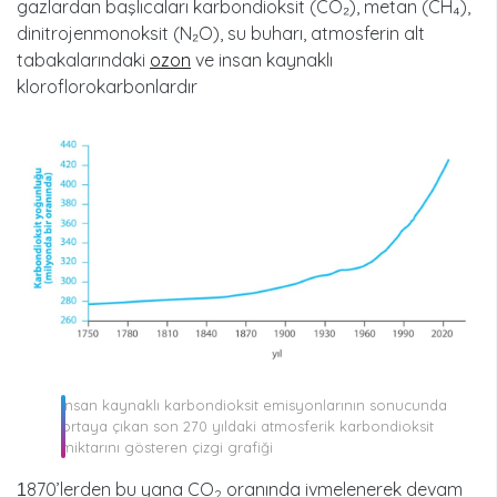
gazlardan başlıcaları karbondioksit (CO₂), metan (CH₄),
dinitrojenmonoksit (N₂O), su buharı, atmosferin alt
tabakalarındaki
ozon
ve insan kaynaklı
kloroflorokarbonlardır
İnsan kaynaklı karbondioksit emisyonlarının sonucunda
ortaya çıkan son 270 yıldaki atmosferik karbondioksit
miktarını gösteren çizgi grafiği
870’lerden bu yana CO
oranında ivmelenerek devam
1
2