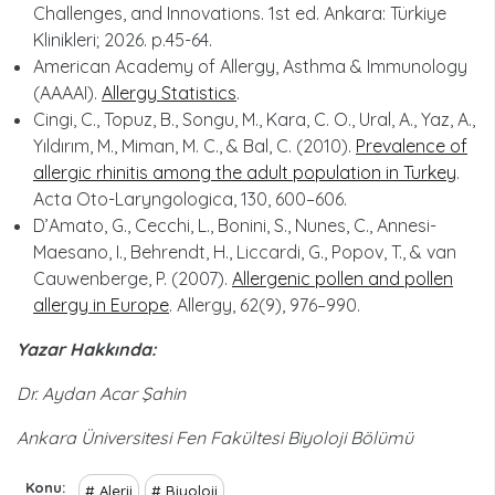
Challenges, and Innovations. 1st ed. Ankara: Türkiye
Klinikleri; 2026. p.45-64.
American Academy of Allergy, Asthma & Immunology
(AAAAI).
Allergy Statistics
.
Cingi, C., Topuz, B., Songu, M., Kara, C. O., Ural, A., Yaz, A.,
Yıldırım, M., Miman, M. C., & Bal, C. (2010).
Prevalence of
allergic rhinitis among the adult population in Turkey
.
Acta Oto-Laryngologica, 130, 600–606.
D’Amato, G., Cecchi, L., Bonini, S., Nunes, C., Annesi-
Maesano, I., Behrendt, H., Liccardi, G., Popov, T., & van
Cauwenberge, P. (2007).
Allergenic pollen and pollen
allergy in Europe
. Allergy, 62(9), 976–990.
Yazar Hakkında:
Dr. Aydan Acar Şahin
Ankara Üniversitesi Fen Fakültesi Biyoloji Bölümü
Konu
Alerji
Biyoloji