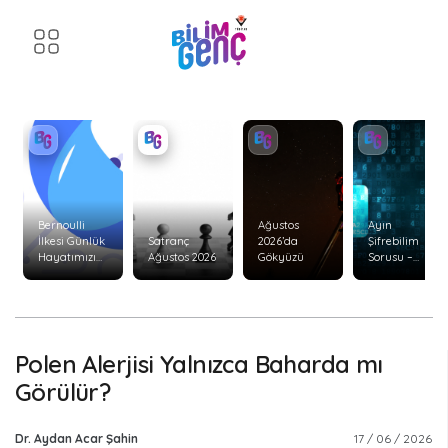
Bernoulli
Ağustos
Ayın
İlkesi Günlük
Satranç
2026’da
Şifrebilim
Hayatımızı
Ağustos 2026
Gökyüzü
Sorusu –
Nasıl Etkiler?
Ağustos 2026
Polen Alerjisi Yalnızca Baharda mı
Görülür?
Dr. Aydan Acar Şahin
17 / 06 / 2026