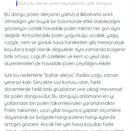
Ankara’da alerjen polen kaynaklarının yıllık döngüsü
Bu döngü, polen alerjisinin yalnızca ilkbaharla sınırlı
olmadığını yılın büyük bir bölümünde etkili olabileceğini
gösteriyor. Üstelik havadaki polen miktarı her gün aynı
değildir. Atmosferdeki polen yoğunluğu; sıcaklık, yağış,
rüzgâr, nem ve günlük hava hareketleri gibi meteorolojik
koşullara bağlı olarak değişebilir. Aynı zamanda bölgenin
bitki örtüsü, coğrafi özellikleri ve kent içi yeşil alan
düzenlemeleri de havadaki polen çeşitliliğini etkiler.
İşte bu nedenlerle “bahar alerjisi” ifadesi çoğu zaman
yetersiz kalır. Gerçekte söz konusu olan, farklı
dönemlerde farklı bitki gruplarının öne çıktığı mevsimsel
bir polen döngüsüdür. Bu döngüyü anlamanın en iyi
yollarından biri polen takvimlerinden yararlanmaktır.
Polen takvimleri, uzun yıllar boyunca yapılan ölçümlere
dayanarak bir bölgede hangi polenin hangi aylarda
arttığını gösterir. Ancak her yılın hava koşulları farklı