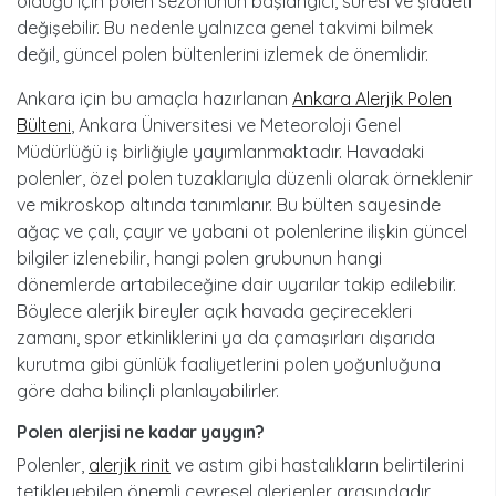
olduğu için polen sezonunun başlangıcı, süresi ve şiddeti
değişebilir. Bu nedenle yalnızca genel takvimi bilmek
değil, güncel polen bültenlerini izlemek de önemlidir.
Ankara için bu amaçla hazırlanan
Ankara Alerjik Polen
Bülteni
, Ankara Üniversitesi ve Meteoroloji Genel
Müdürlüğü iş birliğiyle yayımlanmaktadır. Havadaki
polenler, özel polen tuzaklarıyla düzenli olarak örneklenir
ve mikroskop altında tanımlanır. Bu bülten sayesinde
ağaç ve çalı, çayır ve yabani ot polenlerine ilişkin güncel
bilgiler izlenebilir, hangi polen grubunun hangi
dönemlerde artabileceğine dair uyarılar takip edilebilir.
Böylece alerjik bireyler açık havada geçirecekleri
zamanı, spor etkinliklerini ya da çamaşırları dışarıda
kurutma gibi günlük faaliyetlerini polen yoğunluğuna
göre daha bilinçli planlayabilirler.
polen alerjisi ne kadar yaygın?
Polenler,
alerjik rinit
ve astım gibi hastalıkların belirtilerini
tetikleyebilen önemli çevresel alerjenler arasındadır.