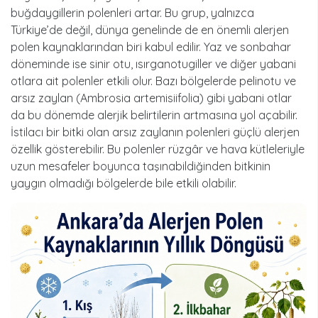
buğdaygillerin polenleri artar. Bu grup, yalnızca
Türkiye’de değil, dünya genelinde de en önemli alerjen
polen kaynaklarından biri kabul edilir. Yaz ve sonbahar
döneminde ise sinir otu, ısırganotugiller ve diğer yabani
otlara ait polenler etkili olur. Bazı bölgelerde pelinotu ve
arsız zaylan (Ambrosia artemisiifolia) gibi yabani otlar
da bu dönemde alerjik belirtilerin artmasına yol açabilir.
İstilacı bir bitki olan arsız zaylanın polenleri güçlü alerjen
özellik gösterebilir. Bu polenler rüzgâr ve hava kütleleriyle
uzun mesafeler boyunca taşınabildiğinden bitkinin
yaygın olmadığı bölgelerde bile etkili olabilir.