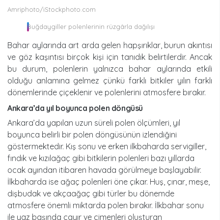
Amriphoto/iStockphoto.com
Buğdaygiller polenlerinin rüzgârla dağılışı
Bahar aylarında art arda gelen hapşırıklar, burun akıntısı
ve göz kaşıntısı birçok kişi için tanıdık belirtilerdir. Ancak
bu durum, polenlerin yalnızca bahar aylarında etkili
olduğu anlamına gelmez çünkü farklı bitkiler yılın farklı
dönemlerinde çiçeklenir ve polenlerini atmosfere bırakır.
ankara’da yıl boyunca polen döngüsü
Ankara’da yapılan uzun süreli polen ölçümleri, yıl
boyunca belirli bir polen döngüsünün izlendiğini
göstermektedir. Kış sonu ve erken ilkbaharda servigiller,
fındık ve kızılağaç gibi bitkilerin polenleri bazı yıllarda
ocak ayından itibaren havada görülmeye başlayabilir.
İlkbaharda ise ağaç polenleri öne çıkar. Huş, çınar, meşe,
dişbudak ve akçaağaç gibi türler bu dönemde
atmosfere önemli miktarda polen bırakır. İlkbahar sonu
ile yaz başında çayır ve çimenleri oluşturan