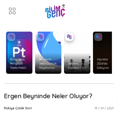
Bilim Genç
Bernoulli
Ağustos
Periyodik
İlkesi Günlük
Satranç
2026’da
Tablo Mobil
Hayatımızı
Ağustos 2026
Gökyüzü
Uygulaması
Nasıl Etkiler?
Yenilendi!
Ergen Beyninde Neler Oluyor?
Rukiye Çolak Sivri
15 / 01 / 2021