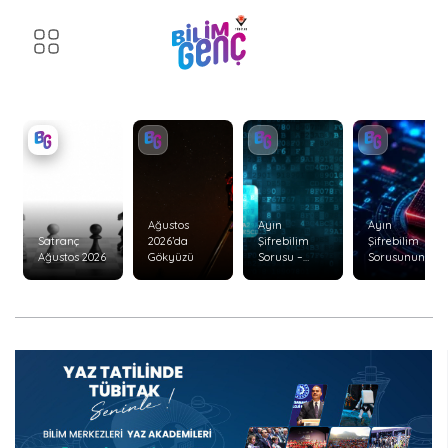
Ağustos
Ayın
Ayın
Satranç
2026’da
Şifrebilim
Şifrebilim
Ağustos 2026
Gökyüzü
Sorusu –
Sorusunun
Ağustos 2026
Cevabı –
Temmuz
2026