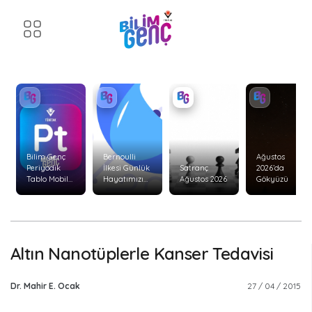
Bilim Genç
Bernoulli
Ağustos
Periyodik
İlkesi Günlük
Satranç
2026’da
Tablo Mobil
Hayatımızı
Ağustos 2026
Gökyüzü
Uygulaması
Nasıl Etkiler?
Yenilendi!
Altın Nanotüplerle Kanser Tedavisi
Dr. Mahir E. Ocak
27 / 04 / 2015