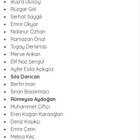
Büşra Ulusoy
Rüzgar Göl
Serhat Saygılı
Emre Okyar
Nidanur Özhan
Ramazan Önal
Tugay Demirtas
Merve Arıkan
Elif Naz Şengül
Ayfer Esila Açıkgöz
Sıla Darıcan
Berfin İnan
Sinan Bastırmacı
Rümeysa Aydoğan
Muhammet Çiftçi
Eren Kağan Karaoğlan
Deniz Kaşıkçı
Emre Çetin
Melisa Kılıç