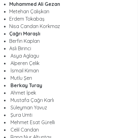
Muhammed Ali Gezan
Metehan Çalışkan
Erdem Tokabaş
Nisa Candan Korkmaz
Çağrı Maraşlı
Berfin Kaplan
Aslı Birinci
Asya Aglagu
Alperen Çelik
İsmail Kiman
Mutlu Şen
Berkay Turay
Ahmet İpek
Mustafa Çağrı Karlı
Süleyman Yavuz
Şura Umti
Mehmet Esat Gürelli
Celil Candan
Rana Nur Altuntaş