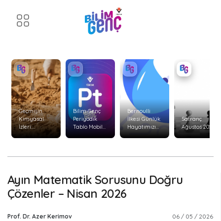
Geçmişin
Bilim Genç
Bernoulli
Kimyasal
Periyodik
İlkesi Günlük
Satranç
İzleri:
Tablo Mobil
Hayatımızı
Ağustos 2026
Arkeolojide
Uygulaması
Nasıl Etkiler?
Kararlı
Yenilendi!
İzotop
Analizleri
Ayın Matematik Sorusunu Doğru
Çözenler – Nisan 2026
Prof. Dr. Azer Kerimov
06 / 05 / 2026