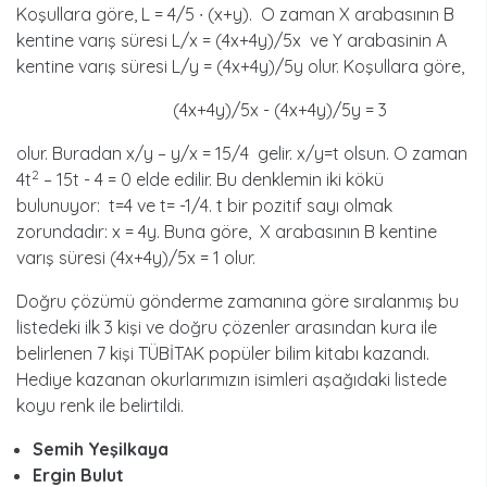
Koşullara göre, L = 4/5 ∙ (x+y). O zaman X arabasının B
kentine varış süresi L/x = (4x+4y)/5x ve Y arabasinin A
kentine varış süresi L/y = (4x+4y)/5y olur. Koşullara göre,
(4x+4y)/5x - (4x+4y)/5y = 3
olur. Buradan x/y – y/x = 15/4 gelir. x/y=t olsun. O zaman
2
4t
– 15t - 4 = 0 elde edilir. Bu denklemin iki kökü
bulunuyor: t=4 ve t= -1/4. t bir pozitif sayı olmak
zorundadır: x = 4y. Buna göre, X arabasının B kentine
varış süresi (4x+4y)/5x = 1 olur.
Doğru çözümü gönderme zamanına göre sıralanmış bu
listedeki ilk 3 kişi ve doğru çözenler arasından kura ile
belirlenen 7 kişi TÜBİTAK popüler bilim kitabı kazandı.
Hediye kazanan okurlarımızın isimleri aşağıdaki listede
koyu renk ile belirtildi.
Semih Yeşilkaya
Ergin Bulut