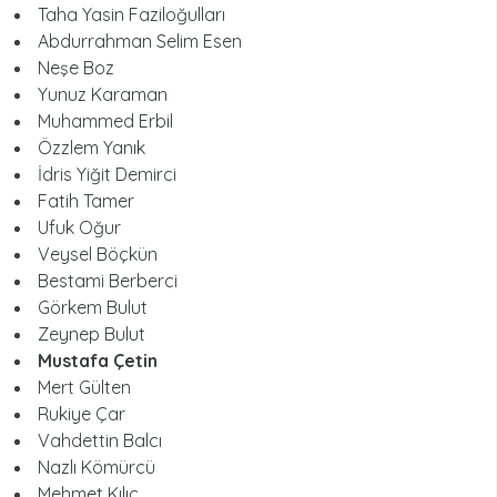
Taha Yasin Faziloğulları
Abdurrahman Selim Esen
Neşe Boz
Yunuz Karaman
Muhammed Erbil
Özzlem Yanık
İdris Yiğit Demirci
Fatih Tamer
Ufuk Oğur
Veysel Böçkün
Bestami Berberci
Görkem Bulut
Zeynep Bulut
Mustafa Çetin
Mert Gülten
Rukiye Çar
Vahdettin Balcı
Nazlı Kömürcü
Mehmet Kılıç