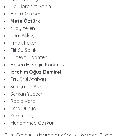
Halil İbrahim Şahin
Batu Özkeser
Mete Öztürk
Nilay zeren
İrem Akkuş
Irmak Peker
Elif Su Saltık
Dılneva Fidanten
Hasan Hüseyin Korkmaz
İbrahim Oğuz Demirel
Ertuğrul Atabay
Süleyman Akın
Serkan Yüceer
Rabia Kara
Esra Dünya
Yaren Dinç
Muhammed Coşkun
Bilim Genç Ayın Matematik Sorusu köşesini Bilkent