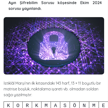
Ayın Şifrebilim Sorusu köşesinde Ekim 2024
sorusu yayınlandı.
İstiklâl Marşı’nın ilk kıtasındaki 143 harf, 13 × 11 boyutlu bir
matrise boşluk, noktalama işareti vb. olmadan soldan
sağa yazılmıştır:
K
O
R
K
M
A
S
Ö
N
M
E