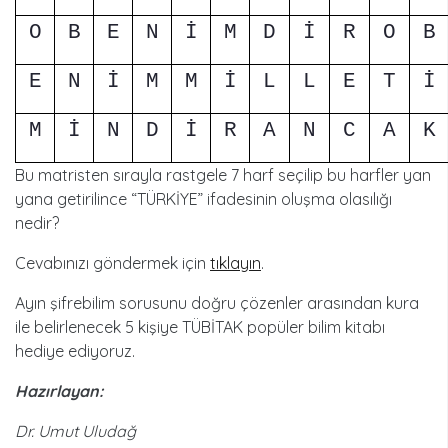
O
B
E
N
İ
M
D
İ
R
O
B
E
N
İ
M
M
İ
L
L
E
T
İ
M
İ
N
D
İ
R
A
N
C
A
K
Bu matristen sırayla rastgele 7 harf seçilip bu harfler yan
yana getirilince “TÜRKİYE” ifadesinin oluşma olasılığı
nedir?
Cevabınızı göndermek için
tıklayın
.
Ayın şifrebilim sorusunu doğru çözenler arasından kura
ile belirlenecek 5 kişiye TÜBİTAK popüler bilim kitabı
hediye ediyoruz.
Hazırlayan:
Dr. Umut Uludağ