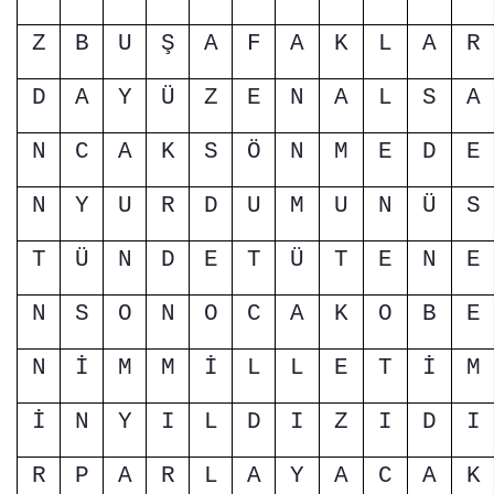
Z
B
U
Ş
A
F
A
K
L
A
R
D
A
Y
Ü
Z
E
N
A
L
S
A
N
C
A
K
S
Ö
N
M
E
D
E
N
Y
U
R
D
U
M
U
N
Ü
S
T
Ü
N
D
E
T
Ü
T
E
N
E
N
S
O
N
O
C
A
K
O
B
E
N
İ
M
M
İ
L
L
E
T
İ
M
İ
N
Y
I
L
D
I
Z
I
D
I
R
P
A
R
L
A
Y
A
C
A
K