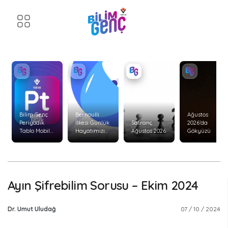
Bilim Genç
Bernoulli
Ağustos
Periyodik
İlkesi Günlük
Satranç
2026’da
Tablo Mobil
Hayatımızı
Ağustos 2026
Gökyüzü
Uygulaması
Nasıl Etkiler?
Yenilendi!
Ayın Şifrebilim Sorusu – Ekim 2024
Dr. Umut Uludağ
07 / 10 / 2024