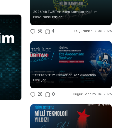
2026 Yılı TÜBİTAK Bilim Kampları Katılım
Başvuruları Başladı!
58
4
Duyurular
•
17-06-2026
TÜBİTAK Bilim Merkezleri Yaz Akademisi
Başlıyor!
28
0
Duyurular
•
29-06-2026