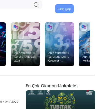
Giriş yap
Ayın Matematik
Ayın Matematik
Farmakogenetik:
Sorusu - Ağustos
Sorusunu Doğru
Aynı İlaç Neden
2026
Çözenler –
Herkeste Aynı
Temmuz 2026
Etkiyi
Göstermiyor?
En Çok Okunan Makaleler
01 / 04 / 2022