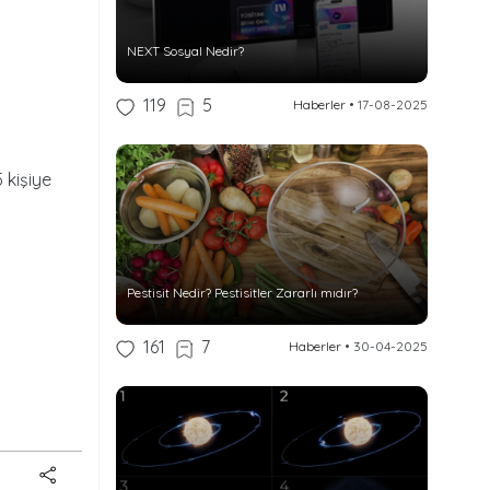
NEXT Sosyal Nedir?
119
5
Haberler
•
17-08-2025
 kişiye
Pestisit Nedir? Pestisitler Zararlı mıdır?
161
7
Haberler
•
30-04-2025