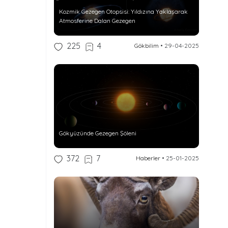
Kozmik Gezegen Otopsisi: Yıldızına Yaklaşarak
Atmosferine Dalan Gezegen
225
4
Gökbilim
•
29-04-2025
Gökyüzünde Gezegen Şöleni
372
7
Haberler
•
25-01-2025