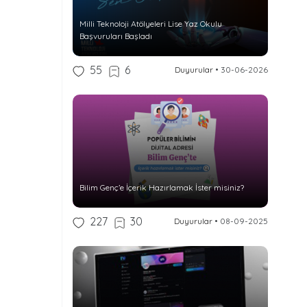
Milli Teknoloji Atölyeleri Lise Yaz Okulu
Başvuruları Başladı
55
6
Duyurular
•
30-06-2026
Bilim Genç’e İçerik Hazırlamak İster misiniz?
227
30
Duyurular
•
08-09-2025