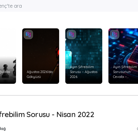
Ayın Şifrebilim
Ayın Şifrebilim
ğustos
Ağustos 2026’da
Sorusu – Ağustos
Sorusunun
Gökyüzü
2026
Cevabı –
Temmuz 2026
ifrebilim Sorusu - Nisan 2022
dağ