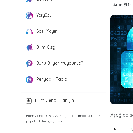
Ayın Şifr
Yeryüzü
Sesli Yayın
Bilim Çizgi
Bunu Biliyor muydunuz?
Periyodik Tablo
Bilim Genç' i Tanıyın
Aşağıda so
Bilim Genç TÜBİTAK’ın dijital ortamda ücretsiz
popüler bilim yayınıdır.