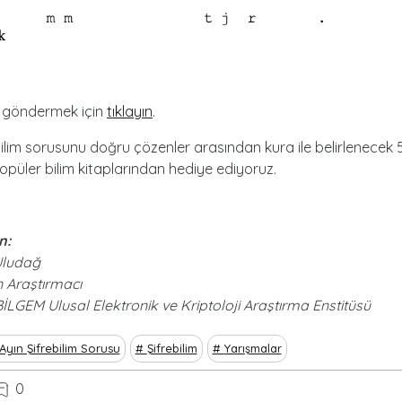
ı göndermek için
tıklayın
.
bilim sorusunu doğru çözenler arasından kura ile belirlenecek 5
püler bilim kitaplarından hediye ediyoruz.
n:
Uludağ
Araştırmacı
LGEM Ulusal Elektronik ve Kriptoloji Araştırma Enstitüsü
Ayın Şifrebilim Sorusu
Şifrebilim
Yarışmalar
0