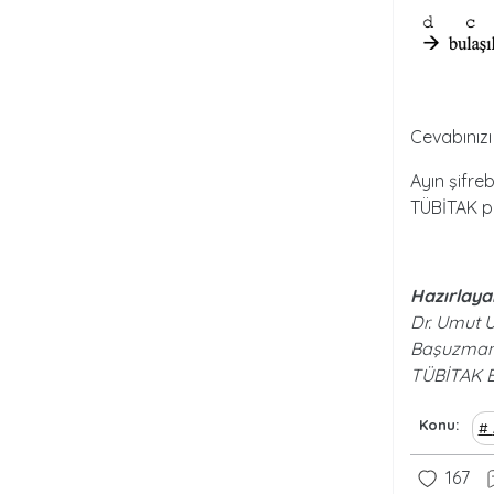
Cevabınız
Ayın şifre
TÜBİTAK po
Hazırlaya
Dr. Umut 
Başuzman 
TÜBİTAK Bİ
Konu
167