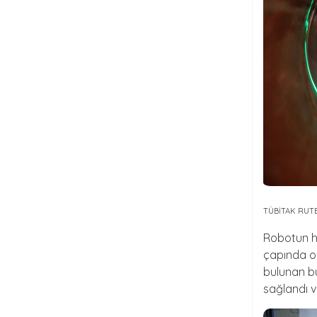
TÜBİTAK RUT
Robotun ha
çapında ol
bulunan bu
sağlandı ve