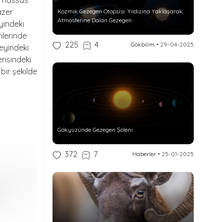
azer
Kozmik Gezegen Otopsisi: Yıldızına Yaklaşarak
Atmosferine Dalan Gezegen
yindeki
nlerinde
225
4
Gökbilim
•
29-04-2025
zeyindeki
erisindeki
bir şekilde
Gökyüzünde Gezegen Şöleni
372
7
Haberler
•
25-01-2025