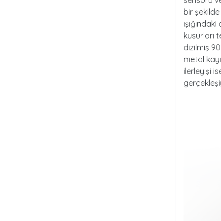
bir şekild
ışığındaki
kusurları 
dizilmiş 9
metal kayı
ilerleyişi
gerçekleşi