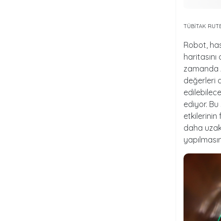
TÜBİTAK RUT
Robot, has
haritasını 
zamanda 
değerleri 
edilebilec
ediyor. Bu
etkilerini
daha uzak
yapılmasın