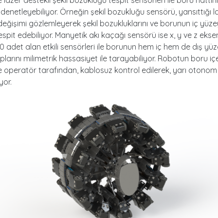
e denetleyebiliyor. Örneğin şekil bozukluğu sensörü, yansıttığı l
 değişimi gözlemleyerek şekil bozukluklarını ve borunun iç yüze
tespit edebiliyor. Manyetik akı kaçağı sensörü ise x, y ve z ekse
00 adet alan etkili sensörleri ile borunun hem iç hem de dış yü
plarını milimetrik hassasiyet ile tarayabiliyor. Robotun boru iç
 ise operatör tarafından, kablosuz kontrol edilerek, yarı otonom 
yor.