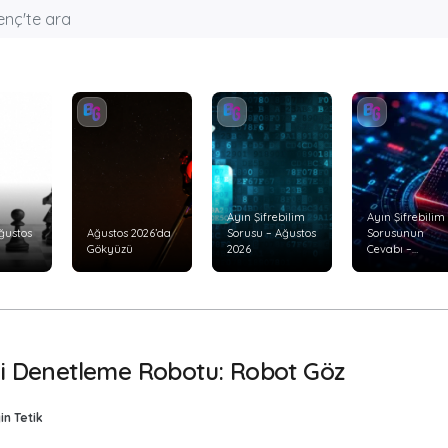
Ayın Şifrebilim
Ayın Şifrebilim
ğustos
Ağustos 2026’da
Sorusu – Ağustos
Sorusunun
Gökyüzü
2026
Cevabı –
Temmuz 2026
çi Denetleme Robotu: Robot Göz
in Tetik