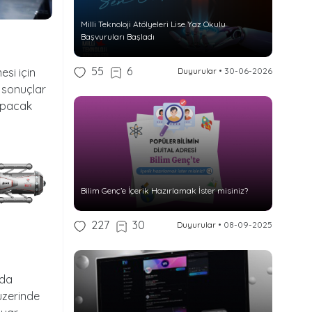
Milli Teknoloji Atölyeleri Lise Yaz Okulu
Başvuruları Başladı
55
6
esi için
Duyurular
•
30-06-2026
s sonuçlar
yapacak
Bilim Genç’e İçerik Hazırlamak İster misiniz?
227
30
Duyurular
•
08-09-2025
nda
üzerinde