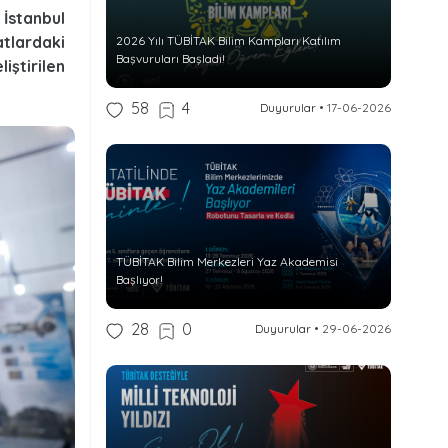
 İstanbul
tlardaki
2026 Yılı TÜBİTAK Bilim Kampları Katılım
Başvuruları Başladı!
ştirilen
58
4
Duyurular
•
17-06-2026
TÜBİTAK Bilim Merkezleri Yaz Akademisi
Başlıyor!
28
0
Duyurular
•
29-06-2026