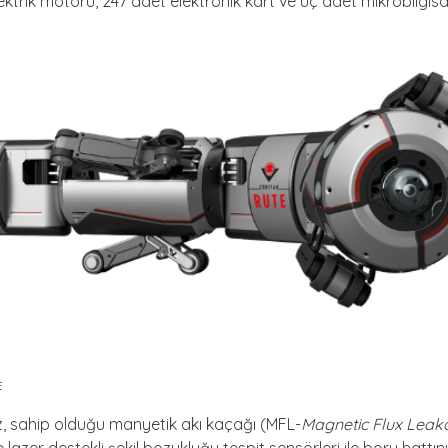
ektrik motoru, 247 adet elektronik kart ve üç adet mikrobilgis
.
E
, sahip olduğu manyetik akı kaçağı (MFL-
Magnetic Flux Leak
 lazer destekli şekil bozukluğu tespit sensörleri ile boru hattı