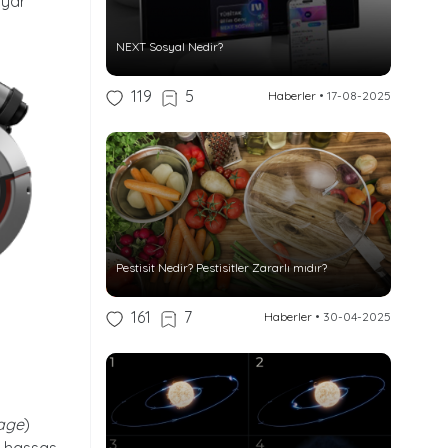
ayar
NEXT Sosyal Nedir?
119
5
Haberler
•
17-08-2025
Pestisit Nedir? Pestisitler Zararlı mıdır?
161
7
Haberler
•
30-04-2025
age
)
nı hassas