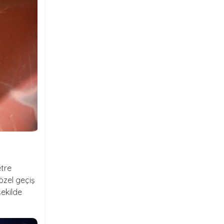
etre
özel geçiş
şekilde