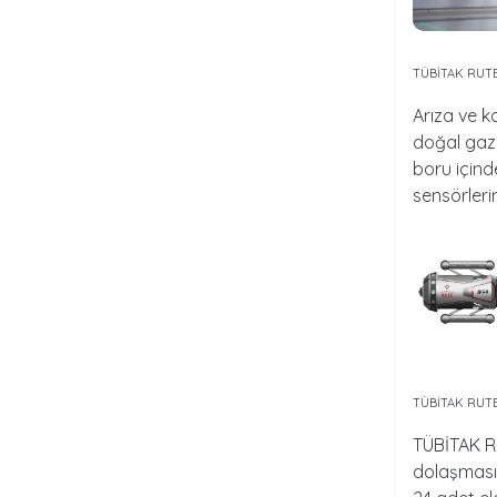
TÜBİTAK RUT
Arıza ve k
doğal gaz 
boru içind
sensörleri
TÜBİTAK RUT
TÜBİTAK RU
dolaşması