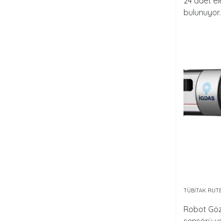
24 adet el
bulunuyor
TÜBİTAK RUT
Robot Göz
sensörü ve