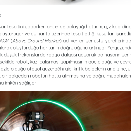
E
ar tespitini yaparken öncelikle dolaştığı hattın x, y, z koordin
oluşturuyor ve bu harita üzerinde tespit ettiği kusurları işaretli
AGM (
Above Ground Marker
) adı verilen yer üstü işaretlerind
alarak oluşturduğu haritanın doğruluğunu artırıyor. Yeryüzünd
ek düşük frekanslarda radyo dalgası yayarak da hasarın yerini
 şekilde robot, kazı çalışması yapılmasının güç olduğu ve çevr
n fazla olduğu otoyol güzergâhı gibi kritik bölgelerin analizine,
 bir bölgeden robotun hatta alınmasına ve doğru müdahalen
a imkân sağlıyor.