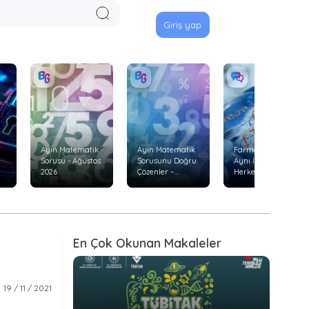
Giriş yap
Ayın Matematik
Ayın Matematik
Farmakogenetik:
Sorusu - Ağustos
Sorusunu Doğru
Aynı İlaç Neden
2026
Çözenler –
Herkeste Aynı
Temmuz 2026
Etkiyi
Göstermiyor?
En Çok Okunan Makaleler
19 / 11 / 2021