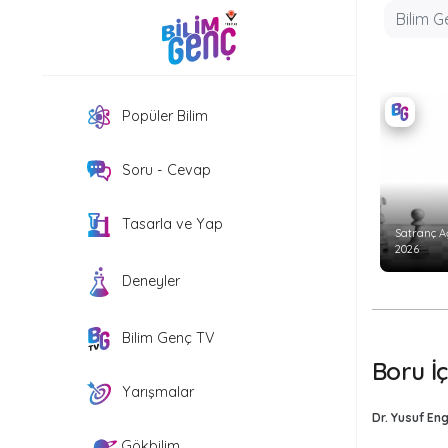
Popüler Bilim
Soru - Cevap
Tasarla ve Yap
Satranç A
2026
Deneyler
Bilim Genç TV
Boru İ
Yarışmalar
Dr. Yusuf Eng
Gökbilim