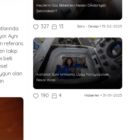
Keçilerin Göz Bebekleri Neden Dikdörtgen
Şeklindedir?
327
13
Soru - Cevap
•
15-02-2025
atlarında
yor. Aynı
en referans
en takip
 belli
esel
 uygun olan
Astronot Suni Williams Uzay Yürüyüşünde
Rekor Kırdı
in
190
4
Haberler
•
31-01-2025