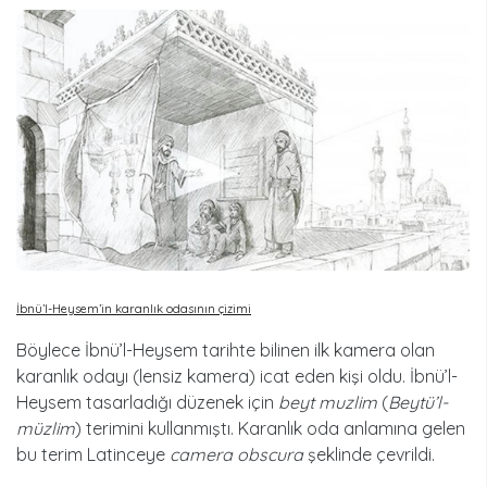
İbnü’l-Heysem’in karanlık odasının çizimi
Böylece İbnü’l-Heysem tarihte bilinen ilk kamera olan
karanlık odayı (lensiz kamera) icat eden kişi oldu. İbnü’l-
Heysem tasarladığı düzenek için
beyt muzlim
(
Beytü’l-
müzlim
) terimini kullanmıştı. Karanlık oda anlamına gelen
bu terim Latinceye
camera obscura
şeklinde çevrildi.