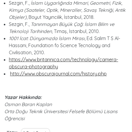
Sezgin, F.,
İslam Uygarlığında Mimari, Geometri, Fizik,
Kimya (Saateler, Optik, Mineraller, Savaş Tekniği, Antik
Objeler)
, Boyut Yayıncılık, İstanbul, 2018.
Sezgin, F.,
Tanınmayan Büyük Çağ
: I
̇slam Bilim ve
Teknoloji Tarihinden,
Timaş, İstanbul, 2010.
1001 İcat: Dünyamızda İslam Mirası
, Ed. Salim T S Al-
Hassani, Foundation fo Science Tecnology and
Civilisation, 2010.
https://www.britannica.com/technology/camera-
obscura-photography
http://www.obscurajournal.com/history.php
Yazar Hakkında:
Osman Baran Kaplan
Orta Doğu Teknik Üniversitesi Felsefe Bölümü Lisans
Öğrencisi
Konu