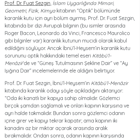
Prof. Dr. Fuat Sezgin
,
İslam Uygarlığında Mimari,
Geometri, Fizik, Kimya
kitabının “Optik” bölümünde
karanlık kutu için ayrı bölüm ayırmış. Prof. Dr. Fuat Sezgin,
kitabında bir dizi Avrupalı bilginin (bu isimler arasında
Roger Bacon, Leonardo da Vinci, Francesco Maurolico
gibi bilginler var) karanlık kutunun mucidi olarak kabul
edildiğini söylüyor. Ancak İbnü’l-Heysem’in karanlık kutu
sorununu optik hakkındaki temel eseri
Kit
âbü’l-
Menâzir
’de ve “Güneş Tutulmasının Şekline Dair” ve “Ay
Işığına Dair” incelemelerinde ele aldığını belirtiyor.
Prof. Dr. Fuat Sezgin, İbnü’l-Heysem’in
Kit
âbü’l-Menâ
zir
kitabında karanlık odayı şöyle açıkladığını aktarıyor:
“Oda iki kanatlı bir kapıya sahip olmalıdır. Gözlemci
birçok şamdan sağlamalı ve onları kapının karşısına ve
ayrı halde takmalıdır. Bundan sonra gözlemci odanın
içine girer ve kapıyı tekrar kapatır; ama kapının iki
kanadını az bir miktar açarak arasında aralık
bırakmalıdır. Ondan sonra, odanın kapının karşısında