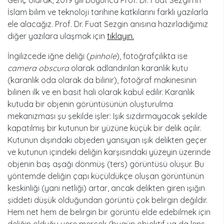
İslam bilim ve teknoloji tarihine katkılarını farklı yazılarla
ele alacağız. Prof. Dr. Fuat Sezgin anısına hazırladığımız
diğer yazılara ulaşmak için
tıklayın.
İngilizcede iğne deliği (
pinhole
), fotoğrafçılıkta ise
camera obscura
olarak adlandırılan karanlık kutu
(karanlık oda olarak da bilinir), fotoğraf makinesinin
bilinen ilk ve en basit hali olarak kabul edilir. Karanlık
kutuda bir objenin görüntüsünün oluşturulma
mekanizması şu şekilde işler: Işık sızdırmayacak şekilde
kapatılmış bir kutunun bir yüzüne küçük bir delik açılır.
Kutunun dışındaki objeden yansıyan ışık delikten geçer
ve kutunun içindeki deliğin karşısındaki yüzeyin üzerinde
objenin baş aşağı dönmüş (ters) görüntüsü oluşur. Bu
yöntemde deliğin çapı küçüldükçe oluşan görüntünün
keskinliği (yani netliği) artar, ancak delikten giren ışığın
şiddeti düşük olduğundan görüntü çok belirgin değildir.
Hem net hem de belirgin bir görüntü elde edebilmek için
deliğin olduğu yere mercek (bugün objektif ya da lens