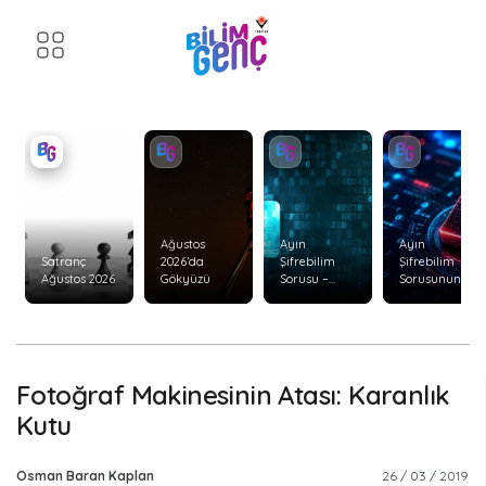
Ağustos
Ayın
Ayın
Satranç
2026’da
Şifrebilim
Şifrebilim
Ağustos 2026
Gökyüzü
Sorusu –
Sorusunun
Ağustos 2026
Cevabı –
Temmuz
2026
Fotoğraf Makinesinin Atası: Karanlık
Kutu
Osman Baran Kaplan
26 / 03 / 2019