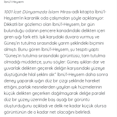
İbnü’l-Heysem
1001 İcat: Dünyamızda İslam Mirası
adlı kitapta İbnü’l-
Heysem’in karanlık oda çalışmaları şöyle açıklanıyor:
Dikkatli bir gözlemci olan İbnü’l-Heysem, bir gün
bulunduğu odanın pencere kanadındaki delikten içeri
giren ışığı fark etti. Işık karşıdaki duvara vurmuş ve
Güneş’in tutulma sırasındaki yarım şeklindeki biçimini
almıştı. Bunu gören İbnü’l-Heysem, şu tespiti yaptı:
“Güneş’in tutulma sırasındaki görüntüsü, tam tutulma
olmadığı müddetçe, şunu söyler: Güneş ışıkları dar ve
yuvarlak delikten geçerek deliğin karşısındaki yüzeye
düştüğünde hilal şeklini alır.” İbnü’l-Heysem daha sonra
deney yaparak ışığın düz bir çizgi şeklinde hareket
ettiğini, parlak nesnelerden yayılan ışık hüzmelerinin
küçük delikten geçerken dağılmayarak deliğe paralel
düz bir yüzey üzerinde baş aşağı bir görüntü
oluşturduğunu açıkladı ve delik ne kadar küçük olursa
görüntünün de o kadar net olacağını belirledi.