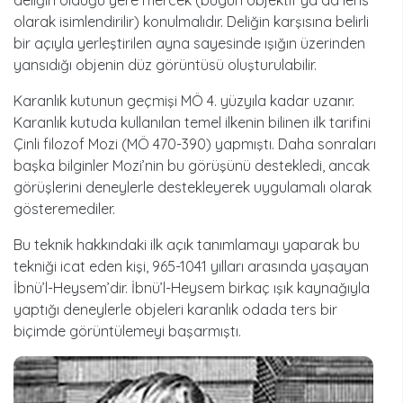
olarak isimlendirilir) konulmalıdır. Deliğin karşısına belirli
bir açıyla yerleştirilen ayna sayesinde ışığın üzerinden
yansıdığı objenin düz görüntüsü oluşturulabilir.
Karanlık kutunun geçmişi MÖ 4. yüzyıla kadar uzanır.
Karanlık kutuda kullanılan temel ilkenin bilinen ilk tarifini
Çinli filozof Mozi (MÖ 470-390) yapmıştı. Daha sonraları
başka bilginler Mozi’nin bu görüşünü destekledi, ancak
görüşlerini deneylerle destekleyerek uygulamalı olarak
gösteremediler.
Bu teknik hakkındaki ilk açık tanımlamayı yaparak bu
tekniği icat eden kişi, 965-1041 yılları arasında yaşayan
İbnü’l-Heysem’dir. İbnü’l-Heysem birkaç ışık kaynağıyla
yaptığı deneylerle objeleri karanlık odada ters bir
biçimde görüntülemeyi başarmıştı.