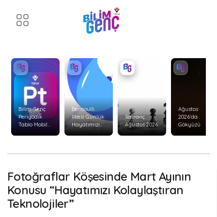
Bilim Genç
Bernoulli
Ağustos
Periyodik
İlkesi Günlük
Satranç
2026’da
Tablo Mobil
Hayatımızı
Ağustos 2026
Gökyüzü
Uygulaması
Nasıl Etkiler?
Yenilendi!
Fotoğraflar Köşesinde Mart Ayının
Konusu “Hayatımızı Kolaylaştıran
Teknolojiler”