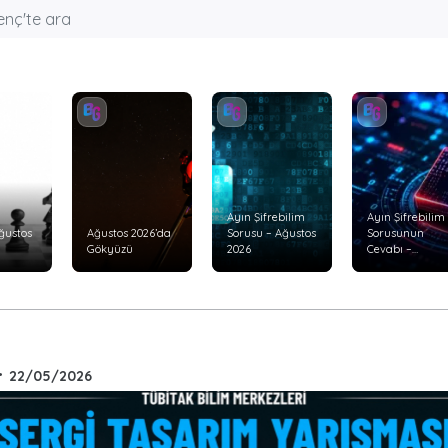
Ayın Şifrebilim
Ayın Şifrebilim
ğustos
Ağustos 2026’da
Sorusu – Ağustos
Sorusunun
Gökyüzü
2026
Cevabı –
Temmuz 2026
•
22/05/2026