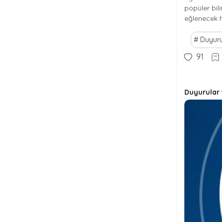
popüler bil
eğlenecek h
Duyuru
91
Duyurular