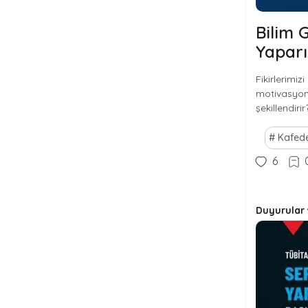
Bilim 
Yaparı
Fikirlerimi
motivasyon n
şekillendirir
Kafede
6
Duyurular