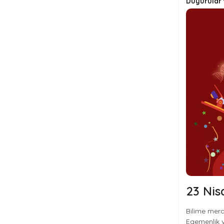
Duyurular
23 Nis
Bilime mera
Egemenlik ve