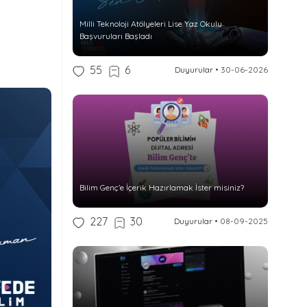
Milli Teknoloji Atölyeleri Lise Yaz Okulu
Başvuruları Başladı
55
6
Duyurular
•
30-06-2026
Bilim Genç’e İçerik Hazırlamak İster misiniz?
227
30
Duyurular
•
08-09-2025