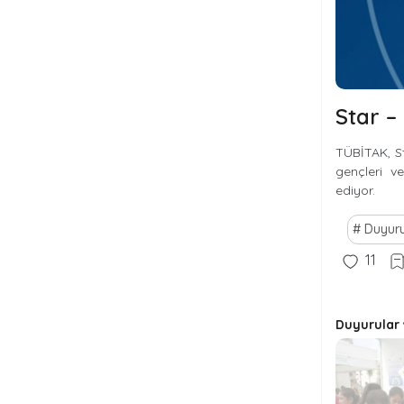
Star –
TÜBİTAK, St
gençleri v
ediyor.
Duyuru
11
Duyurular