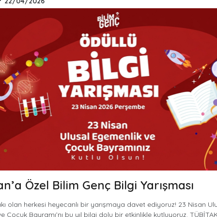
•
22/04/2026
an’a Özel Bilim Genç Bilgi Yarışması
kı olan herkesi heyecanlı bir yarışmaya davet ediyoruz! 23 Nisan Ul
 Çocuk Bayramı’nı bu yıl bilgi dolu bir etkinlikle kutluyoruz. TÜBİTAK’ı