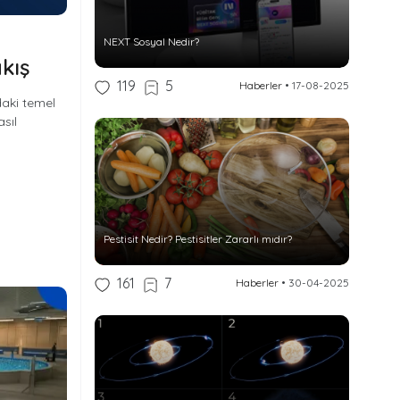
e
NEXT Sosyal Nedir?
kış
119
5
Haberler
•
17-08-2025
daki temel
asıl
Pestisit Nedir? Pestisitler Zararlı mıdır?
161
7
Haberler
•
30-04-2025