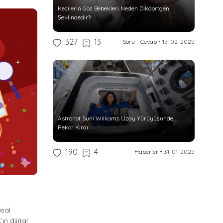
Keçilerin Göz Bebekleri Neden Dikdörtgen
Şeklindedir?
327
13
Soru - Cevap
•
15-02-2025
Astronot Suni Williams Uzay Yürüyüşünde
Rekor Kırdı
190
4
Haberler
•
31-01-2025
usal
n dijital