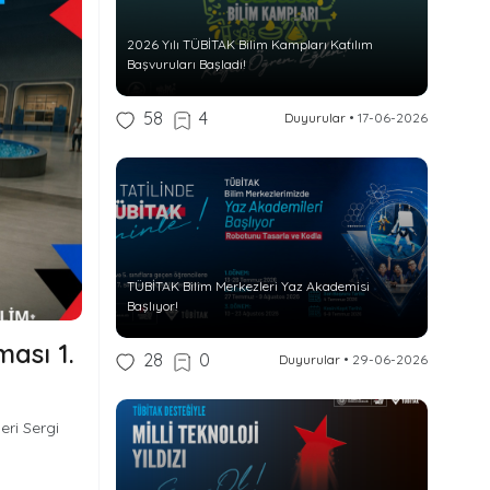
2026 Yılı TÜBİTAK Bilim Kampları Katılım
Başvuruları Başladı!
58
4
Duyurular
•
17-06-2026
TÜBİTAK Bilim Merkezleri Yaz Akademisi
Başlıyor!
ası 1.
28
0
Duyurular
•
29-06-2026
eri Sergi