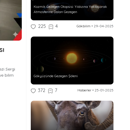
Kozmik Gezegen Otopsisi: Yıldızına Yaklaşarak
Atmosferine Dalan Gezegen
225
4
Gökbilim
•
29-04-2025
sı
zi Sergi
ve bilim
Gökyüzünde Gezegen Şöleni
372
7
Haberler
•
25-01-2025