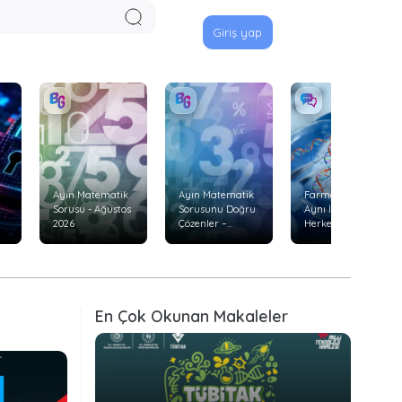
Giriş yap
Ayın Matematik
Ayın Matematik
Farmakogenetik:
Sorusu - Ağustos
Sorusunu Doğru
Aynı İlaç Neden
2026
Çözenler –
Herkeste Aynı
Temmuz 2026
Etkiyi
Göstermiyor?
En Çok Okunan Makaleler