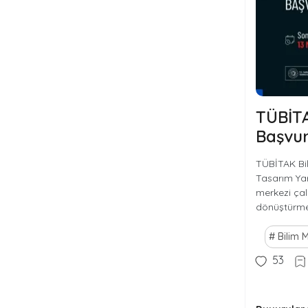
TÜBİTA
Başvur
TÜBİTAK Bil
Tasarım Yar
merkezi çalı
dönüştürme
Bilim 
53