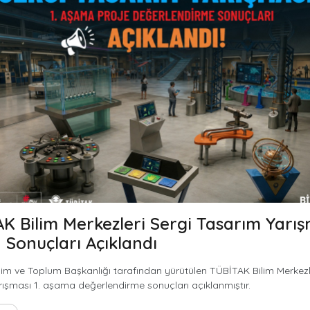
K Bilim Merkezleri Sergi Tasarım Yarışm
Sonuçları Açıklandı
im ve Toplum Başkanlığı tarafından yürütülen TÜBİTAK Bilim Merkezl
ışması 1. aşama değerlendirme sonuçları açıklanmıştır.