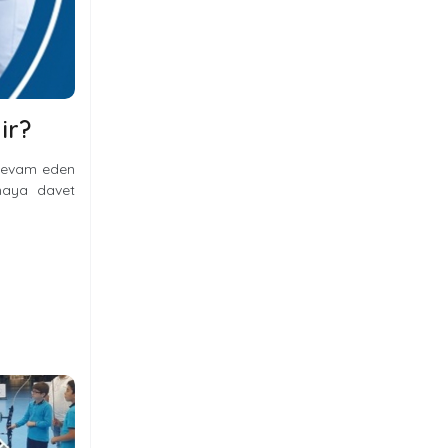
ir?
e devam eden
lmaya davet