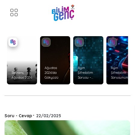
Ağustos
Ayın
Ayın
Satranç
2026’da
Şifrebilim
Şifrebilim
Ağustos 2026
Gökyüzü
Sorusu –
Sorusunun
Ağustos 2026
Cevabı –
Temmuz
2026
Soru - Cevap
•
22/02/2025