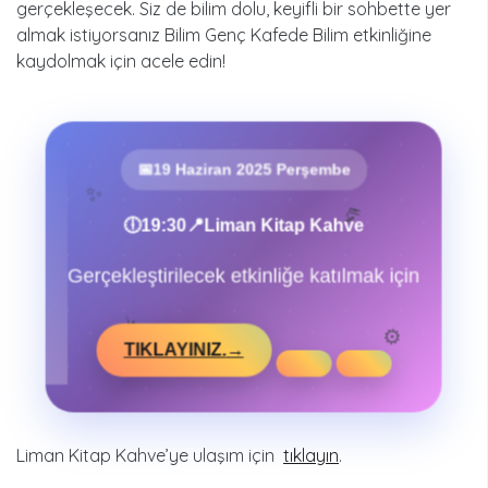
gerçekleşecek. Siz de bilim dolu, keyifli bir sohbette yer
almak istiyorsanız Bilim Genç Kafede Bilim etkinliğine
kaydolmak için acele edin!
📅
19 Haziran 2025 Perşembe
✨
🔬
🕕
📍
19:30
Liman Kitap Kahve
Gerçekleştirilecek etkinliğe katılmak için
⚡
⚙️
TIKLAYINIZ.
→
Liman Kitap Kahve’ye ulaşım için
tıklayın
.