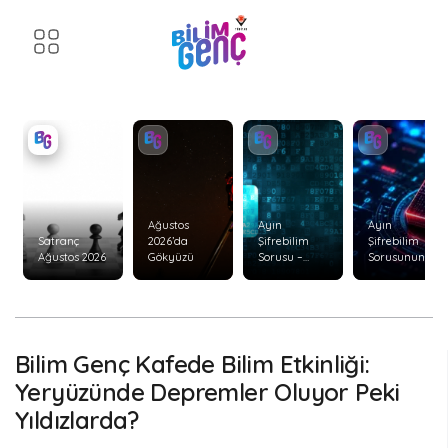
Ağustos
Ayın
Ayın
Satranç
2026’da
Şifrebilim
Şifrebilim
Ağustos 2026
Gökyüzü
Sorusu –
Sorusunun
Ağustos 2026
Cevabı –
Temmuz
2026
Bilim Genç Kafede Bilim Etkinliği:
Yeryüzünde Depremler Oluyor Peki
Yıldızlarda?