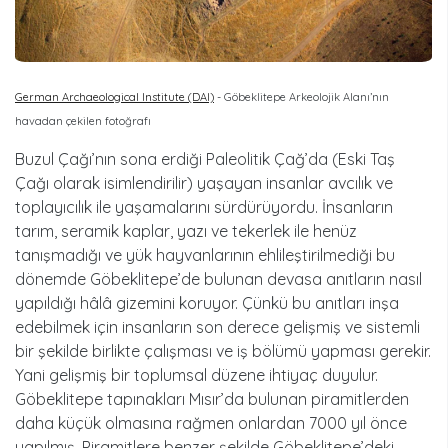
German Archaeological Institute (DAI)
- Göbeklitepe Arkeolojik Alanı’nın
havadan çekilen fotoğrafı
Buzul Çağı’nın sona erdiği Paleolitik Çağ’da (Eski Taş
Çağı olarak isimlendirilir) yaşayan insanlar avcılık ve
toplayıcılık ile yaşamalarını sürdürüyordu. İnsanların
tarım, seramik kaplar, yazı ve tekerlek ile henüz
tanışmadığı ve yük hayvanlarının ehlileştirilmediği bu
dönemde Göbeklitepe’de bulunan devasa anıtların nasıl
yapıldığı hâlâ gizemini koruyor. Çünkü bu anıtları inşa
edebilmek için insanların son derece gelişmiş ve sistemli
bir şekilde birlikte çalışması ve iş bölümü yapması gerekir.
Yani gelişmiş bir toplumsal düzene ihtiyaç duyulur.
Göbeklitepe tapınakları Mısır’da bulunan piramitlerden
daha küçük olmasına rağmen onlardan 7000 yıl önce
yapılmış. Piramitlere benzer şekilde Göbeklitepe’deki