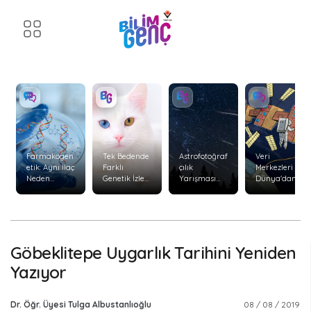
Farmakogen
Tek Bedende
Astrofotoğraf
Veri
etik: Aynı İlaç
Farklı
çılık
Merkezleri
Neden
Genetik İzler:
Yarışması
Dünya'dan
Herkeste
Kimerizm
Başvuruları
Uzaya
Aynı Etkiyi
Başladı
Taşınabilir
Göstermiyor
mi?
?
Göbeklitepe Uygarlık Tarihini Yeniden
Yazıyor
Dr. Öğr. Üyesi Tulga Albustanlıoğlu
08 / 08 / 2019