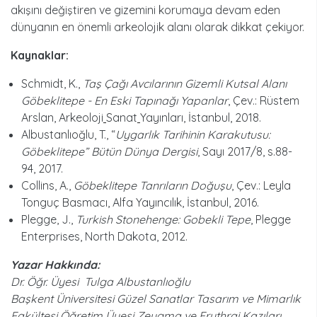
akışını değiştiren ve gizemini korumaya devam eden
dünyanın en önemli arkeolojik alanı olarak dikkat çekiyor.
Kaynaklar:
Schmidt, K.,
Taş Çağı Avcılarının Gizemli Kutsal Alanı
Göbeklitepe - En Eski Tapınağı Yapanlar
, Çev.: Rüstem
Arslan, Arkeoloji
Sanat
Yayınları, İstanbul, 2018.
Albustanlıoğlu, T., “
Uygarlık Tarihinin Karakutusu:
Göbeklitepe” Bütün Dünya Dergisi
, Sayı 2017/8, s.88-
94, 2017.
Collins, A.,
Göbeklitepe Tanrıların Doğuşu
, Çev.: Leyla
Tonguç Basmacı, Alfa Yayıncılık, İstanbul, 2016.
Plegge, J.,
Turkish Stonehenge: Gobekli Tepe
, Plegge
Enterprises, North Dakota, 2012.
Yazar Hakkında:
Dr. Öğr. Üyesi Tulga Albustanlıoğlu
Başkent Üniversitesi Güzel Sanatlar Tasarım ve Mimarlık
Fakültesi Öğretim Üyesi Zeugma ve Erythrai Kazıları