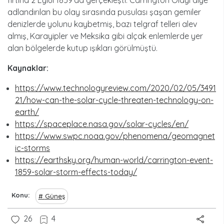
fırtına 2 Eylül 1859’da gerçekleşti. Carrington Olayı diye
adlandırılan bu olay sırasında pusulası şaşan gemiler
denizlerde yolunu kaybetmiş, bazı telgraf telleri alev
almış, Karayipler ve Meksika gibi alçak enlemlerde yer
alan bölgelerde kutup ışıkları görülmüştü.
Kaynaklar:
https://www.technologyreview.com/2020/02/05/3491
21/how-can-the-solar-cycle-threaten-technology-on-
earth/
https://spaceplace.nasa.gov/solar-cycles/en/
https://www.swpc.noaa.gov/phenomena/geomagnet
ic-storms
https://earthsky.org/human-world/carrington-event-
1859-solar-storm-effects-today/
Konu
Güneş
26
4