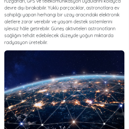
rüzgârları, GPS ve telekomünikasyon uydularını kolayca
devre dışı bırakabilir. Yüklü parçacıklar, astronotlara ev
sahipliği yapan herhangi bir uzay aracındaki elektronik
aletlere zarar verebilir ve yaşam destek sistemlerini
işlevsiz hâle getirebilir. Güneş aktiviteleri astronotların
sağlığını tehdit edebilecek düzeyde yoğun miktarda
radyasyon üretebilir.