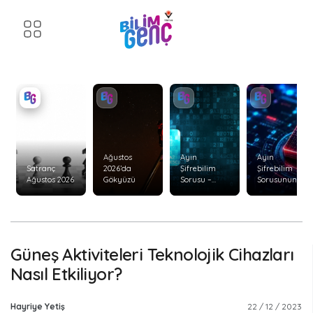
Ağustos
Ayın
Ayın
Satranç
2026’da
Şifrebilim
Şifrebilim
Ağustos 2026
Gökyüzü
Sorusu –
Sorusunun
Ağustos 2026
Cevabı –
Temmuz
2026
Güneş Aktiviteleri Teknolojik Cihazları
Nasıl Etkiliyor?
Hayriye Yetiş
22 / 12 / 2023