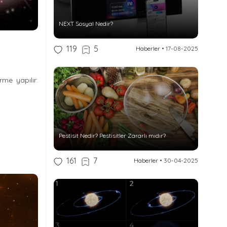
NEXT Sosyal Nedir?
119
5
Haberler
•
17-08-2025
rme yapılır:
Pestisit Nedir? Pestisitler Zararlı mıdır?
161
7
Haberler
•
30-04-2025