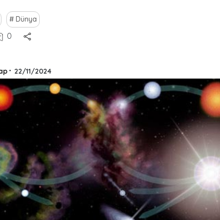
Dünya
0
ap
•
22/11/2024