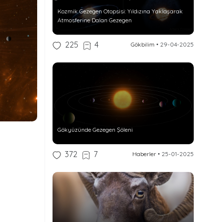
Kozmik Gezegen Otopsisi: Yıldızına Yaklaşarak
Atmosferine Dalan Gezegen
225
4
Gökbilim
•
29-04-2025
Gökyüzünde Gezegen Şöleni
372
7
Haberler
•
25-01-2025