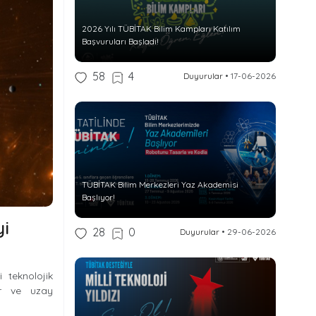
2026 Yılı TÜBİTAK Bilim Kampları Katılım
Başvuruları Başladı!
58
4
Duyurular
•
17-06-2026
TÜBİTAK Bilim Merkezleri Yaz Akademisi
Başlıyor!
yi
28
0
Duyurular
•
29-06-2026
i teknolojik
lir ve uzay