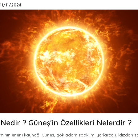
11/11/2024
Nedir ? Güneş'in Özellikleri Nelerdir ?
minin enerji kaynağı Güneş, gök adamızdaki milyarlarca yıldızdan sa