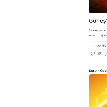
Güneş’
Güneş’in iç
enerji taşı
Güneş
52
Soru - Cev