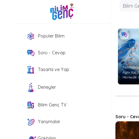
Popüler Bilim
Soru - Cevap
Farmakog
Tasarla ve Yap
Aynı İlaç
Herkeste 
Etkiyi
Deneyler
Göstermi
Bilim Genç TV
Soru - Cev
Yarışmalar
Gökbilim