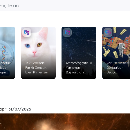
enetik:
Tek Bedende
Astrofotoğrafçılık
Veri Merkezleri
 Neden
Farklı Genetik
Yarışması
Dünya'dan
Aynı
İzler: Kimerizm
Başvuruları
Uzaya
Başladı
Taşınabilir mi?
yor?
ap
•
31/07/2025