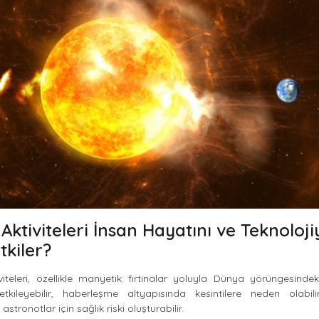
Aktiviteleri İnsan Hayatını ve Teknoloji
tkiler?
iteleri, özellikle manyetik fırtınalar yoluyla Dünya yörüngesindek
 etkileyebilir, haberleşme altyapısında kesintilere neden olabi
astronotlar için sağlık riski oluşturabilir.