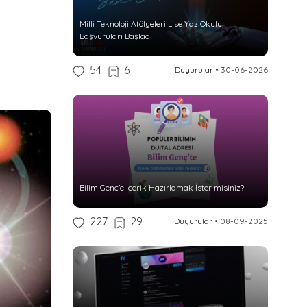
Milli Teknoloji Atölyeleri Lise Yaz Okulu
Başvuruları Başladı
54
6
Duyurular
•
30-06-2026
Bilim Genç’e İçerik Hazırlamak İster misiniz?
227
29
Duyurular
•
08-09-2025