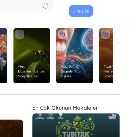
Giriş yap
Ateş
Ağız Sağlığı
Titan’ı Uçarak
Böceklerinde Işık
Beyinle Nasıl
Keşfedecek
Sinyalleri ve
İlişkili?
Görev: Dragonfly
Avlanma
Davranışları
En Çok Okunan Makaleler