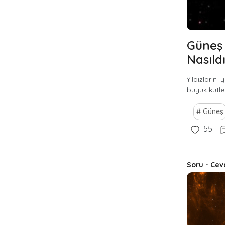
Güneş 
Nasıld
Yıldızların
büyük kütleli
Güneş
55
Soru - Cev