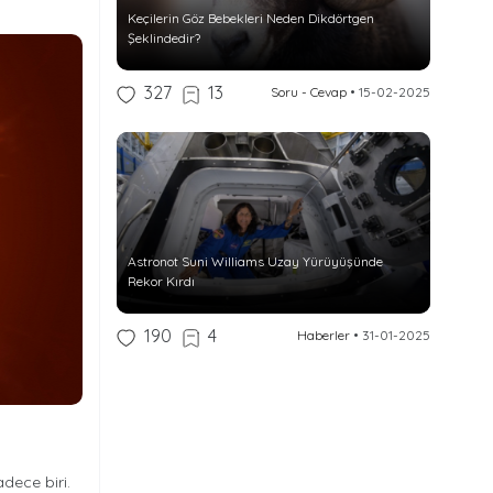
Keçilerin Göz Bebekleri Neden Dikdörtgen
Şeklindedir?
327
13
Soru - Cevap
•
15-02-2025
Astronot Suni Williams Uzay Yürüyüşünde
Rekor Kırdı
190
4
Haberler
•
31-01-2025
dece biri.