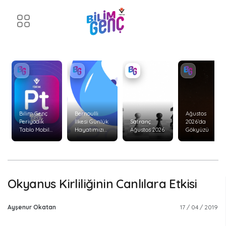
Bilim Genç
Bernoulli
Ağustos
Periyodik
İlkesi Günlük
Satranç
2026’da
Tablo Mobil
Hayatımızı
Ağustos 2026
Gökyüzü
Uygulaması
Nasıl Etkiler?
Yenilendi!
Okyanus Kirliliğinin Canlılara Etkisi
Ayşenur Okatan
17 / 04 / 2019