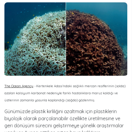
The Ocean Agency
-
Kertenkele Adası’ndaki sağlıklı mercan resiflerinin (solda)
azalan kalsiyum karbonat nedeniyle farklı hastalıklara maruz kaldığı ve
üstlerinin zamanla yosunla kaplandığı (sağda) gözlenmiş.
Günümüzde plastik kirliliğini azaltmak için plastiklerin
biyolojik olarak parçalanabilir özellikte üretilmesine ve
geri dönüşüm sürecini geliştirmeye yönelik araştırmalar