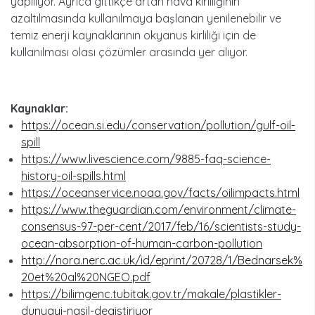
yapılıyor. Ayrıca gittikçe artan hava kirliliğinin
azaltılmasında kullanılmaya başlanan yenilenebilir ve
temiz enerji kaynaklarının okyanus kirliliği için de
kullanılması olası çözümler arasında yer alıyor.
Kaynaklar:
https://ocean.si.edu/conservation/pollution/gulf-oil-
spill
https://www.livescience.com/9885-faq-science-
history-oil-spills.html
https://oceanservice.noaa.gov/facts/oilimpacts.html
https://www.theguardian.com/environment/climate-
consensus-97-per-cent/2017/feb/16/scientists-study-
ocean-absorption-of-human-carbon-pollution
http://nora.nerc.ac.uk/id/eprint/20728/1/Bednarsek%
20et%20al%20NGEO.pdf
https://bilimgenc.tubitak.gov.tr/makale/plastikler-
dunyayi-nasil-degistiriyor