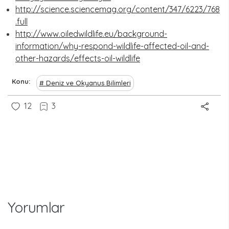
http://science.sciencemag.org/content/347/6223/768
.full
http://www.oiledwildlife.eu/background-
information/why-respond-wildlife-affected-oil-and-
other-hazards/effects-oil-wildlife
Konu
Deniz ve Okyanus Bilimleri
12
3
yorumlar