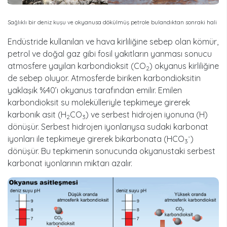
Sağlıklı bir deniz kuşu ve okyanusa dökülmüş petrole bulandıktan sonraki hali
Endüstride kullanılan ve hava kirliliğine sebep olan kömür,
petrol ve doğal gaz gibi fosil yakıtların yanması sonucu
atmosfere yayılan karbondioksit (CO
) okyanus kirliliğine
2
de sebep oluyor. Atmosferde biriken karbondioksitin
yaklaşık %40’ı okyanus tarafından emilir. Emilen
karbondioksit su molekülleriyle tepkimeye girerek
karbonik asit (H
CO
) ve serbest hidrojen iyonuna (H)
2
3
dönüşür. Serbest hidrojen iyonlarıysa sudaki karbonat
-
iyonları ile tepkimeye girerek bikarbonata (HCO
)
3
dönüşür. Bu tepkimenin sonucunda okyanustaki serbest
karbonat iyonlarının miktarı azalır.