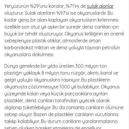
Yeryüzünün %29’unu karalar, %71’ini de
sulak alanlar
oluşturur. Sulak alanların %97’si ise okyanuslardır. Bu
kadar geniş bir alanı kaplayan okyanusların kirlenmesi
özellikle son otuz yılı aşkın bir süredir deniz canlıları için
büyük bir tehdit oluşturuyor. Okyanus kirliliğinin en önemli
sebepleriyse plastik atıklar, atmosferde artan
karbondioksit miktarı ve deniz yoluyla taşınan petrolün
okyanuslara dökülmesi.
Dünya genelinde bir yılda üretilen 300 milyon ton
plastiğin yaklaşık 8 milyon tonu rüzgâr, akıntı, kanal ve
gelgit yoluyla okyanuslara taşınıyor. Bu plastiklerin
okyanusta çözünmesiyse 1000 yılı bulabiliyor. Okyanus
yüzeyinde kalan veya küçük parçacıklara ayrılan
plastikler, deniz canlıları tarafından yiyecek olarak
algılanıp tüketilebiliyor. Bu da zamanla canlıların ölümüne
sebep oluyor. Bazen de plastikler canlıların vücutlarına
takılıp kalabiliyor. Bu durum canlıların yaralanmalarına
sebep olurken hareket etmelerini de engelliyor.