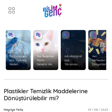
Farmakogen
Tek Bedende
Astrofotoğraf
Veri
etik: Aynı İlaç
Farklı
çılık
Merkezleri
Neden
Genetik İzler:
Yarışması
Dünya'dan
Herkeste
Kimerizm
Başvuruları
Uzaya
Aynı Etkiyi
Başladı
Taşınabilir
Göstermiyor
mi?
?
Plastikler Temizlik Maddelerine
Dönüştürülebilir mi?
Hayriye Yetiş
19 / 08 / 2023