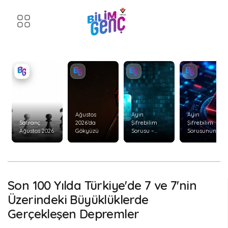
Ağustos
Ayın
Ayın
Satranç
2026’da
Şifrebilim
Şifrebilim
Ağustos 2026
Gökyüzü
Sorusu –
Sorusunun
Ağustos 2026
Cevabı –
Temmuz
2026
Son 100 Yılda Türkiye'de 7 ve 7'nin
Üzerindeki Büyüklüklerde
Gerçekleşen Depremler