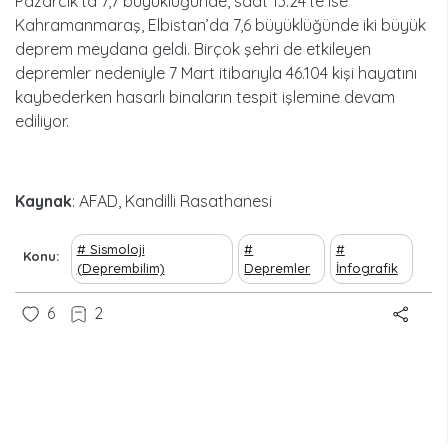
Pazarcık’ta 7,7 büyüklüğünde, saat 13.24’te ise
Kahramanmaraş, Elbistan’da 7,6 büyüklüğünde iki büyük
deprem meydana geldi. Birçok şehri de etkileyen
depremler nedeniyle 7 Mart itibarıyla 46.104 kişi hayatını
kaybederken hasarlı binaların tespit işlemine devam
ediliyor.
Kaynak
: AFAD, Kandilli Rasathanesi
Sismoloji
Konu
(Deprembilim)
Depremler
İnfografik
6
2