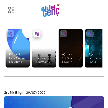
Bernoulli
Ağustos
Ayın
İlkesi Günlük
Satranç
2026’da
Şifrebilim
Hayatımızı
Ağustos 2026
Gökyüzü
Sorusu –
Nasıl Etkiler?
Ağustos 2026
Grafik Bilgi
•
29/07/2022