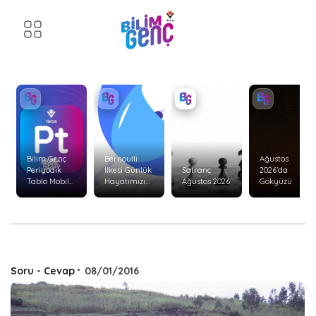
Bilim Genç
Bernoulli
Ağustos
Periyodik
İlkesi Günlük
Satranç
2026’da
Tablo Mobil
Hayatımızı
Ağustos 2026
Gökyüzü
Uygulaması
Nasıl Etkiler?
Yenilendi!
Soru - Cevap
•
08/01/2016