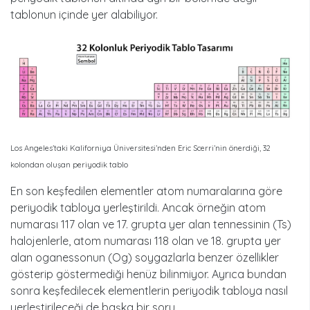
tablonun içinde yer alabiliyor.
Los Angeles’taki Kaliforniya Üniversitesi’nden Eric Scerri’nin önerdiği, 32
kolondan oluşan periyodik tablo
En son keşfedilen elementler atom numaralarına göre
periyodik tabloya yerleştirildi. Ancak örneğin atom
numarası 117 olan ve 17. grupta yer alan tennessinin (Ts)
halojenlerle, atom numarası 118 olan ve 18. grupta yer
alan oganessonun (Og) soygazlarla benzer özellikler
gösterip göstermediği henüz bilinmiyor. Ayrıca bundan
sonra keşfedilecek elementlerin periyodik tabloya nasıl
yerleştirileceği de başka bir soru.