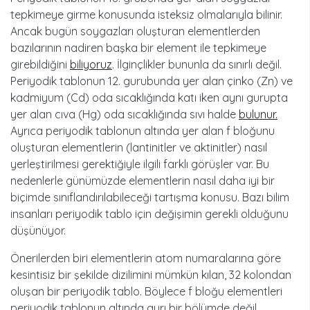
tepkimeye girme konusunda isteksiz olmalarıyla bilinir.
Ancak bugün soygazları oluşturan elementlerden
bazılarının nadiren başka bir element ile tepkimeye
girebildiğini
biliyoruz
. İlginçlikler bununla da sınırlı değil.
Periyodik tablonun 12. gurubunda yer alan çinko (Zn) ve
kadmiyum (Cd) oda sıcaklığında katı iken aynı gurupta
yer alan cıva (Hg) oda sıcaklığında sıvı halde
bulunur.
Ayrıca periyodik tablonun altında yer alan f bloğunu
oluşturan elementlerin (lantinitler ve aktinitler) nasıl
yerleştirilmesi gerektiğiyle ilgili farklı görüşler var. Bu
nedenlerle günümüzde elementlerin nasıl daha iyi bir
biçimde sınıflandırılabileceği tartışma konusu. Bazı bilim
insanları periyodik tablo için değişimin gerekli olduğunu
düşünüyor.
Önerilerden biri elementlerin atom numaralarına göre
kesintisiz bir şekilde dizilimini mümkün kılan, 32 kolondan
oluşan bir periyodik tablo. Böylece f bloğu elementleri
periyodik tablonun altında ayrı bir bölümde değil