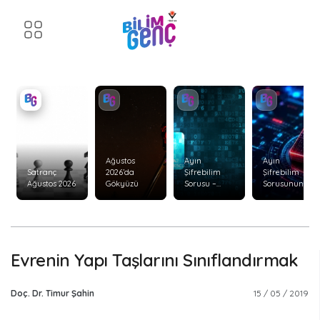
Ağustos
Ayın
Ayın
Satranç
2026’da
Şifrebilim
Şifrebilim
Ağustos 2026
Gökyüzü
Sorusu –
Sorusunun
Ağustos 2026
Cevabı –
Temmuz
2026
Evrenin Yapı Taşlarını Sınıflandırmak
Doç. Dr. Timur Şahin
15 / 05 / 2019