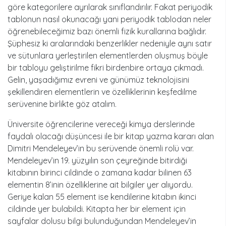
göre kategorilere ayrılarak sınıflandırılır. Fakat periyodik
tablonun nasıl okunacağı yani periyodik tablodan neler
öğrenebileceğimiz bazı önemli fizik kurallarına bağlıdır.
Şüphesiz ki aralarındaki benzerlikler nedeniyle aynı satır
ve sütunlara yerleştirilen elementlerden oluşmuş böyle
bir tabloyu geliştirilme fikri birdenbire ortaya çıkmadı.
Gelin, yaşadığımız evreni ve günümüz teknolojisini
şekillendiren elementlerin ve özelliklerinin keşfedilme
serüvenine birlikte göz atalım.
Üniversite öğrencilerine vereceği kimya derslerinde
faydalı olacağı düşüncesi ile bir kitap yazma kararı alan
Dimitri Mendeleyev’in bu serüvende önemli rolü var.
Mendeleyev’in 19. yüzyılın son çeyreğinde bitirdiği
kitabının birinci cildinde o zamana kadar bilinen 63
elementin 8’inin özelliklerine ait bilgiler yer alıyordu.
Geriye kalan 55 element ise kendilerine kitabın ikinci
cildinde yer bulabildi. Kitapta her bir element için
sayfalar dolusu bilgi bulunduğundan Mendeleyev’in