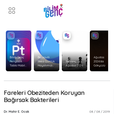
Bilim Genç
Bernoulli
Ağustos
Periyodik
İlkesi Günlük
Satranç
2026’da
Tablo Mobil
Hayatımızı
Ağustos 2026
Gökyüzü
Uygulaması
Nasıl Etkiler?
Yenilendi!
Fareleri Obeziteden Koruyan
Bağırsak Bakterileri
Dr. Mahir E. Ocak
08 / 08 / 2019