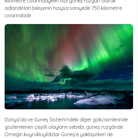
kilometre civarındayken hızlı güneş rüzgârı olarak
adlandırılan bileşenin hızıysa saniyede 750 kilometre
civarındadır.
Dünya’da ve Güneş Sistemi’ndeki diğer gökcisimlerinde
gözlemlenen çeşitli olayların sebebi, güneş rüzgârıdır.
Örneğin kuyrukluyıldızlar Güneş’e yaklaşırken de