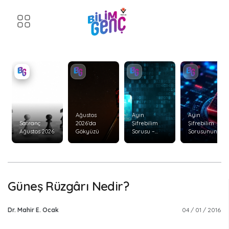
Ağustos
Ayın
Ayın
Satranç
2026’da
Şifrebilim
Şifrebilim
Ağustos 2026
Gökyüzü
Sorusu –
Sorusunun
Ağustos 2026
Cevabı –
Temmuz
2026
Güneş Rüzgârı Nedir?
Dr. Mahir E. Ocak
04 / 01 / 2016