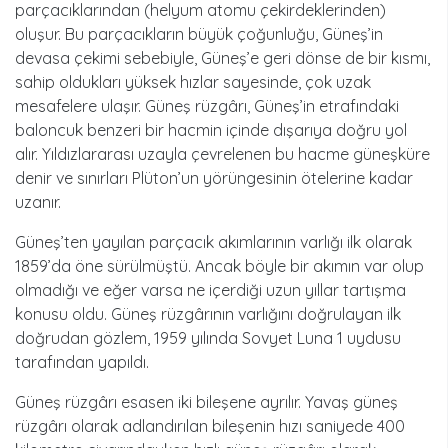
parçacıklarından (helyum atomu çekirdeklerinden)
oluşur. Bu parçacıkların büyük çoğunluğu, Güneş’in
devasa çekimi sebebiyle, Güneş’e geri dönse de bir kısmı,
sahip oldukları yüksek hızlar sayesinde, çok uzak
mesafelere ulaşır. Güneş rüzgârı, Güneş’in etrafındaki
baloncuk benzeri bir hacmin içinde dışarıya doğru yol
alır. Yıldızlararası uzayla çevrelenen bu hacme güneşküre
denir ve sınırları Plüton’un yörüngesinin ötelerine kadar
uzanır.
Güneş’ten yayılan parçacık akımlarının varlığı ilk olarak
1859’da öne sürülmüştü. Ancak böyle bir akımın var olup
olmadığı ve eğer varsa ne içerdiği uzun yıllar tartışma
konusu oldu. Güneş rüzgârının varlığını doğrulayan ilk
doğrudan gözlem, 1959 yılında Sovyet Luna 1 uydusu
tarafından yapıldı.
Güneş rüzgârı esasen iki bileşene ayrılır. Yavaş güneş
rüzgârı olarak adlandırılan bileşenin hızı saniyede 400