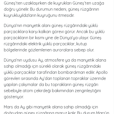
Güneş’ten uzaklaşırken de kuyrukları Güneş’ten uzağa
doğru yönelir. Bu durumun nedeni, güneş rüzgârının
kuyrukluyıldızların kuyruğunu itmesidir.
Dünya’nın manyetik alanı güneş rüzgârındaki yüklü
parçacıklara karşı kalkan görevi görür. Ancak bu yüklü
parçacıkların bir kısmı yine de Dünya’ya ulaşır. Güneş
rüzgârındaki elektrik yüklü parçacıklar, kutup
bölgelerinde gözlemlenen auroralara sebep olur.
Dünya’nın uydusu Ay, atmosfere ya da manyetik alana
sahip olmadığı için sürekli olarak güneş rüzgârındaki
yüklü parçacıklar tarafından bombardıman edilir. Apollo
görevleri sırasında Ay’dan toplanan topraklar üzerinde
yapılan çalışmalar da bu toprakların güneş rüzgârı
sebebiyle atom çekirdeği bakımından zenginleştiğini
gösteriyor.
Mars da Ay gibi manyetik alana sahip olmadığı için
doğrudan güneş rüzgârına maruz kalır. Bu durum Mars’ın