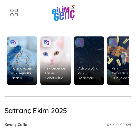
Farmakogen
Tek Bedende
Astrofotoğraf
Veri
etik: Aynı İlaç
Farklı
çılık
Merkezleri
Neden
Genetik İzler:
Yarışması
Dünya'dan
Herkeste
Kimerizm
Başvuruları
Uzaya
Aynı Etkiyi
Başladı
Taşınabilir
Göstermiyor
mi?
?
Satranç Ekim 2025
Kıvanç Çefle
08 / 10 / 2025