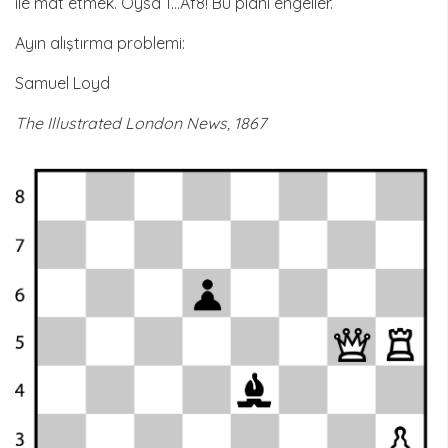
ile mat etmek. Oysa 1…Af8! Bu planı engeller.
Ayın alıştırma problemi:
Samuel Loyd
The Illustrated London News, 1867