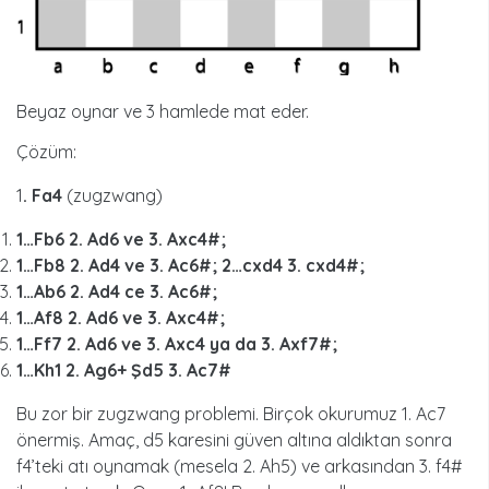
Beyaz oynar ve 3 hamlede mat eder.
Çözüm:
1
. Fa4
(zugzwang)
1…Fb6 2. Ad6 ve 3. Axc4#;
1…Fb8 2. Ad4 ve 3. Ac6#; 2…cxd4 3. cxd4#;
1…Ab6 2. Ad4 ce 3. Ac6#;
1…Af8 2. Ad6 ve 3. Axc4#;
1…Ff7 2. Ad6 ve 3. Axc4 ya da 3. Axf7#;
1…Kh1 2. Ag6+ Şd5 3. Ac7#
Bu zor bir zugzwang problemi. Birçok okurumuz 1. Ac7
önermiş. Amaç, d5 karesini güven altına aldıktan sonra
f4’teki atı oynamak (mesela 2. Ah5) ve arkasından 3. f4#