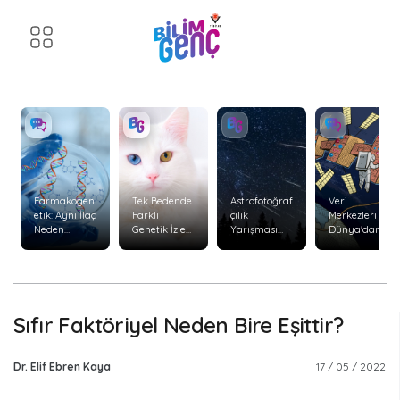
Farmakogen
Tek Bedende
Astrofotoğraf
Veri
etik: Aynı İlaç
Farklı
çılık
Merkezleri
Neden
Genetik İzler:
Yarışması
Dünya'dan
Herkeste
Kimerizm
Başvuruları
Uzaya
Aynı Etkiyi
Başladı
Taşınabilir
Göstermiyor
mi?
?
Sıfır Faktöriyel Neden Bire Eşittir?
Dr. Elif Ebren Kaya
17 / 05 / 2022