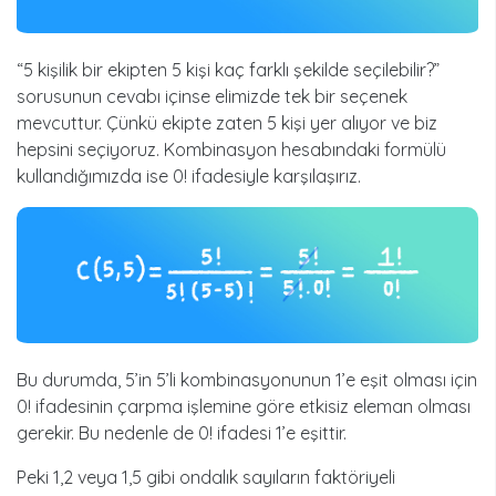
“5 kişilik bir ekipten 5 kişi kaç farklı şekilde seçilebilir?”
sorusunun cevabı içinse elimizde tek bir seçenek
mevcuttur. Çünkü ekipte zaten 5 kişi yer alıyor ve biz
hepsini seçiyoruz. Kombinasyon hesabındaki formülü
kullandığımızda ise 0! ifadesiyle karşılaşırız.
Bu durumda, 5’in 5’li kombinasyonunun 1’e eşit olması için
0! ifadesinin çarpma işlemine göre etkisiz eleman olması
gerekir. Bu nedenle de 0! ifadesi 1’e eşittir.
Peki 1,2 veya 1,5 gibi ondalık sayıların faktöriyeli