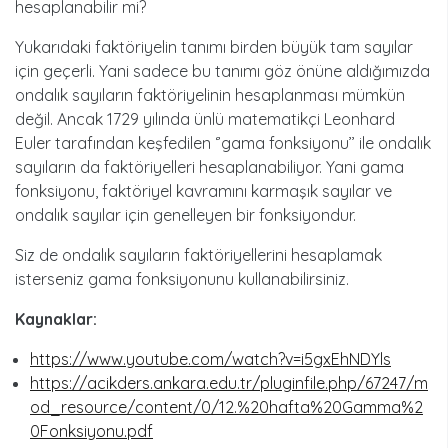
hesaplanabilir mi?
Yukarıdaki faktöriyelin tanımı birden büyük tam sayılar
için geçerli. Yani sadece bu tanımı göz önüne aldığımızda
ondalık sayıların faktöriyelinin hesaplanması mümkün
değil. Ancak 1729 yılında ünlü matematikçi Leonhard
Euler tarafından keşfedilen ‘’gama fonksiyonu’’ ile ondalık
sayıların da faktöriyelleri hesaplanabiliyor. Yani gama
fonksiyonu, faktöriyel kavramını karmaşık sayılar ve
ondalık sayılar için genelleyen bir fonksiyondur.
Siz de ondalık sayıların faktöriyellerini hesaplamak
isterseniz gama fonksiyonunu kullanabilirsiniz.
Kaynaklar:
https://www.youtube.com/watch?v=i5gxEhNDYls
https://acikders.ankara.edu.tr/pluginfile.php/67247/m
od_resource/content/0/12.%20hafta%20Gamma%2
0Fonksiyonu.pdf