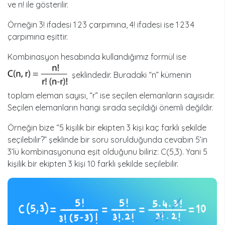
ve n! ile gösterilir.
.
.
.
.
.
Örneğin 3! ifadesi 1
2
3 çarpımına, 4! ifadesi ise 1
2
3
4
çarpımına eşittir.
Kombinasyon hesabında kullandığımız formül ise
şeklindedir. Buradaki “n” kümenin
toplam eleman sayısı, “r” ise seçilen elemanların sayısıdır.
Seçilen elemanların hangi sırada seçildiği önemli değildir.
Örneğin bize “5 kişilik bir ekipten 3 kişi kaç farklı şekilde
seçilebilir?” şeklinde bir soru sorulduğunda cevabın 5’in
3’lü kombinasyonuna eşit olduğunu biliriz: C(5,3). Yani 5
kişilik bir ekipten 3 kişi 10 farklı şekilde seçilebilir.