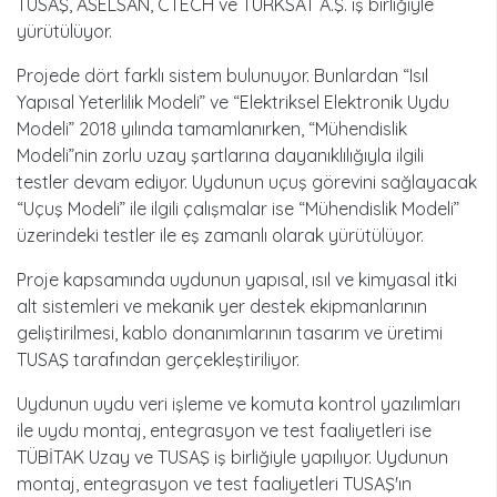
TUSAŞ, ASELSAN, CTECH ve TÜRKSAT A.Ş. iş birliğiyle
yürütülüyor.
Projede dört farklı sistem bulunuyor. Bunlardan “Isıl
Yapısal Yeterlilik Modeli” ve “Elektriksel Elektronik Uydu
Modeli” 2018 yılında tamamlanırken, “Mühendislik
Modeli”nin zorlu uzay şartlarına dayanıklılığıyla ilgili
testler devam ediyor. Uydunun uçuş görevini sağlayacak
“Uçuş Modeli” ile ilgili çalışmalar ise “Mühendislik Modeli”
üzerindeki testler ile eş zamanlı olarak yürütülüyor.
Proje kapsamında uydunun yapısal, ısıl ve kimyasal itki
alt sistemleri ve mekanik yer destek ekipmanlarının
geliştirilmesi, kablo donanımlarının tasarım ve üretimi
TUSAŞ tarafından gerçekleştiriliyor.
Uydunun uydu veri işleme ve komuta kontrol yazılımları
ile uydu montaj, entegrasyon ve test faaliyetleri ise
TÜBİTAK Uzay ve TUSAŞ iş birliğiyle yapılıyor. Uydunun
montaj, entegrasyon ve test faaliyetleri TUSAŞ'ın