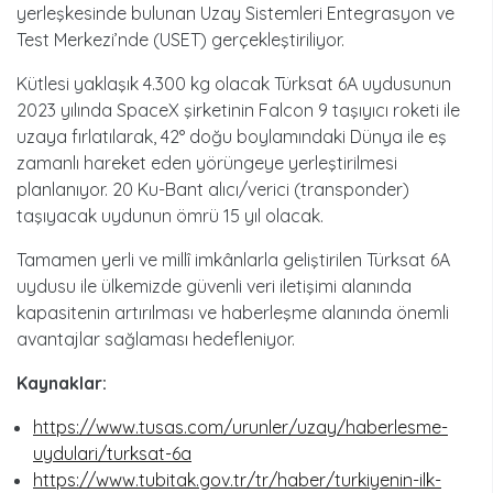
yerleşkesinde bulunan Uzay Sistemleri Entegrasyon ve
Test Merkezi’nde (USET) gerçekleştiriliyor.
Kütlesi yaklaşık 4.300 kg olacak Türksat 6A uydusunun
2023 yılında SpaceX şirketinin Falcon 9 taşıyıcı roketi ile
uzaya fırlatılarak, 42° doğu boylamındaki Dünya ile eş
zamanlı hareket eden yörüngeye yerleştirilmesi
planlanıyor. 20 Ku-Bant alıcı/verici (transponder)
taşıyacak uydunun ömrü 15 yıl olacak.
Tamamen yerli ve millî imkânlarla geliştirilen Türksat 6A
uydusu ile ülkemizde güvenli veri iletişimi alanında
kapasitenin artırılması ve haberleşme alanında önemli
avantajlar sağlaması hedefleniyor.
Kaynaklar:
https://www.tusas.com/urunler/uzay/haberlesme-
uydulari/turksat-6a
https://www.tubitak.gov.tr/tr/haber/turkiyenin-ilk-