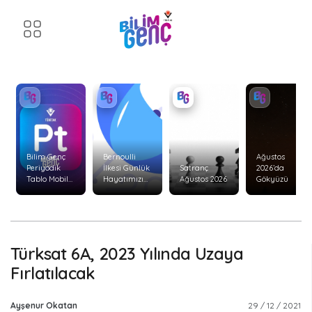
Bilim Genç
Bernoulli
Ağustos
Periyodik
İlkesi Günlük
Satranç
2026’da
Tablo Mobil
Hayatımızı
Ağustos 2026
Gökyüzü
Uygulaması
Nasıl Etkiler?
Yenilendi!
Türksat 6A, 2023 Yılında Uzaya
Fırlatılacak
Ayşenur Okatan
29 / 12 / 2021