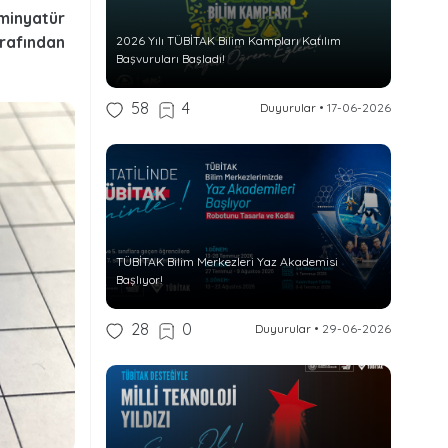
minyatür
rafından
2026 Yılı TÜBİTAK Bilim Kampları Katılım
Başvuruları Başladı!
58
4
Duyurular
•
17-06-2026
TÜBİTAK Bilim Merkezleri Yaz Akademisi
Başlıyor!
28
0
Duyurular
•
29-06-2026