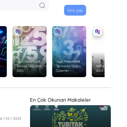
Giriş yap
Ayın Matematik
Ayın Matematik
Sorusu - Ağustos
Sorusunu Doğru
Satranç Ağustos
2026
Çözenler –
2026
Temmuz 2026
En Çok Okunan Makaleler
6 / 02 / 2023