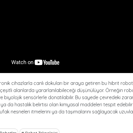
ronik cihazlarla canlı dokuları bir araya getiren bu hibrit robo
çeşitli alanlarda yararlanılabileceği düşünülüyor. Örneğin rob
e biyolojik sensörlerle donatılabilir. Bu sayede çevredeki zarar
a da hastalık belirtisi olan kimyasal maddeleri tespit edebilirle
ufak nesneleri itmelerini ya da taşımalarını sağlayacak uzuvl
.