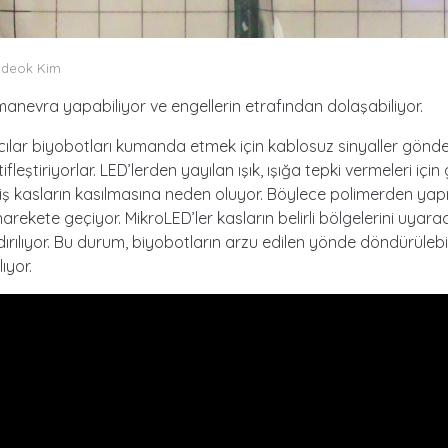
gdeok Kim
anevra yapabiliyor ve engellerin etrafından dolaşabiliyor.
ılar biyobotları kumanda etmek için kablosuz sinyaller gönd
tifleştiriyorlar. LED’lerden yayılan ışık, ışığa tepki vermeleri için 
miş kasların kasılmasına neden oluyor. Böylece polimerden yapı
arekete geçiyor. MikroLED’ler kasların belirli bölgelerini uyara
rılıyor. Bu durum, biyobotların arzu edilen yönde döndürüleb
ıyor.