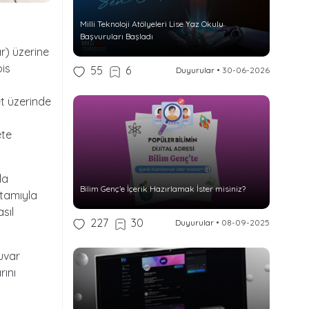
Milli Teknoloji Atölyeleri Lise Yaz Okulu
Başvuruları Başladı
r) üzerine
ois
55
6
Duyurular
•
30-06-2026
et üzerinde
ete
da
Bilim Genç’e İçerik Hazırlamak İster misiniz?
rtamıyla
asıl
227
30
Duyurular
•
08-09-2025
uvar
rını