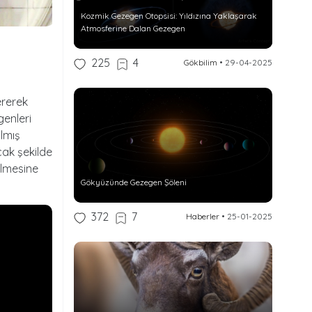
Kozmik Gezegen Otopsisi: Yıldızına Yaklaşarak
Atmosferine Dalan Gezegen
225
4
Gökbilim
•
29-04-2025
ererek
genleri
lmış
cak şekilde
ilmesine
Gökyüzünde Gezegen Şöleni
372
7
Haberler
•
25-01-2025