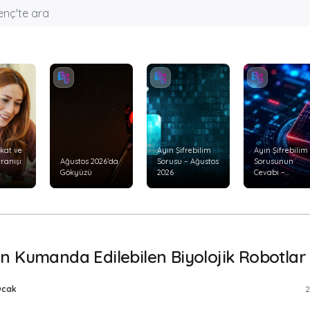
kkat ve
Ayın Şifrebilim
Ayın Şifrebilim
anışı:
Ağustos 2026’da
Sorusu – Ağustos
Sorusunun
Gökyüzü
2026
Cevabı –
 Besin
Temmuz 2026
i Nasıl
n Kumanda Edilebilen Biyolojik Robotlar
 Ocak
2