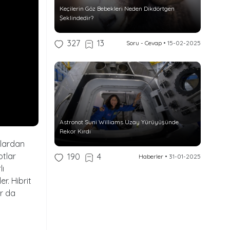
Keçilerin Göz Bebekleri Neden Dikdörtgen
Şeklindedir?
327
13
Soru - Cevap
•
15-02-2025
Astronot Suni Williams Uzay Yürüyüşünde
Rekor Kırdı
tlardan
otlar
190
4
Haberler
•
31-01-2025
lı
r. Hibrit
ar da