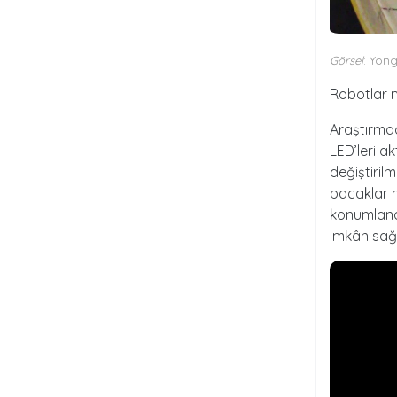
Görsel
: Yon
Robotlar m
Araştırmac
LED’leri ak
değiştiril
bacaklar h
konumlandı
imkân sağl