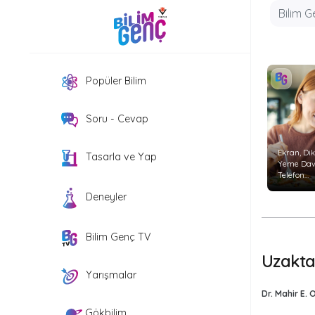
Popüler Bilim
Soru - Cevap
Ekran, Di
Tasarla ve Yap
Yeme Davr
Telefon
Kullanımı
Deneyler
Tüketimin
Etkiliyor?
Bilim Genç TV
Uzakta
Yarışmalar
Dr. Mahir E.
Gökbilim