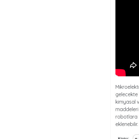
Mikroelekt
gelecekte 
kimyasal v
maddeleri y
robotlara 
eklenebilir
Konu