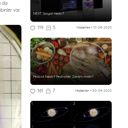
a da
binler var.
NEXT Sosyal Nedir?
119
5
Haberler
•
17-08-2025
Pestisit Nedir? Pestisitler Zararlı mıdır?
161
7
Haberler
•
30-04-2025