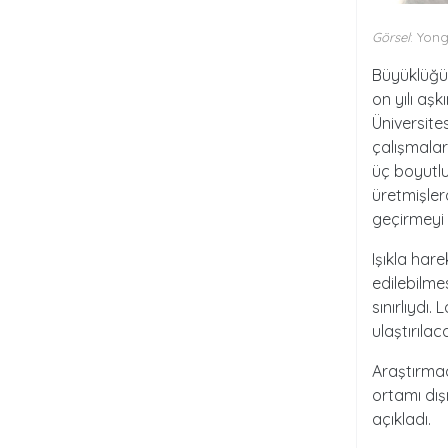
Görsel
: Yon
Büyüklüğü 
on yılı aş
Üniversite
çalışmalar
üç boyutlu
üretmişler
geçirmeyi 
Işıkla har
edilebilm
sınırlıydı.
ulaştırıla
Araştırmac
ortamı dış
açıkladı.