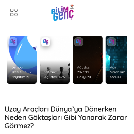
Bernoulli
Ağustos
Ayın
İlkesi Günlük
Satranç
2026’da
Şifrebilim
Hayatımızı
Ağustos 2026
Gökyüzü
Sorusu –
Nasıl Etkiler?
Ağustos 2026
Uzay Araçları Dünya’ya Dönerken
Neden Göktaşları Gibi Yanarak Zarar
Görmez?