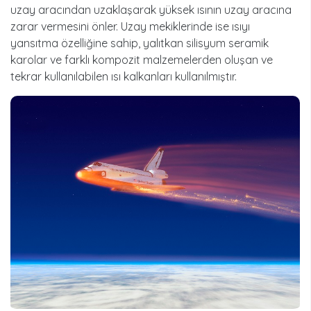
uzay aracından uzaklaşarak yüksek ısının uzay aracına
zarar vermesini önler. Uzay mekiklerinde ise ısıyı
yansıtma özelliğine sahip, yalıtkan silisyum seramik
karolar ve farklı kompozit malzemelerden oluşan ve
tekrar kullanılabilen ısı kalkanları kullanılmıştır.