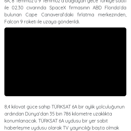
6A, 8 Temmuz’u 9 Temmuz’a bağlayan gece Türkiye saati
ile 02.30 civarında SpaceX firmasının ABD Florida’da
bulunan Cape Canaveral’daki fırlatma merkezinden,
Falcon 9 roketi ile uzaya gönderildi.
8,4 kilovat güce sahip TÜRKSAT 6A bir aylık yolculuğunun
ardından Dünya’dan 35 bin 786 kilometre uzaklıkta
konumlanacak. TÜRKSAT 6A uydusu bir yer sabit
haberleşme uydusu olarak TV yayıncılığı başta olmak