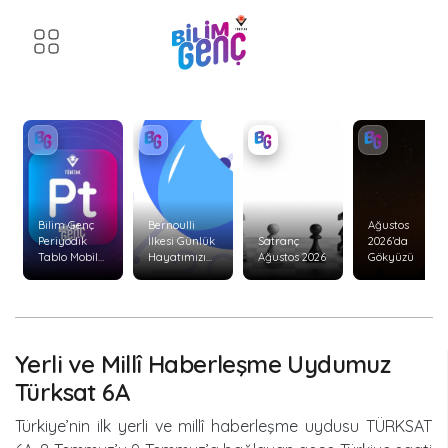
Bilim Genç
Bernoulli
Ağustos
Periyodik
İlkesi Günlük
Satranç
2026’da
Tablo Mobil
Hayatımızı
Ağustos 2026
Gökyüzü
Uygulaması
Nasıl Etkiler?
Yenilendi!
Yerli ve Millî Haberleşme Uydumuz
Türksat 6A
Türkiye’nin ilk yerli ve millî haberleşme uydusu TÜRKSAT