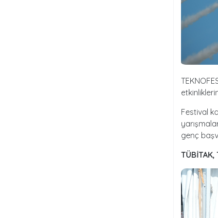
TEKNOFEST 
etkinlikle
Festival k
yarışmalar
genç başvu
TÜBİTAK,