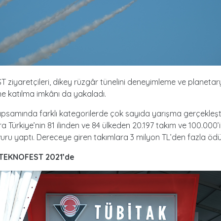
ziyaretçileri, dikey rüzgâr tünelini deneyimleme ve planeta
rine katılma imkânı da yakaladı.
apsamında farklı kategorilerde çok sayıda yarışma gerçekleştir
a Türkiye’nin 81 ilinden ve 84 ülkeden 20.197 takım ve 100.000’
ru yaptı. Dereceye giren takımlara 3 milyon TL’den fazla ödül 
 TEKNOFEST 2021’de