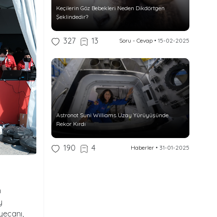
Keçilerin Göz Bebekleri Neden Dikdörtgen
Şeklindedir?
327
13
Soru - Cevap
•
15-02-2025
Astronot Suni Williams Uzay Yürüyüşünde
Rekor Kırdı
190
4
Haberler
•
31-01-2025
n
y
yecanı,