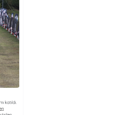
ı katıldı.
en
tirilen