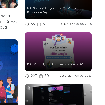
Milli Teknoloji Atölyeleri Lise Yaz Okulu
Başvuruları Başladı
ST sona
f. Dr. Aziz
55
6
Duyurular
•
30-06-2026
raya
Bilim Genç’e İçerik Hazırlamak İster misiniz?
227
30
Duyurular
•
08-09-2025