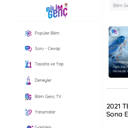
Popüler Bilim
Soru - Cevap
Farmakog
Tasarla ve Yap
Aynı İlaç
Herkeste 
Etkiyi
Deneyler
Göstermi
Bilim Genç TV
2021 T
Yarışmalar
Sona E
Gökbilim