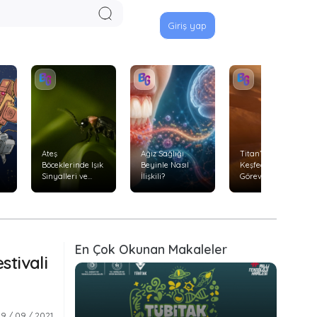
Giriş yap
Ateş
Ağız Sağlığı
Titan’ı Uçarak
Böceklerinde Işık
Beyinle Nasıl
Keşfedecek
Sinyalleri ve
İlişkili?
Görev: Dragonfly
Avlanma
Davranışları
En Çok Okunan Makaleler
stivali
9 / 09 / 2021