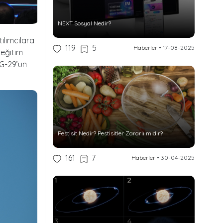
NEXT Sosyal Nedir?
ılımcılara
119
5
Haberler
•
17-08-2025
 eğitim
İG-29’un
Pestisit Nedir? Pestisitler Zararlı mıdır?
161
7
Haberler
•
30-04-2025