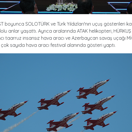
boyunca SOLOTÜRK ve Türk Yıldızları'nın uçuş gösterileri kat
lu anlar yaşattı. Ayrıca aralarında ATAK helikopteri, HÜRKUŞ
ncı taarruz insansız hava aracı ve Azerbaycan savaş uçağı M
çok sayıda hava aracı festival alanında gösteri yaptı.