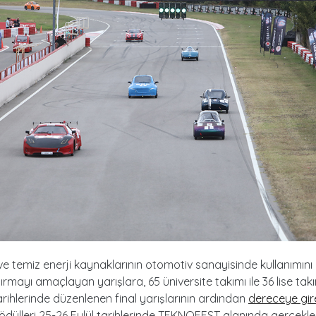
 ve temiz enerji kaynaklarının otomotiv sanayisinde kullanımını
rmayı amaçlayan yarışlara, 65 üniversite takımı ile 36 lise takım
tarihlerinde düzenlenen final yarışlarının ardından
dereceye gir
ödülleri 25-26 Eylül tarihlerinde TEKNOFEST alanında gerçekleş