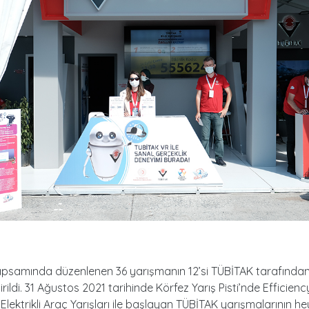
kapsamında düzenlenen 36 yarışmanın 12’si TÜBİTAK tarafında
rildi. 31 Ağustos 2021 tarihinde Körfez Yarış Pisti’nde Efficienc
Elektrikli Araç Yarışları ile başlayan TÜBİTAK yarışmalarının he