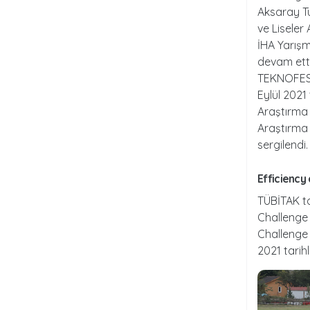
Aksaray Tu
ve Liseler
İHA Yarışm
devam etti
TEKNOFEST’
Eylül 2021
Araştırma 
Araştırma 
sergilendi.
efficiency
TÜBİTAK ta
Challenge E
Challenge 
2021 tarihl