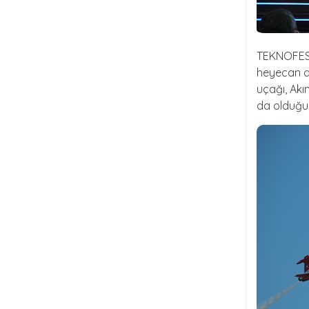
TEKNOFEST 
heyecan do
uçağı, Akı
da olduğu 