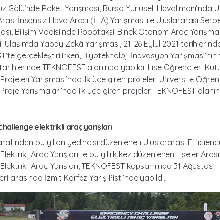
z Gölü’nde Roket Yarışması, Bursa Yunuseli Havalimanı’nda Ul
 Arası İnsansız Hava Aracı (İHA) Yarışması ile Uluslararası Ser
ası, Bilişim Vadisi’nde Robotaksi-Binek Otonom Araç Yarışması
. Ulaşımda Yapay Zekâ Yarışması, 21-26 Eylül 2021 tarihlerind
te gerçekleştirilirken, Biyoteknoloji İnovasyon Yarışması’nın f
 tarihlerinde TEKNOFEST alanında yapıldı. Lise Öğrencileri Kut
Projeleri Yarışması’nda ilk üçe giren projeler, Üniversite Öğrenc
Proje Yarışmaları’nda ilk üçe giren projeler TEKNOFEST alanı
 challenge elektrikli araç yarışları
rafından bu yıl on yedincisi düzenlenen Uluslararası Efficienc
lektrikli Araç Yarışları ile bu yıl ilk kez düzenlenen Liseler Aras
Elektrikli Araç Yarışları, TEKNOFEST kapsamında 31 Ağustos - 
eri arasında İzmit Körfez Yarış Pisti’nde yapıldı.