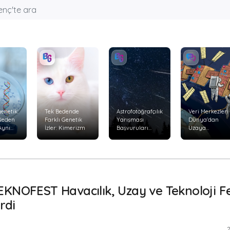
enetik:
Tek Bedende
Astrofotoğrafçılık
Veri Merkezleri
 Neden
Farklı Genetik
Yarışması
Dünya'dan
Aynı
İzler: Kimerizm
Başvuruları
Uzaya
Başladı
Taşınabilir mi?
yor?
EKNOFEST Havacılık, Uzay ve Teknoloji Fe
rdi
2