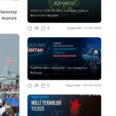
2026 Yılı TÜBİTAK Bilim Kampları Katılım
eknoloji
Başvuruları Başladı!
 Atatürk
58
4
Duyurular
•
17-06-2026
TÜBİTAK Bilim Merkezleri Yaz Akademisi
Başlıyor!
28
0
Duyurular
•
29-06-2026