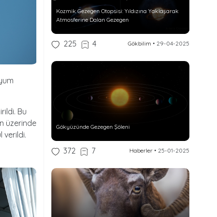
Kozmik Gezegen Otopsisi: Yıldızına Yaklaşarak
Atmosferine Dalan Gezegen
225
4
Gökbilim
•
29-04-2025
ryum
ildi. Bu
in üzerinde
Gökyüzünde Gezegen Şöleni
verildi.
372
7
Haberler
•
25-01-2025