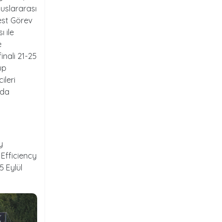
uslararası
best Görev
 ile
e
inali 21-25
up
ileri
nda
y
ı Efficiency
5 Eylül