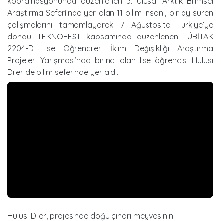
koordinasyonunda düzenlenen 3. Ulusal Arktik Bilimsel
Araştırma Seferi’nde yer alan 11 bilim insanı, bir ay süren
çalışmalarını tamamlayarak 7 Ağustos’ta Türkiye’ye
döndü. TEKNOFEST kapsamında düzenlenen TÜBİTAK
2204-D Lise Öğrencileri İklim Değişikliği Araştırma
Projeleri Yarışması’nda birinci olan lise öğrencisi Hulusi
Diler de bilim seferinde yer aldı.
Hulusi Diler, projesinde doğu çınarı meyvesinin