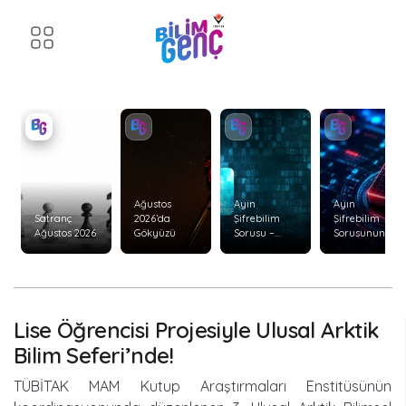
Ağustos
Ayın
Ayın
Satranç
2026’da
Şifrebilim
Şifrebilim
Ağustos 2026
Gökyüzü
Sorusu –
Sorusunun
Ağustos 2026
Cevabı –
Temmuz
2026
Lise Öğrencisi Projesiyle Ulusal Arktik
Bilim Seferi’nde!
TÜBİTAK MAM Kutup Araştırmaları Enstitüsünün