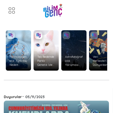
Farmakogen
Tek Bedende
Astrofotoğraf
Veri
etik: Aynı İlaç
Farklı
çılık
Merkezleri
Neden
Genetik İzler:
Yarışması
Dünya'dan
Herkeste
Kimerizm
Başvuruları
Uzaya
Aynı Etkiyi
Başladı
Taşınabilir
Göstermiyor
mi?
?
Duyurular
•
05/11/2023