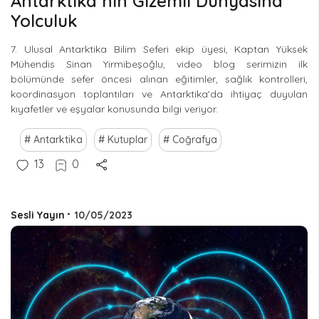
Antarktika’nın Gizemli Dünyasına
Yolculuk
7. Ulusal Antarktika Bilim Seferi ekip üyesi, Kaptan Yüksek
Mühendis Sinan Yirmibeşoğlu, video blog serimizin ilk
bölümünde sefer öncesi alınan eğitimler, sağlık kontrolleri,
koordinasyon toplantıları ve Antarktika'da ihtiyaç duyulan
kıyafetler ve eşyalar konusunda bilgi veriyor.
Antarktika
Kutuplar
Coğrafya
13
0
Sesli Yayın
•
10/05/2023