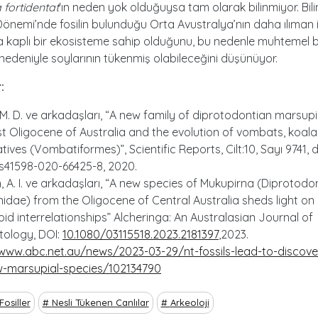
fortidentat
'ın neden yok olduğuysa tam olarak bilinmiyor. Bili
önemi’nde fosilin bulunduğu Orta Avustralya’nın daha ılıman ik
 kaplı bir ekosisteme sahip olduğunu, bu nedenle muhtemel bi
i nedeniyle soylarının tükenmiş olabileceğini düşünüyor.
:
 M. D. ve arkadaşları, “A new family of diprotodontian marsup
st Oligocene of Australia and the evolution of vombats, koala
atives (Vombatiformes)”, Scientific Reports, Cilt:10, Sayı 9741, d
/s41598-020-66425-8, 2020.
, A. I. ve arkadaşları, “A new species of Mukupirna (Diprotodon
idae) from the Oligocene of Central Australia sheds light on
d interrelationships” Alcheringa: An Australasian Journal of
tology, DOI:
10.1080/03115518.2023.2181397
,2023.
/www.abc.net.au/news/2023-03-29/nt-fossils-lead-to-discove
-marsupial-species/102134790
Fosiller
Nesli Tükenen Canlılar
Arkeoloji