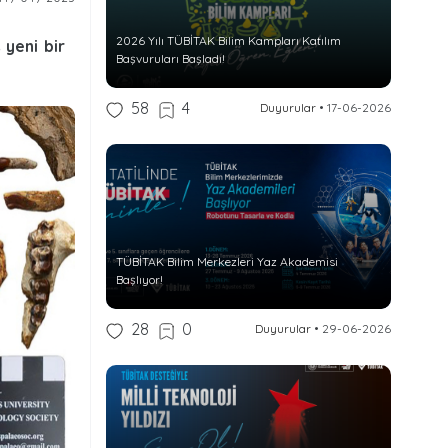
2026 Yılı TÜBİTAK Bilim Kampları Katılım
 yeni bir
Başvuruları Başladı!
58
4
Duyurular
•
17-06-2026
TÜBİTAK Bilim Merkezleri Yaz Akademisi
Başlıyor!
28
0
Duyurular
•
29-06-2026