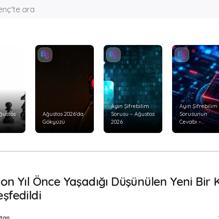
Ayın Şifrebilim
Ayın Şifrebilim
ğustos
Ağustos 2026’da
Sorusu – Ağustos
Sorusunun
Gökyüzü
2026
Cevabı –
Temmuz 2026
on Yıl Önce Yaşadığı Düşünülen Yeni Bir K
şfedildi
tan