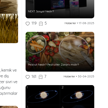
NEXT Sosyal Nedir?
119
5
Haberler
•
17-08-2025
Pestisit Nedir? Pestisitler Zararlı mıdır?
, kemik ve
ve diş
161
7
Haberler
•
30-04-2025
er sivri ve
duğunu
raştırmalar