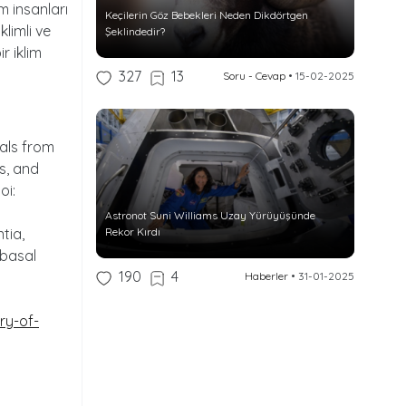
m insanları
Keçilerin Göz Bebekleri Neden Dikdörtgen
limli ve
Şeklindedir?
r iklim
327
13
Soru - Cevap
•
15-02-2025
ials from
s, and
oi:
Astronot Suni Williams Uzay Yürüyüşünde
tia,
Rekor Kırdı
 basal
190
4
Haberler
•
31-01-2025
ry-of-