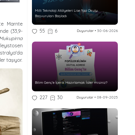
Milli Teknoloji Atölyeleri Lise Yaz Okulu
Başvuruları Başladı
rte Marnte
55
6
nde (33,9-
Duyurular
•
30-06-2026
Mukupirna
eyistosen
stralya'da
ler taşıyor.
Bilim Genç’e İçerik Hazırlamak İster misiniz?
227
30
Duyurular
•
08-09-2025