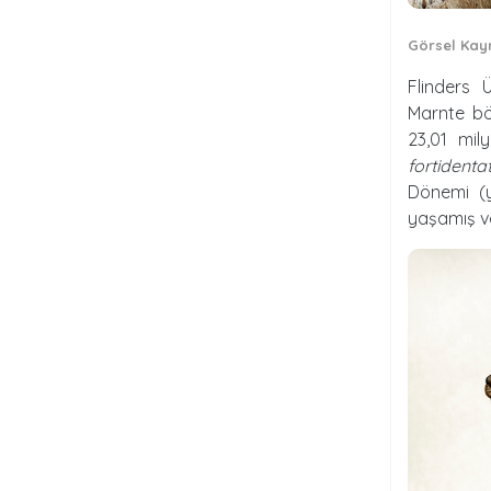
Görsel Kay
Flinders 
Marnte bö
23,01 mil
fortidenta
Dönemi (y
yaşamış v