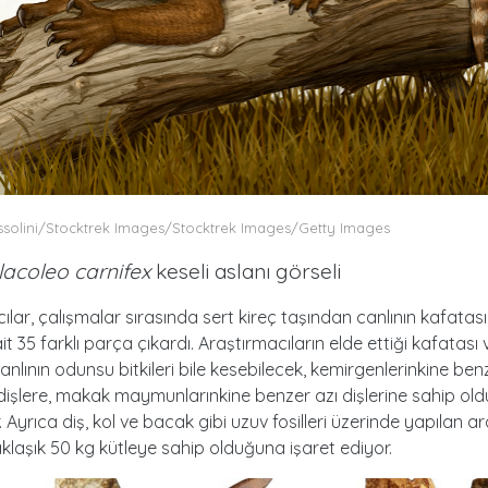
solini/Stocktrek Images/Stocktrek Images/Getty Images
lacoleo carnifex
keseli aslanı görseli
ılar, çalışmalar sırasında sert kireç taşından canlının kafatası
t 35 farklı parça çıkardı. Araştırmacıların elde ettiği kafatası 
anlının odunsu bitkileri bile kesebilecek, kemirgenlerinkine benz
işlere, makak maymunlarınkine benzer azı dişlerine sahip ol
. Ayrıca diş, kol ve bacak gibi uzuv fosilleri üzerinde yapılan a
aklaşık 50 kg kütleye sahip olduğuna işaret ediyor.