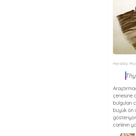
Heraldo Mus
Thy
Araştırmac
çenesine ai
bulguları c
büyük ön d
gösteriyor
canlının y