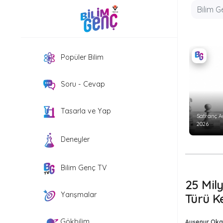
Popüler Bilim
Soru - Cevap
Tasarla ve Yap
Satranç A
2026
Deneyler
Bilim Genç TV
25 Mily
Yarışmalar
Türü Ke
Gökbilim
Ayşenur Oka