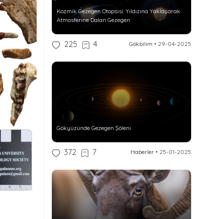
Kozmik Gezegen Otopsisi: Yıldızına Yaklaşarak
Atmosferine Dalan Gezegen
225
4
Gökbilim
•
29-04-2025
Gökyüzünde Gezegen Şöleni
372
7
Haberler
•
25-01-2025