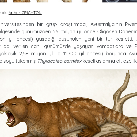
nak:
Arthur CRICHTON
Üniversitesinden bir grup araştırmacı, Avustralya’nın Pwe
lgesinde günümüzden 25 milyon yıl önce Oligosen Dönemi’
yon yıl öncesi) yaşadığı düşünülen yeni bir tür keşfetti.
t
adı verilen canlı günümüzde yaşayan vombatlara ve Pl
aklaşık 2,58 milyon yıl ila 11.700 yıl öncesi) boyunca Avu
e soyu tükenmiş
Thylacoleo carnifex
keseli aslanına ait özellik