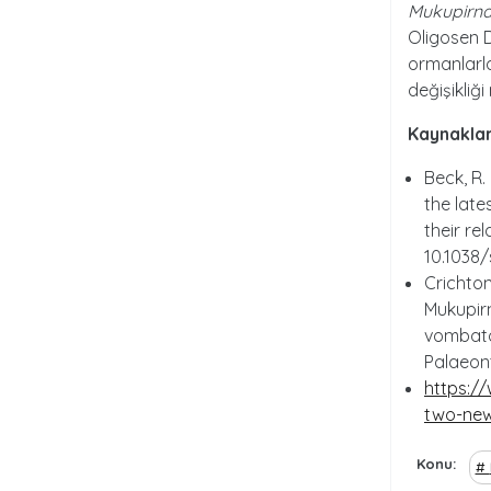
Mukupirna 
Oligosen D
ormanlarla
değişikliğ
Kaynaklar
Beck, R.
the late
their rel
10.1038
Crichton
Mukupirn
vombatoi
Palaeon
https:/
two-new
Konu