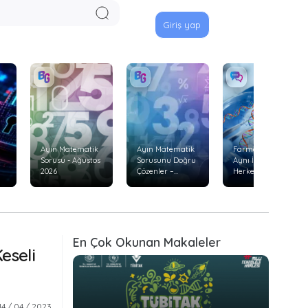
Giriş yap
Ayın Matematik
Ayın Matematik
Farmakogenetik:
Sorusu - Ağustos
Sorusunu Doğru
Aynı İlaç Neden
2026
Çözenler –
Herkeste Aynı
Temmuz 2026
Etkiyi
Göstermiyor?
En Çok Okunan Makaleler
eseli
14 / 04 / 2023