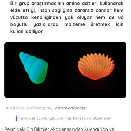
Bir grup araştırmacının amino asitleri kullanarak
elde ettiği, insan sağlığına zararsız camlar hem
vücutta kendiliğinden yok oluyor hem de üç
boyutlu yazıcılarda malzeme üretmek için
kullanılabiliyor.
Ruirui Xing ve arkadaşları,
Science Advances
Amino asit camlarıyla üretilmiş floresan malzemeler
Pekin’deki Çin Bilimler Akademisinden Xuehai Yan ve