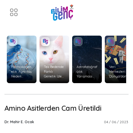
Farmakogen
Tek Bedende
Astrofotoğraf
Veri
etik: Aynı İlaç
Farklı
çılık
Merkezleri
Neden
Genetik İzler:
Yarışması
Dünya'dan
Herkeste
Kimerizm
Başvuruları
Uzaya
Aynı Etkiyi
Başladı
Taşınabilir
Göstermiyor
mi?
?
Amino Asitlerden Cam Üretildi
Dr. Mahir E. Ocak
04 / 06 / 2023