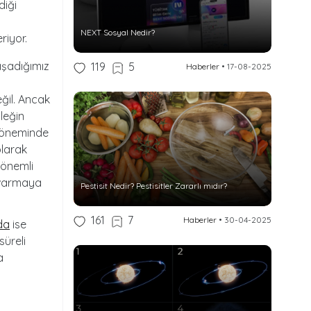
diği
NEXT Sosyal Nedir?
riyor.
aşadığımız
119
5
Haberler
•
17-08-2025
ğil. Ancak
leğin
 döneminde
olarak
 önemli
a varmaya
Pestisit Nedir? Pestisitler Zararlı mıdır?
161
7
Haberler
•
30-04-2025
da
ise
süreli
a