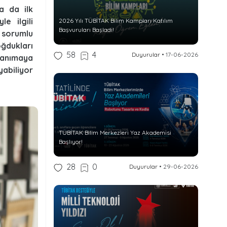
a da ilk
e ilgili
2026 Yılı TÜBİTAK Bilim Kampları Katılım
Başvuruları Başladı!
 sorumlu
ğdukları
58
4
Duyurular
•
17-06-2026
 tanımaya
yabiliyor
TÜBİTAK Bilim Merkezleri Yaz Akademisi
Başlıyor!
28
0
Duyurular
•
29-06-2026