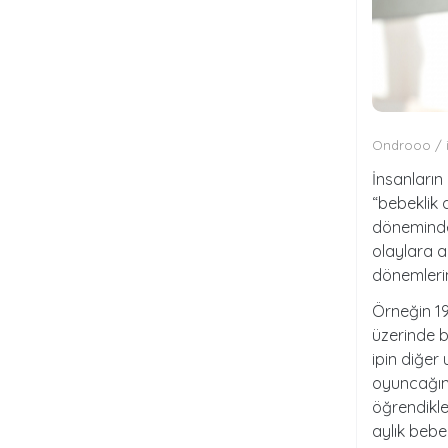
Ondrooo / 
İnsanların
“bebeklik a
döneminde 
olaylara a
dönemlerin
Örneğin 19
üzerinde b
ipin diğer
oyuncağın 
öğrendikle
aylık bebe