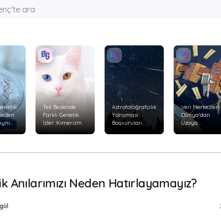
enetik:
Tek Bedende
Astrofotoğrafçılık
Veri Merkezleri
 Neden
Farklı Genetik
Yarışması
Dünya'dan
Aynı
İzler: Kimerizm
Başvuruları
Uzaya
Başladı
Taşınabilir mi?
yor?
ik Anılarımızı Neden Hatırlayamayız?
gül