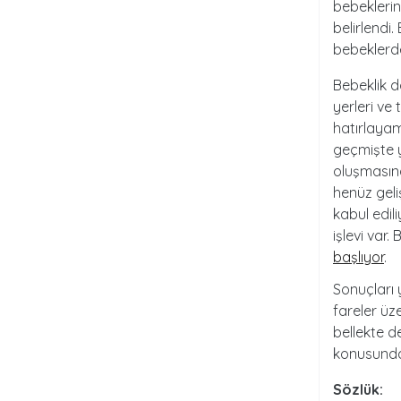
bebeklerin
belirlendi.
bebeklerd
Bebeklik d
yerleri ve 
hatırlayam
geçmişte y
oluşmasın
henüz gel
kabul edil
işlevi var
başlıyor
.
Sonuçları
fareler üz
bellekte d
konusunda 
Sözlük: