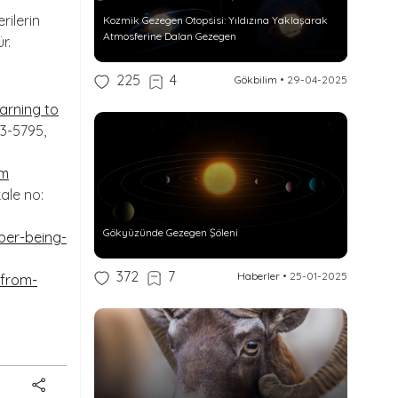
rilerin
Kozmik Gezegen Otopsisi: Yıldızına Yaklaşarak
Atmosferine Dalan Gezegen
r.
225
4
Gökbilim
•
29-04-2025
earning to
783-5795,
am
kale no:
Gökyüzünde Gezegen Şöleni
ber-being-
372
7
Haberler
•
25-01-2025
-from-