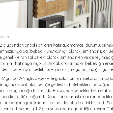
iStock
 2-3 yaşından önceki anılarını hatırlayamaması durumu, bilims
mnezisi” ya da “bebeklik unutkanlığı” olarak isimlendiriliyor. B
genellikle “anısal bellek” olarak isimlendirilen ve deneyimledi
it anıları hatırlayamıyoruz. Ancak araştırmalar bebekliğin erk
den itibaren bazı bellek türlerinin oluşmaya başladığını göste
87 yılında 2-6 aylık bebeklerle yapılan bir bilimsel araştırmad
ir oyuncak asılı olan beşiğe yerleştirildi. Bebeklerin bacağın
 ucu ise oyuncağa tutturuldu. Bu sayede bebekler tekme attık
hareket ettiğini öğrendi. Daha sonra araştırmacılar bebekler
ri bu bağlantıyı ne kadar süre hatırlayabildiklerini test etti. S
klerin bu bağlantıyı 1-2 gün sonra hatırlayabildiği anlaşıldı. 