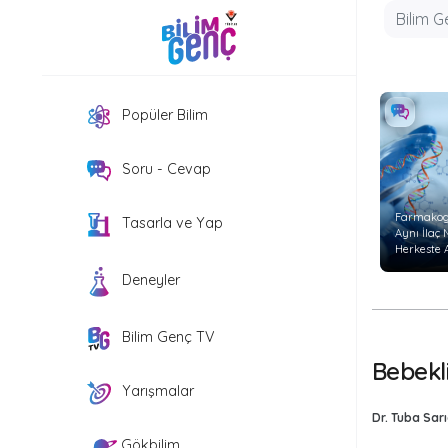
Popüler Bilim
Soru - Cevap
Farmakog
Tasarla ve Yap
Aynı İlaç
Herkeste 
Etkiyi
Deneyler
Göstermi
Bilim Genç TV
Bebekl
Yarışmalar
Dr. Tuba Sarı
Gökbilim