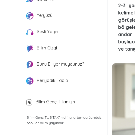
2-3 ya
kelime
Yeryüzü
görüşl
bölgel
Sesli Yayın
andan 
başlıyo
Bilim Çizgi
ve tanı
Bunu Biliyor muydunuz?
Periyodik Tablo
Bilim Genç' i Tanıyın
Bilim Genç TÜBİTAK’ın dijital ortamda ücretsiz
popüler bilim yayınıdır.