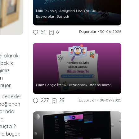
Milli Teknoloji Atölyeleri Lise Yaz Okulu
Başvuruları Başladı
54
6
Duyurular
•
30-06-2026
el olarak
ebeklik
ğimiz
en
riyor.
Bilim Genç’e İçerik Hazırlamak İster misiniz?
a bebekler,
227
29
Duyurular
•
08-09-2025
a bağlanan
larında
in
onuçta 2
Daha büyük