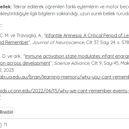
ellek:
Tekrar edilerek öğrenilen farklı eylemlerin ve motor bece
leştirildiğiyle ilgili bilgilerin saklandığı, uzun süreli bellek türüdü
:
 C. M. ve Travaglia, A., “
Infantile Amnesia: A Critical Period of L
and Remember
”,
Journal of Neuroscience
, Cilt 37, Sayı 24, s. 5
 D. ve ark., “
Immune activation state modulates infant engr
ion across development
”,
Science Advance,
Cilt 9, Sayı 45, Ma
, 2023.
/qbi.uq.edu.au/brain/learning-memory/why-you-cant-remem
/kids.uconn.edu/2022/04/15/why-we-cant-remember-events
/
Biyoloji
11