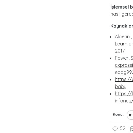
İşlemsel b
nasıl gerçek
Kaynaklar
Alberini,
Learn 
2017.
Power, S.
express
eadg992
https:/
baby
https:/
infancy
Konu
52