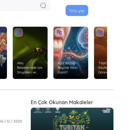
Giriş yap
Ateş
Ağız Sağlığı
Titan’ı Uçarak
Böceklerinde Işık
Beyinle Nasıl
Keşfedecek
Sinyalleri ve
İlişkili?
Görev: Dragonfly
Avlanma
Davranışları
En Çok Okunan Makaleler
26 / 12 / 2023