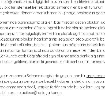
 ise öğrendikleri bu bilgiyi daha uzun süre belleklerinde tutabil
 Bu bilgiler
işlemsel bellek
olarak isimlendirilen bellek türünün
e çok erken dönemlerden itibaren oluşmaya başladığını göste
öneminde öğrendiğimiz bilgileri, başımızdan geçen olayları, y
tanıştığımız insanları (Otobiyografik bellek olarak isimlendirilir.)
amamızın nörobiyolojik temeli tam olarak aydınlatılabilmiş de
aşadığımız olayları hatırlamamızı sağlayan otobiyografik bel
da önemli rolü olan, beynin hipokampus bölgesinin bebeklik
işimini tamamlamamış olması bu durumun nedenlerinden biri 
iyor. Ayrıca otobiyografik belleğin oluşmasında benlik algısının
. Bebekler yaklaşık olarak iki yaşında kendi benliklerinin farkın
 yakın zamanda Science dergisinde yayımlanan bir
araştırma
erinde yapılan deneylerde bebeklik dönemindeki anıların uzun 
epolanmasında değil, yetişkinlik döneminde bu bilgilere ulaşm
bir sorun olabileceği ortaya kondu.