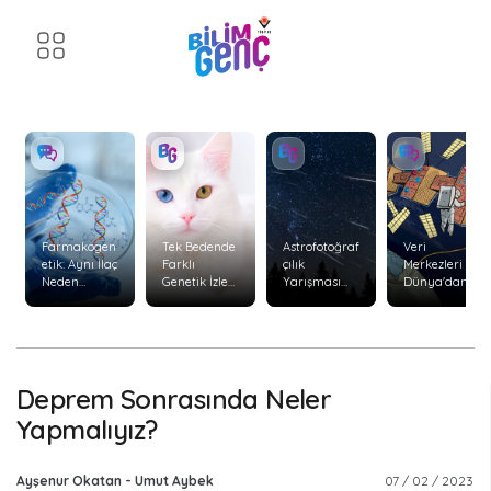
Farmakogen
Tek Bedende
Astrofotoğraf
Veri
etik: Aynı İlaç
Farklı
çılık
Merkezleri
Neden
Genetik İzler:
Yarışması
Dünya'dan
Herkeste
Kimerizm
Başvuruları
Uzaya
Aynı Etkiyi
Başladı
Taşınabilir
Göstermiyor
mi?
?
Deprem Sonrasında Neler
Yapmalıyız?
Ayşenur Okatan - Umut Aybek
07 / 02 / 2023