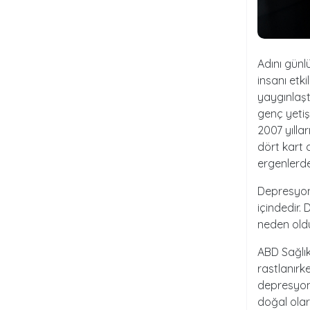
Adını gün
insanı etk
yaygınlaşt
genç yetiş
2007 yılla
dört kart 
ergenlerde
Depresyon,
içindedir.
neden oldu
ABD Sağlık
rastlanırk
depresyon 
doğal olar