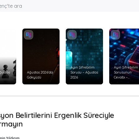
Ayın Şifrebilim
Ayın Şifrebilim
ğustos
Ağustos 2026’da
Sorusu – Ağustos
Sorusunun
Gökyüzü
2026
Cevabı –
Temmuz 2026
on Belirtilerini Ergenlik Süreciyle
ırmayın
in Yıldırım