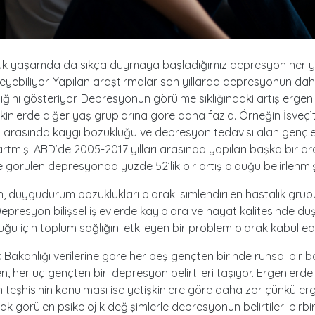
lük yaşamda da sıkça duymaya başladığımız depresyon her 
ileyebiliyor. Yapılan araştırmalar son yıllarda depresyonun da
ığını gösteriyor. Depresyonun görülme sıklığındaki artış ergen
kinlerde diğer yaş gruplarına göre daha fazla. Örneğin İsveç’
rı arasında kaygı bozukluğu ve depresyon tedavisi alan gençler
artmış. ABD’de 2005-2017 yılları arasında yapılan başka bir a
 görülen depresyonda yüzde 52’lik bir artış olduğu belirlenmiş
 duygudurum bozuklukları olarak isimlendirilen hastalık gru
 Depresyon bilişsel işlevlerde kayıplara ve hayat kalitesinde dü
ğu için toplum sağlığını etkileyen bir problem olarak kabul edil
 Bakanlığı verilerine göre her beş gençten birinde ruhsal bir 
en, her üç gençten biri depresyon belirtileri taşıyor. Ergenlerde
teşhisinin konulması ise yetişkinlere göre daha zor çünkü erg
ak görülen psikolojik değişimlerle depresyonun belirtileri birbi