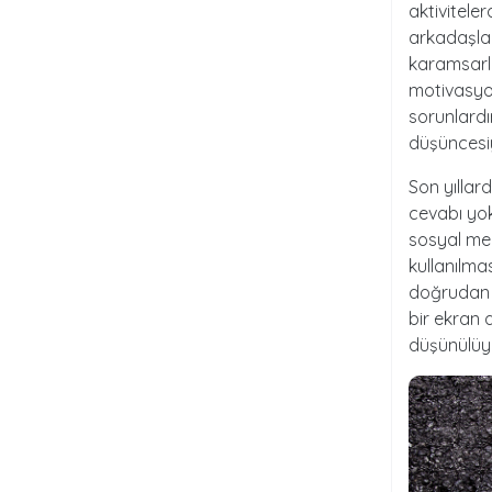
aktiviteler
arkadaşlarl
karamsarlı
motivasyo
sorunlardı
düşüncesiyl
Son yıllar
cevabı yok
sosyal med
kullanılma
doğrudan n
bir ekran
düşünülüy