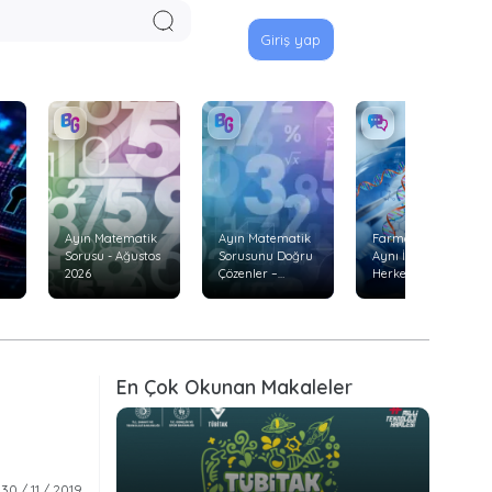
Giriş yap
Ayın Matematik
Ayın Matematik
Farmakogenetik:
Sorusu - Ağustos
Sorusunu Doğru
Aynı İlaç Neden
2026
Çözenler –
Herkeste Aynı
Temmuz 2026
Etkiyi
Göstermiyor?
En Çok Okunan Makaleler
30 / 11 / 2019