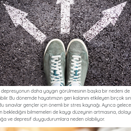
 depresyonun daha yaygın görülmesinin başka bir nedeni de
abilir. Bu dönemde hayatımızın geri kalanını etkileyen birçok sı
 Bu sınavlar gençler için önemli bir stres kaynağı. Ayrıca gelec
in beklediğini bilmemeleri de kaygı düzeyinin artmasına, dolayı
ığa ve depresif duygudurumlara neden olabiliyor.