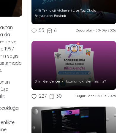
Milli Teknoloji Atölyeleri Lise Yaz Okulu
Başvuruları Başladı
yaştan
55
6
Duyurular
•
30-06-2026
ha da
lerde ve
te 1997-
in sayısı
raştırmada
.
bunun
Bilim Genç’e İçerik Hazırlamak İster misiniz?
şüşe
227
30
ir.
Duyurular
•
08-09-2025
bozukluğa
enlikte
rine