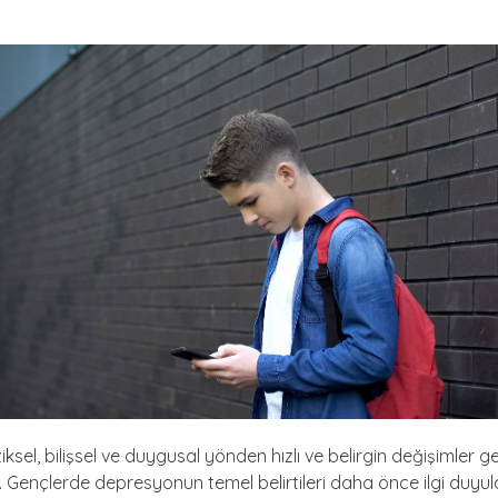
ziksel, bilişsel ve duygusal yönden hızlı ve belirgin değişimler g
 Gençlerde depresyonun temel belirtileri daha önce ilgi duyu