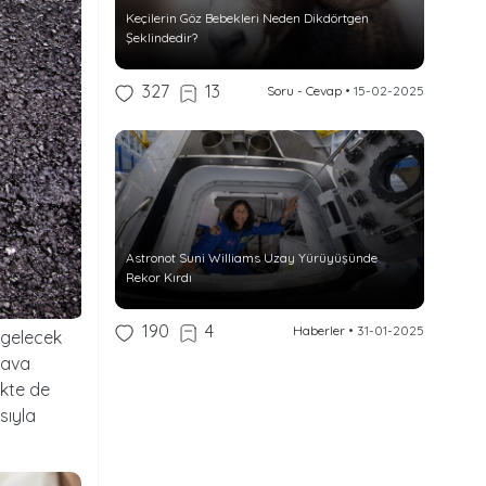
Keçilerin Göz Bebekleri Neden Dikdörtgen
Şeklindedir?
327
13
Soru - Cevap
•
15-02-2025
Astronot Suni Williams Uzay Yürüyüşünde
Rekor Kırdı
190
4
Haberler
•
31-01-2025
 gelecek
nava
ekte de
sıyla