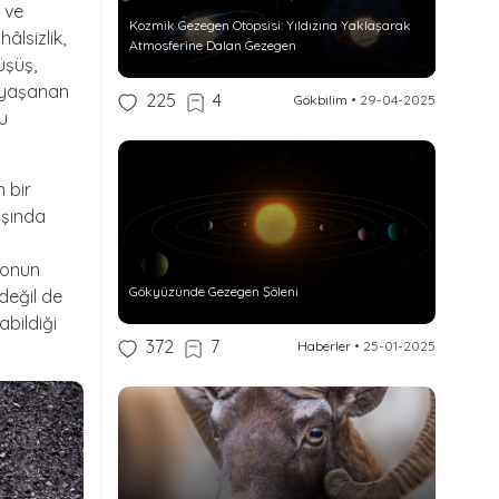
e ve
Kozmik Gezegen Otopsisi: Yıldızına Yaklaşarak
âlsizlik,
Atmosferine Dalan Gezegen
üşüş,
e yaşanan
225
4
Gökbilim
•
29-04-2025
ğu
 bir
aşında
syonun
Gökyüzünde Gezegen Şöleni
değil de
bildiği
372
7
Haberler
•
25-01-2025