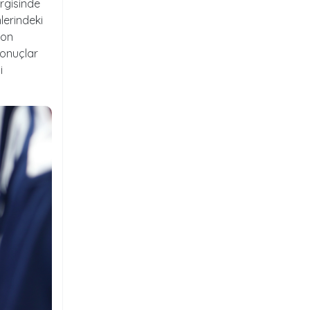
rgisinde
lerindeki
yon
sonuçlar
i