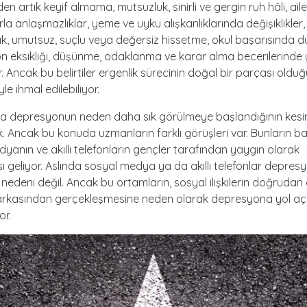
den artık keyif almama, mutsuzluk, sinirli ve gergin ruh hâli, ail
a anlaşmazlıklar, yeme ve uyku alışkanlıklarında değişiklikler, h
k, umutsuz, suçlu veya değersiz hissetme, okul başarısında d
n eksikliği, düşünme, odaklanma ve karar alma becerilerind
r. Ancak bu belirtiler ergenlik sürecinin doğal bir parçası oldu
e ihmal edilebiliyor.
da depresyonun neden daha sık görülmeye başlandığının kesin
. Ancak bu konuda uzmanların farklı görüşleri var. Bunların b
yanın ve akıllı telefonların gençler tarafından yaygın olarak
sı geliyor. Aslında sosyal medya ya da akıllı telefonlar depre
edeni değil. Ancak bu ortamların, sosyal ilişkilerin doğrudan 
 arkasından gerçekleşmesine neden olarak depresyona yol aça
or.