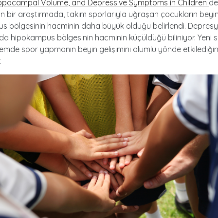
ippocampal Volume, and Depressive Symptoms in Children
de
 bir araştırmada, takım sporlarıyla uğraşan çocukların beyin
s bölgesinin hacminin daha büyük olduğu belirlendi. Depres
da hipokampus bölgesinin hacminin küçüldüğü biliniyor. Yeni 
mde spor yapmanın beyin gelişimini olumlu yönde etkilediğin
.