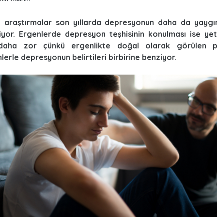
n araştırmalar son yıllarda depresyonun daha da yaygınl
iyor. Ergenlerde depresyon teşhisinin konulması ise yeti
aha zor çünkü ergenlikte doğal olarak görülen ps
lerle depresyonun belirtileri birbirine benziyor.