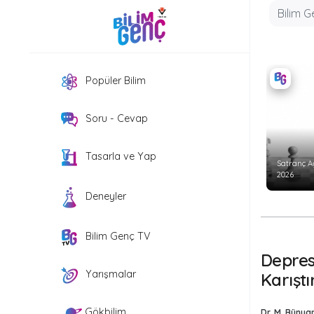
Popüler Bilim
Soru - Cevap
Tasarla ve Yap
Satranç A
2026
Deneyler
Bilim Genç TV
Depresy
Yarışmalar
Karışt
Gökbilim
Dr. M. Bünyam