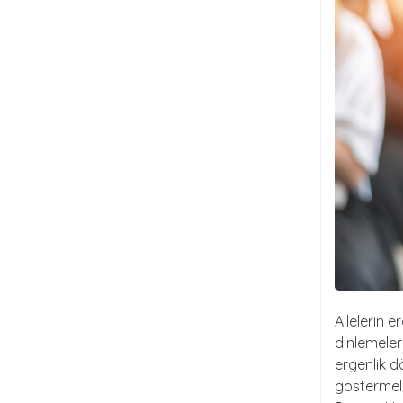
Ailelerin e
dinlemeleri
ergenlik d
göstermel