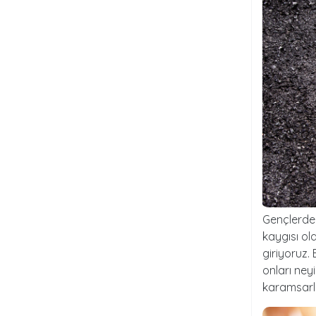
Gençlerde
kaygısı ol
giriyoruz.
onları ney
karamsarl