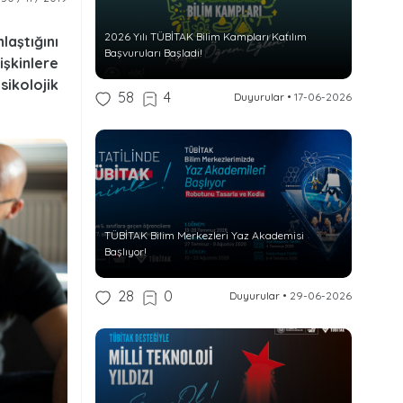
2026 Yılı TÜBİTAK Bilim Kampları Katılım
aştığını
Başvuruları Başladı!
şkinlere
ikolojik
58
4
Duyurular
•
17-06-2026
TÜBİTAK Bilim Merkezleri Yaz Akademisi
Başlıyor!
28
0
Duyurular
•
29-06-2026