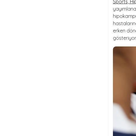
Sports, H
yayımlanan
hipokampu
hastaların
erken döne
gösteriyor