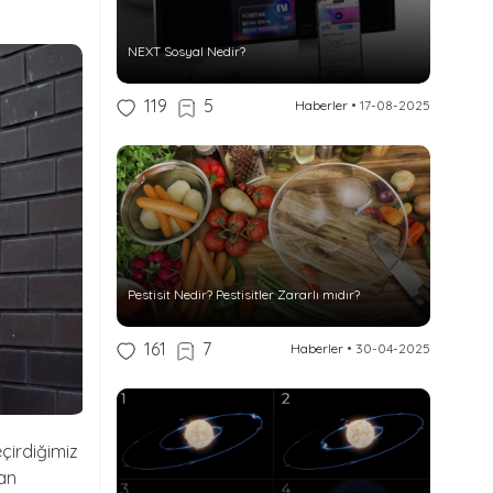
NEXT Sosyal Nedir?
119
5
Haberler
•
17-08-2025
Pestisit Nedir? Pestisitler Zararlı mıdır?
161
7
Haberler
•
30-04-2025
eçirdiğimiz
lan