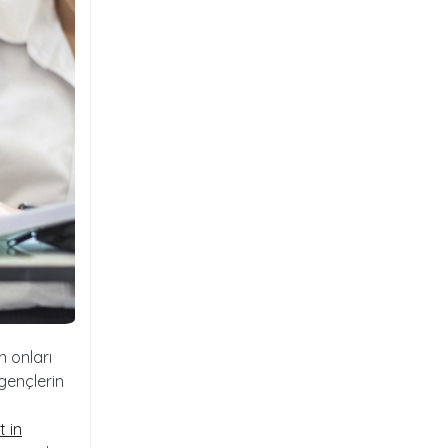
n onları
 gençlerin
n
 in