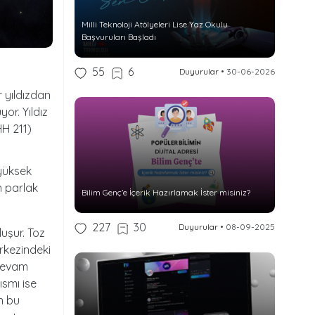
Milli Teknoloji Atölyeleri Lise Yaz Okulu
Başvuruları Başladı
55
6
Duyurular
•
30-06-2026
 yıldızdan
or. Yıldız
HH 211)
yüksek
n parlak
Bilim Genç’e İçerik Hazırlamak İster misiniz?
227
30
Duyurular
•
08-09-2025
luşur. Toz
erkezindeki
 devam
ısmı ise
en bu