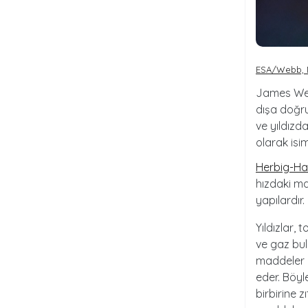
ESA/Webb, N
James Web
dışa doğru
ve yıldızd
olarak isim
Herbig-Ha
hızdaki ma
yapılardır.
Yıldızlar,
ve gaz bul
maddeler 
eder. Böyl
birbirine z