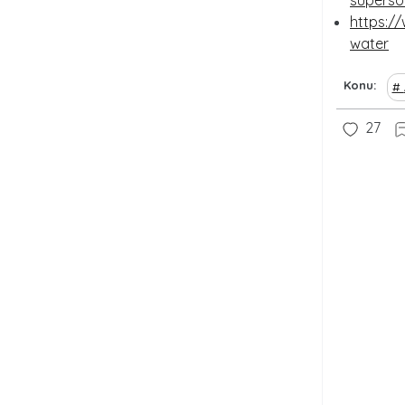
superso
https://
water
Konu
27