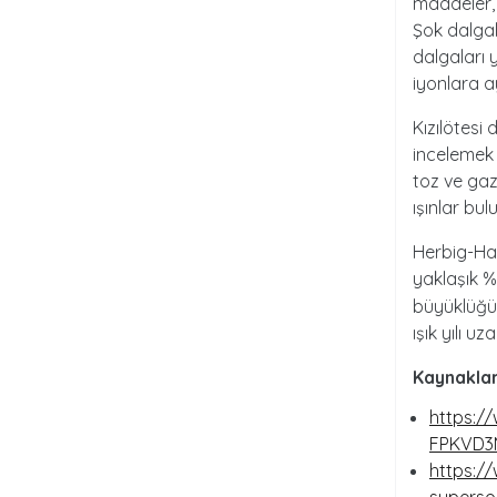
maddeler, 
Şok dalgal
dalgaları 
iyonlara a
Kızılötes
incelemek 
toz ve gaz
ışınlar bul
Herbig-Har
yaklaşık 
büyüklüğün
ışık yılı u
Kaynaklar
https:/
FPKVD3
https:/