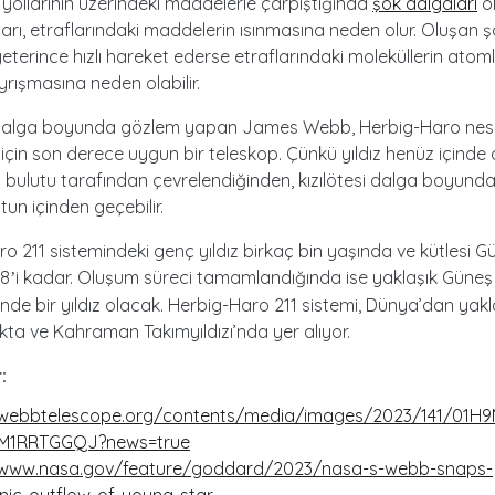
yollarının üzerindeki maddelerle çarpıştığında
şok dalgaları
ol
arı, etraflarındaki maddelerin ısınmasına neden olur. Oluşan 
yeterince hızlı hareket ederse etraflarındaki moleküllerin atom
yrışmasına neden olabilir.
i dalga boyunda gözlem yapan James Webb, Herbig-Haro nesn
için son derece uygun bir teleskop. Çünkü yıldız henüz içinde
 bulutu tarafından çevrelendiğinden, kızılötesi dalga boyunda
utun içinden geçebilir.
o 211 sistemindeki genç yıldız birkaç bin yaşında ve kütlesi Gü
%8
i kadar. Oluşum süreci tamamlandığında ise yaklaşık Güneş
’
de bir yıldız olacak. Herbig-Haro 211 sistemi, Dünya’dan yakl
zakta ve Kahraman Takımyıldızı’nda yer alıyor.
:
/webbtelescope.org/contents/media/images/2023/141/01
M1RRTGGQJ?news=true
/www.nasa.gov/feature/goddard/2023/nasa-s-webb-snaps-