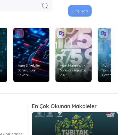
Giriş yap
Ayın Şifrebilim
Ayın Matematik
Ayın Matematik
os
Sorusunun
Sorusu - Ağustos
Sorusunu Doğru
Cevabı –
2026
Çözenler –
Temmuz 2026
Temmuz 2026
En Çok Okunan Makaleler
4 / 09 / 2023