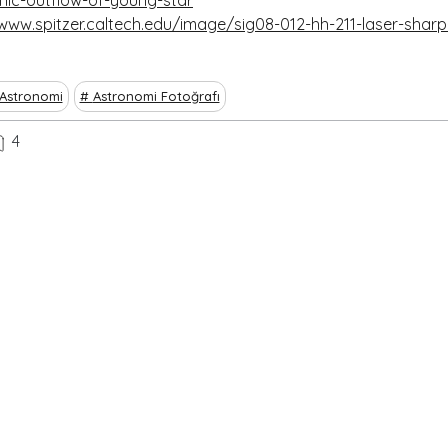
nic-outflow-of-young-star
www.spitzer.caltech.edu/image/sig08-012-hh-211-laser-sharp-j
Astronomi
Astronomi Fotoğrafı
4