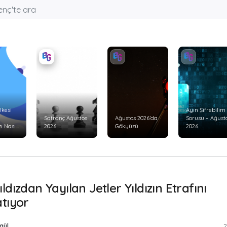
lkesi
Ayın Şifrebilim
Satranç Ağustos
Ağustos 2026’da
Sorusu – Ağust
ı Nasıl
2026
Gökyüzü
2026
ldızdan Yayılan Jetler Yıldızın Etrafını
atıyor
gül
2