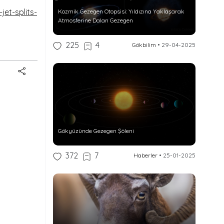
et-splits-
Kozmik Gezegen Otopsisi: Yıldızına Yaklaşarak
Atmosferine Dalan Gezegen
225
4
Gökbilim
•
29-04-2025
Gökyüzünde Gezegen Şöleni
372
7
Haberler
•
25-01-2025