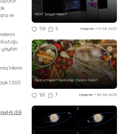
uşturur.
şok
NEXT Sosyal Nedir?
lara ve
119
5
Haberler
•
17-08-2025
elerini
 oluştuğu
 yayılan
neş’inkinin
Pestisit Nedir? Pestisitler Zararlı mıdır?
aşık 1.000
161
7
Haberler
•
30-04-2025
H9NWH9JEB