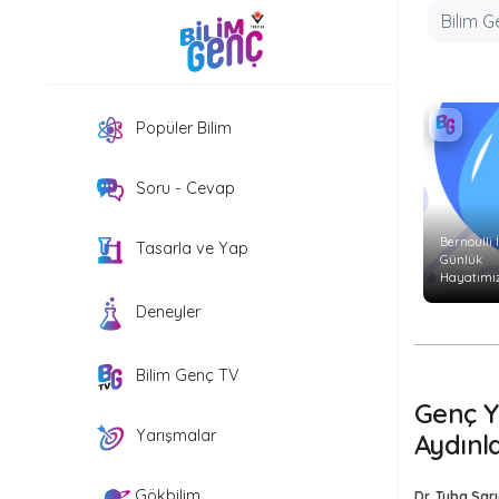
Popüler Bilim
Soru - Cevap
Bernoulli İ
Tasarla ve Yap
Günlük
Hayatımız
Etkiler?
Deneyler
Bilim Genç TV
Genç Yı
Yarışmalar
Aydınl
Gökbilim
Dr. Tuba Sarı