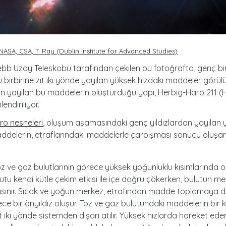
ASA, CSA, T. Ray (Dublin Institute for Advanced Studies)
b Uzay Teleskobu tarafından çekilen bu fotoğrafta, genç bir
 birbirine zıt iki yönde yayılan yüksek hızdaki maddeler görülüy
an yayılan bu maddelerin oluşturduğu yapı, Herbig-Haro 211 (
lendiriliyor.
ro nesneleri
, oluşum aşamasındaki genç yıldızlardan yayılan 
ddelerin, etraflarındaki maddelerle çarpışması sonucu oluşa
 toz ve gaz bulutlarının görece yüksek yoğunluklu kısımlarında o
utu kendi kütle çekim etkisi ile içe doğru çökerken, bulutun m
ısınır. Sıcak ve yoğun merkez, etrafından madde toplamaya
ece bir önyıldız oluşur. Toz ve gaz bulutundaki maddelerin bir k
ıt iki yönde sistemden dışarı atılır. Yüksek hızlarda hareket ed