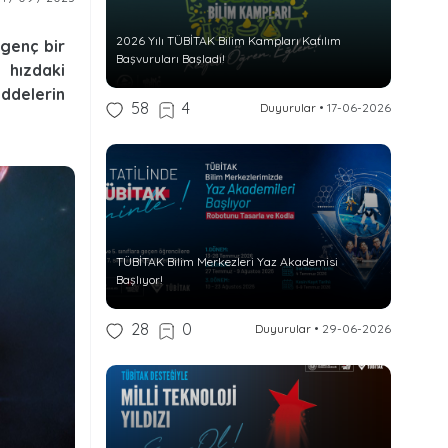
2026 Yılı TÜBİTAK Bilim Kampları Katılım
genç bir
Başvuruları Başladı!
 hızdaki
delerin
58
4
Duyurular
•
17-06-2026
TÜBİTAK Bilim Merkezleri Yaz Akademisi
Başlıyor!
28
0
Duyurular
•
29-06-2026