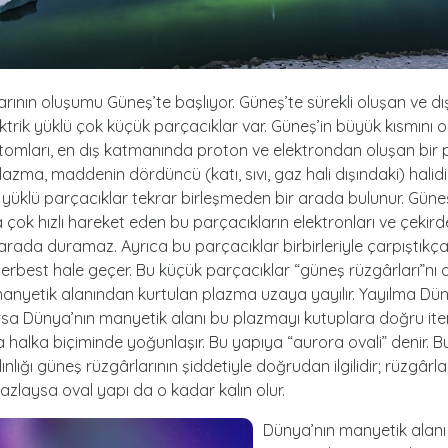
larının oluşumu Güneş’te başlıyor. Güneş’te sürekli oluşan ve dı
lektrik yüklü çok küçük parçacıklar var. Güneş’in büyük kısmını 
tomları, en dış katmanında proton ve elektrondan oluşan bir
lazma, maddenin dördüncü (katı, sıvı, gaz hali dışındaki) halidir
üklü parçacıklar tekrar birleşmeden bir arada bulunur. Güneş
a çok hızlı hareket eden bu parçacıkların elektronları ve çekird
r arada duramaz. Ayrıca bu parçacıklar birbirleriyle çarpıştıkça
serbest hale geçer. Bu küçük parçacıklar “güneş rüzgârları”nı o
anyetik alanından kurtulan plazma uzaya yayılır. Yayılma Dü
sa Dünya’nın manyetik alanı bu plazmayı kutuplara doğru ite
 halka biçiminde yoğunlaşır. Bu yapıya “aurora ovali” denir. B
ınlığı güneş rüzgârlarının şiddetiyle doğrudan ilgilidir; rüzgârla
azlaysa oval yapı da o kadar kalın olur.
Dünya’nın manyetik alanı