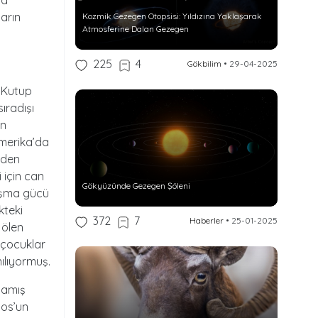
la
ların
Kozmik Gezegen Otopsisi: Yıldızına Yaklaşarak
Atmosferine Dalan Gezegen
225
4
Gökbilim
•
29-04-2025
. Kutup
ıradışı
ın
Amerika’da
eden
 için can
Gökyüzünde Gezegen Şöleni
aşma gücü
kteki
372
7
Haberler
•
25-01-2025
 ölen
 çocuklar
nılıyormuş.
aşamış
Eos’un