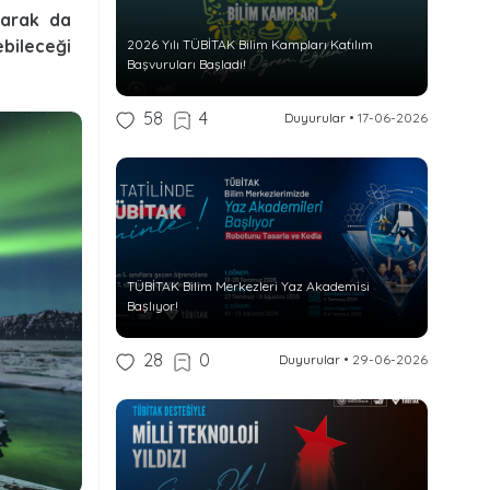
larak da
ebileceği
2026 Yılı TÜBİTAK Bilim Kampları Katılım
Başvuruları Başladı!
58
4
Duyurular
•
17-06-2026
TÜBİTAK Bilim Merkezleri Yaz Akademisi
Başlıyor!
28
0
Duyurular
•
29-06-2026