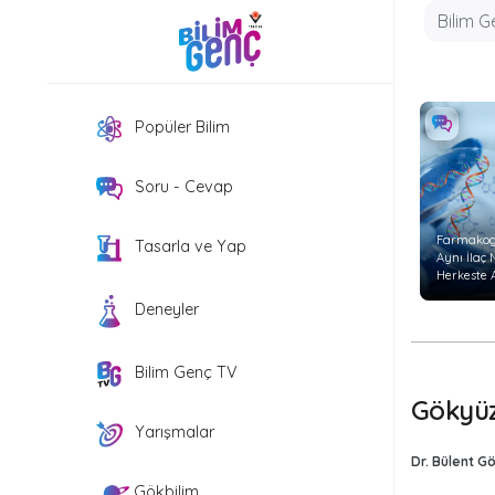
Popüler Bilim
Soru - Cevap
Farmakog
Tasarla ve Yap
Aynı İlaç
Herkeste 
Etkiyi
Deneyler
Göstermi
Bilim Genç TV
Gökyüz
Yarışmalar
Dr. Bülent G
Gökbilim