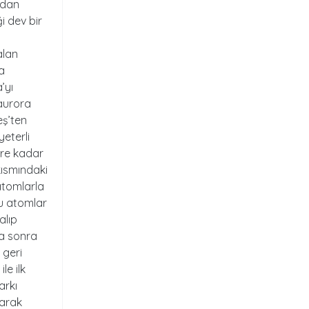
udan
i dev bir
alan
a
’yı
aurora
eş’ten
eterli
ere kadar
kısmındaki
atomlarla
u atomlar
alıp
ha sonra
 geri
le ilk
arkı
larak