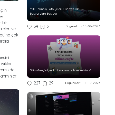
Milli Teknoloji Atölyeleri Lise Yaz Okulu
ç’in
Başvuruları Başladı
de
 bir
54
6
Duyurular
•
30-06-2026
leleri ve
utbu’na çok
rpıcı
esini
şıkları
ecemizde
Bilim Genç’e İçerik Hazırlamak İster misiniz?
tahminleri
227
29
Duyurular
•
08-09-2025