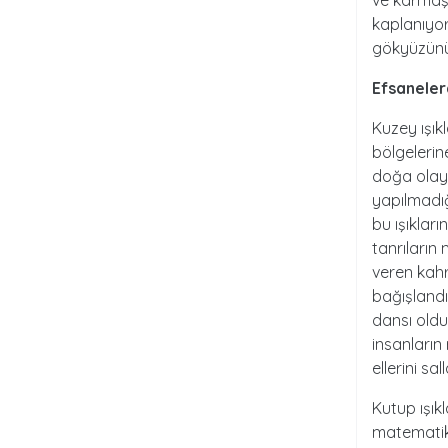
ve karmaşık
kaplanıyor.
gökyüzünü 
Efsaneler
Kuzey ışık
bölgelerin
doğa olayı
yapılmadı
bu ışıklar
tanrıların
veren kah
bağışlandığ
dansı oldu
insanların
ellerini s
Kutup ışık
matematikç