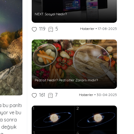
NEXT Sosyal Nedir?
119
5
Haberler
•
17-08-2025
Pestisit Nedir? Pestisitler Zararlı mıdır?
161
7
Haberler
•
30-04-2025
 bu parıltı
ıyor ve bu
ha sonra
 değişik