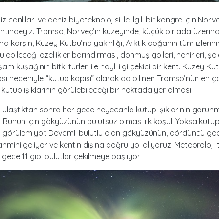
 canlıları ve deniz biyoteknolojisi ile ilgili bir kongre için Norve
tindeyiz. Tromso, Norveç’in kuzeyinde, küçük bir ada üzerin
a karşın, Kuzey Kutbu’na yakınlığı, Arktik doğanın tüm izlerinin
ebileceği özellikler barındırması, donmuş gölleri, nehirleri, şela
m kuşağının bitki türleri ile hayli ilgi çekici bir kent. Kuzey K
sı nedeniyle “kutup kapısı” olarak da bilinen Tromso’nün en ça
e kutup ışıklarının görülebileceği bir noktada yer alması.
ulaştıktan sonra her gece heyecanla kutup ışıklarının görünm
. Bunun için gökyüzünün bulutsuz olması ilk koşul. Yoksa kutup ı
le görülemiyor. Devamlı bulutlu olan gökyüzünün, dördüncü g
hmini geliyor ve kentin dışına doğru yol alıyoruz. Meteoroloji 
 gece 11 gibi bulutlar çekilmeye başlıyor.