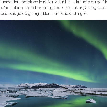
adına dayanarak verilmiş. Auroralar her iki kutupta da görüleb
u’nda olanı aurora borealis ya da kuzey ışıkları, Güney Kutbu
australis ya da güney ışıkları olarak adlandırılıyor.