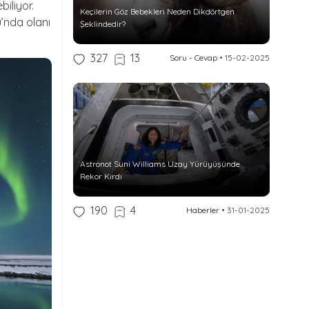
iliyor.
Keçilerin Göz Bebekleri Neden Dikdörtgen
’nda olanı
Şeklindedir?
327
13
Soru - Cevap
•
15-02-2025
Astronot Suni Williams Uzay Yürüyüşünde
Rekor Kırdı
190
4
Haberler
•
31-01-2025