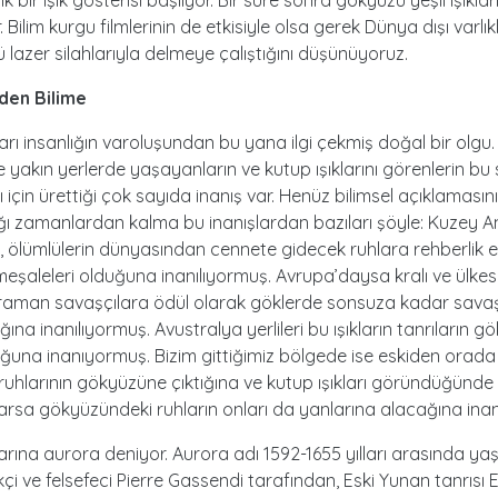
 bir ışık gösterisi başlıyor. Bir süre sonra gökyüzü yeşil ışıklar
 Bilim kurgu filmlerinin de etkisiyle olsa gerek Dünya dışı varlık
lazer silahlarıyla delmeye çalıştığını düşünüyoruz.
den Bilime
ları insanlığın varoluşundan bu yana ilgi çekmiş doğal bir olgu
e yakın yerlerde yaşayanların ve kutup ışıklarını görenlerin bu s
 için ürettiği çok sayıda inanış var. Henüz bilimsel açıklamasın
ğı zamanlardan kalma bu inanışlardan bazıları şöyle: Kuzey 
ın, ölümlülerin dünyasından cennete gidecek ruhlara rehberlik 
 meşaleleri olduğuna inanılıyormuş. Avrupa’daysa kralı ve ülkesi
raman savaşçılara ödül olarak göklerde sonsuza kadar sav
ına inanılıyormuş. Avustralya yerlileri bu ışıkların tanrıların gö
ğuna inanıyormuş. Bizim gittiğimiz bölgede ise eskiden orada
 ruhlarının gökyüzüne çıktığına ve kutup ışıkları göründüğünde
allarsa gökyüzündeki ruhların onları da yanlarına alacağına ina
larına aurora deniyor. Aurora adı 1592-1655 yılları arasında y
i ve felsefeci Pierre Gassendi tarafından, Eski Yunan tanrısı 