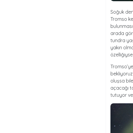
Soğuk deniz
Tromso ken
bulunmasın
arada görül
tundra yaşa
yakın olma
özelliğiys
Tromso’ye 
bekliyoruz
oluşsa bi
açacağı ta
tutuyor ve