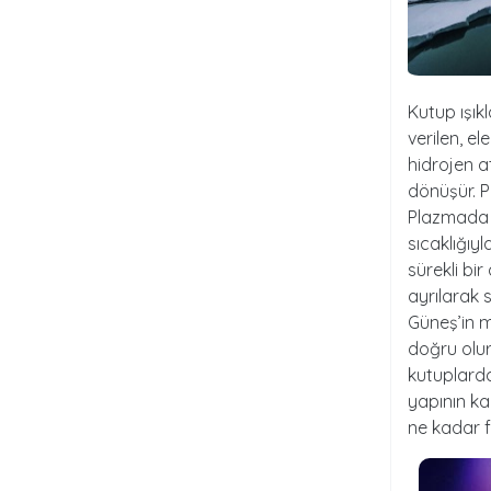
Kutup ışık
verilen, e
hidrojen a
dönüşür. P
Plazmada y
sıcaklığıyl
sürekli bi
ayrılarak 
Güneş’in m
doğru olur
kutuplarda
yapının kal
ne kadar f