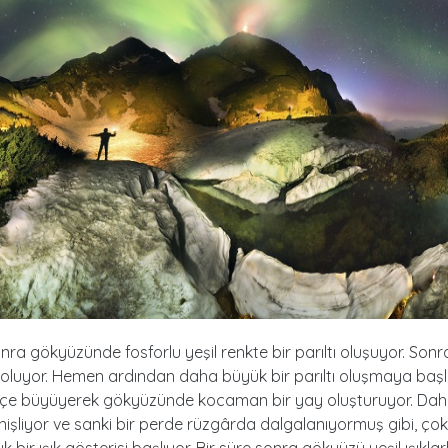
onra gökyüzünde fosforlu yeşil renkte bir parıltı oluşuyor. Sonra
 oluyor. Hemen ardından daha büyük bir parıltı oluşmaya başl
ikçe büyüyerek gökyüzünde kocaman bir yay oluşturuyor. Da
işliyor ve sanki bir perde rüzgârda dalgalanıyormuş gibi, çok