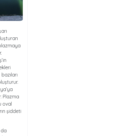
şarı
oluşturan
 plazmaya
.
’in
ekleri
 bazıları
luşturur.
nya’ya
r. Plazma
u oval
rın şiddeti
 da