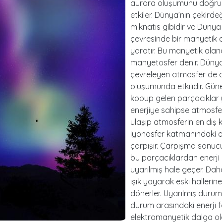
aurora oluşumunu doğr
etkiler. Dünya’nın çekirdeğ
mıknatıs gibidir ve Dünya
çevresinde bir manyetik 
yaratır. Bu manyetik alan
manyetosfer denir. Dünya
çevreleyen atmosfer de 
oluşumunda etkilidir. Gün
kopup gelen parçacıklar y
enerjiye sahipse atmosf
ulaşıp atmosferin en dış 
iyonosfer katmanındaki 
çarpışır. Çarpışma sonuc
bu parçacıklardan enerji 
uyarılmış hale geçer. Da
ışık yayarak eski hallerine
dönerler. Uyarılmış durum i
durum arasındaki enerji f
elektromanyetik dalga o