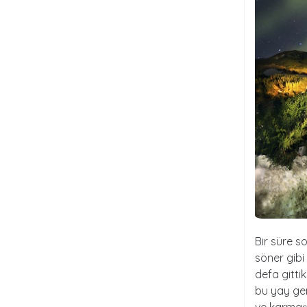
Bir süre s
söner gibi
defa gitt
bu yay gen