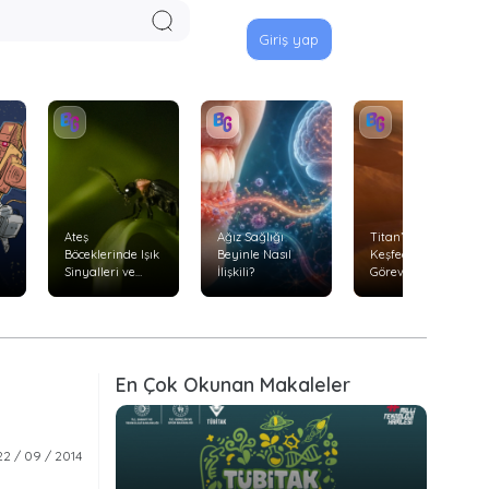
Giriş yap
Ateş
Ağız Sağlığı
Titan’ı Uçarak
Böceklerinde Işık
Beyinle Nasıl
Keşfedecek
Sinyalleri ve
İlişkili?
Görev: Dragonfly
Avlanma
Davranışları
En Çok Okunan Makaleler
22 / 09 / 2014