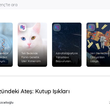
enetik:
Tek Bedende
Astrofotoğrafçılık
Veri Merkezleri
 Neden
Farklı Genetik
Yarışması
Dünya'dan
Aynı
İzler: Kimerizm
Başvuruları
Uzaya
Başladı
Taşınabilir mi?
yor?
ündeki Ateş: Kutup Işıkları
özcelioğlu