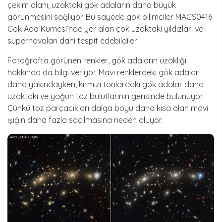
çekim alanı, uzaktaki gök adaların daha büyük
görünmesini sağlıyor. Bu sayede gök bilimciler MACS0416
Gök Ada Kümesi’nde yer alan çok uzaktaki yıldızları ve
süpernovaları dahi tespit edebildiler.
Fotoğrafta görünen renkler, gök adaların uzaklığı
hakkında da bilgi veriyor. Mavi renklerdeki gök adalar
daha yakındayken, kırmızı tonlardaki gök adalar daha
uzaktaki ve yoğun toz bulutlarının gerisinde bulunuyor.
Çünkü toz parçacıkları dalga boyu daha kısa olan mavi
ışığın daha fazla saçılmasına neden oluyor.