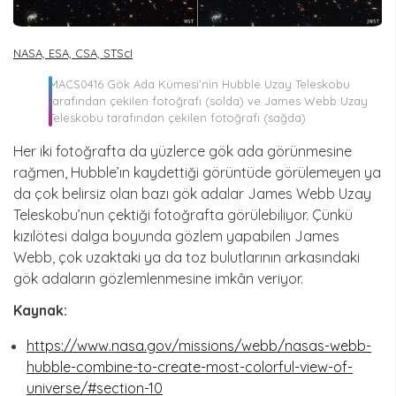
NASA, ESA, CSA, STScI
MACS0416 Gök Ada Kümesi’nin Hubble Uzay Teleskobu
tarafından çekilen fotoğrafı (solda) ve James Webb Uzay
Teleskobu tarafından çekilen fotoğrafı (sağda)
Her iki fotoğrafta da yüzlerce gök ada görünmesine
rağmen, Hubble’ın kaydettiği görüntüde görülemeyen ya
da çok belirsiz olan bazı gök adalar James Webb Uzay
Teleskobu’nun çektiği fotoğrafta görülebiliyor. Çünkü
kızılötesi dalga boyunda gözlem yapabilen James
Webb, çok uzaktaki ya da toz bulutlarının arkasındaki
gök adaların gözlemlenmesine imkân veriyor.
Kaynak:
https://www.nasa.gov/missions/webb/nasas-webb-
hubble-combine-to-create-most-colorful-view-of-
universe/#section-10