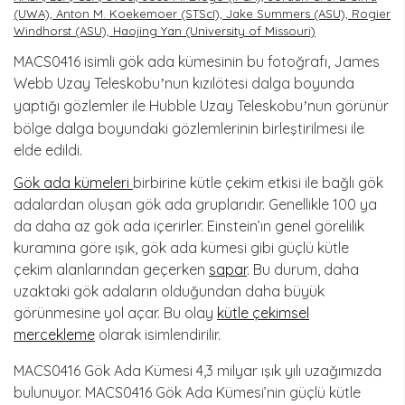
(UWA), Anton M. Koekemoer (STScI), Jake Summers (ASU), Rogier
Windhorst (ASU), Haojing Yan (University of Missouri)
MACS0416 isimli gök ada kümesinin bu fotoğrafı, James
Webb Uzay Teleskobu
nun kızılötesi dalga boyunda
’
yaptığı gözlemler ile Hubble Uzay Teleskobu
nun görünür
’
bölge dalga boyundaki gözlemlerinin birleştirilmesi ile
elde edildi.
Gök ada kümeleri
birbirine kütle çekim etkisi ile bağlı gök
adalardan oluşan gök ada gruplarıdır. Genellikle 100 ya
da daha az gök ada içerirler. Einstein’ın genel görelilik
kuramına göre ışık, gök ada kümesi gibi güçlü kütle
çekim alanlarından geçerken
sapar
. Bu durum, daha
uzaktaki gök adaların olduğundan daha büyük
görünmesine yol açar. Bu olay
kütle çekimsel
mercekleme
olarak isimlendirilir.
MACS0416 Gök Ada Kümesi 4,3 milyar ışık yılı uzağımızda
bulunuyor. MACS0416 Gök Ada Kümesi’nin güçlü kütle