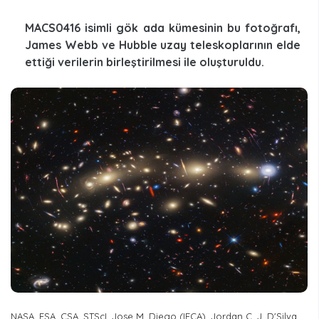
MACS0416 isimli gök ada kümesinin bu fotoğrafı,
James Webb ve Hubble uzay teleskoplarının elde
ettiği verilerin birleştirilmesi ile oluşturuldu.
NASA, ESA, CSA, STScI, Jose M. Diego (IFCA), Jordan C. J. D'Silva