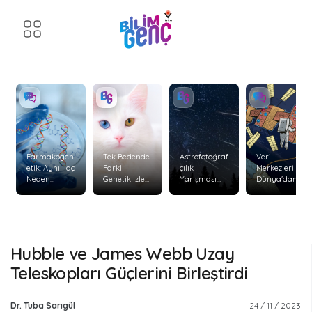
Farmakogen
Tek Bedende
Astrofotoğraf
Veri
etik: Aynı İlaç
Farklı
çılık
Merkezleri
Neden
Genetik İzler:
Yarışması
Dünya'dan
Herkeste
Kimerizm
Başvuruları
Uzaya
Aynı Etkiyi
Başladı
Taşınabilir
Göstermiyor
mi?
?
Hubble ve James Webb Uzay
Teleskopları Güçlerini Birleştirdi
Dr. Tuba Sarıgül
24 / 11 / 2023