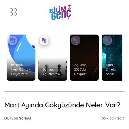
Bernoulli
Ağustos
Ayın
İlkesi Günlük
Satranç
2026’da
Şifrebilim
Hayatımızı
Ağustos 2026
Gökyüzü
Sorusu –
Nasıl Etkiler?
Ağustos 2026
Mart Ayında Gökyüzünde Neler Var?
Dr. Tuba Sarıgül
03 / 03 / 2017