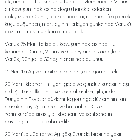
akşamları batı ufkunun üstünde gözlemlenebilir. Venüs
alt kavuşum noktasına doğru hareket ederken
gökyüzünde Güneş’le arasındaki açısal mesafe giderek
küçüldüğünden, mart ayının ilerleyen günlerinde Venüs’ü
gözlemlemek mümkün olmayacak.
Venüs 25 Mart’ta ise alt kavuşum noktasında. Bu
konumda Dünya, Venüs ve Güneş aynı hizadayken
Venüs, Dünya ile Güneş’in arasında bulunur.
14 Mart’ta Ay ve Jüpiter birbirine yakın görünecek.
20 Mart ilkbahar ılımı yani gece ve gündüz süresinin eşit
olduğu tarih. İlkbahar ve sonbahar ılımı, yıl içinde
Dünya’nın Ekvator düzlemi ile yörünge düzleminin tam
olarak çakıştığı iki andır ve bu tarihler Kuzey
Yarımküre’de sırasıyla ilkbaharın ve sonbaharın
başlangıcı olarak kabul edilir.
20 Mart’ta Jüpiter ve Ay gökyüzünde birbirine yakın