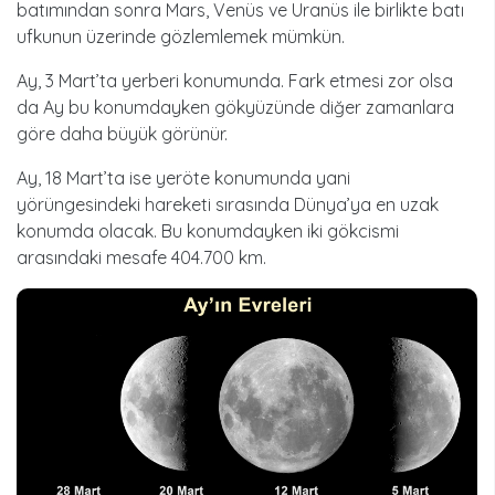
batımından sonra Mars, Venüs ve Uranüs ile birlikte batı
ufkunun üzerinde gözlemlemek mümkün.
Ay, 3 Mart’ta yerberi konumunda. Fark etmesi zor olsa
da Ay bu konumdayken gökyüzünde diğer zamanlara
göre daha büyük görünür.
Ay, 18 Mart’ta ise yeröte konumunda yani
yörüngesindeki hareketi sırasında Dünya’ya en uzak
konumda olacak. Bu konumdayken iki gökcismi
arasındaki mesafe 404.700 km.