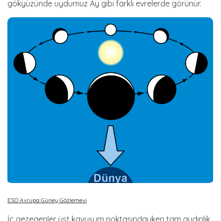
gökyüzünde uydumuz Ay gibi farklı evrelerde görünür.
ESO Avrupa Güney Gözlemevi
İç gezegenler üst kavuşum noktasındayken tam aydınlık