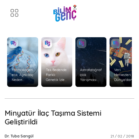
Farmakogen
Tek Bedende
Astrofotoğraf
Veri
etik: Aynı İlaç
Farklı
çılık
Merkezleri
Neden
Genetik İzler:
Yarışması
Dünya'dan
Herkeste
Kimerizm
Başvuruları
Uzaya
Aynı Etkiyi
Başladı
Taşınabilir
Göstermiyor
mi?
?
Minyatür İlaç Taşıma Sistemi
Geliştirildi
Dr. Tuba Sarıgül
21 / 02 / 2018